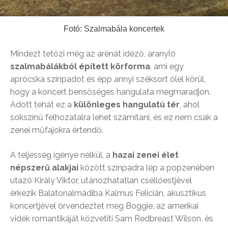
Fotó: Szalmabála koncertek
Mindezt tetőzi még az arénát idéző, aranyló
szalmabálákból épített körforma
, ami egy
aprócska színpadot és épp annyi széksort ölel körül,
hogy a koncert bensőséges hangulata megmaradjon.
Adott tehát ez a
különleges hangulatú tér
, ahol
sokszínű felhozatalra lehet számítani, és ez nem csak a
zenei műfajokra értendő.
A teljesség igénye nélkül, a
hazai zenei élet
népszerű alakjai
között színpadra lép a popzenében
utazó Király Viktor, utánozhatatlan csellóestjével
érkezik Balatonalmádiba Kalmus Felicián, akusztikus
koncertjével örvendeztet meg Boggie, az amerikai
vidék romantikáját közvetíti Sam Redbreast Wilson, és