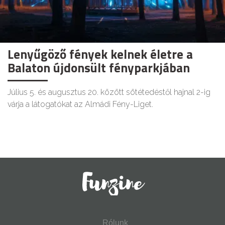
Lenyűgöző fények kelnek életre a
Balaton újdonsült fényparkjában
Július 5. és augusztus 20. között sötétedéstől hajnal 2-ig
várja a látogatókat az Almádi Fény-Liget.
Rólunk