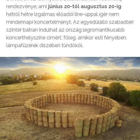
rendezvénye, ami
június 20-tól augusztus 20-ig
hétről hétre izgalmas előadói line-uppal ígér nem
mindennapi koncertélményt. Az egyedülálló szabadtéri
színtér bátran indulhat az ország legromantikusabb
koncerthelyszíne címért, főleg, amikor esti fényében,
lámpafüzérek díszében tündököl.