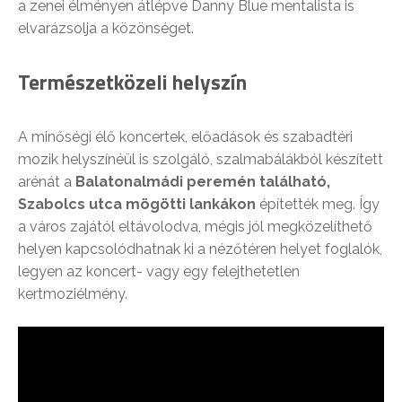
a zenei élményen átlépve Danny Blue mentalista is
elvarázsolja a közönséget.
Természetközeli helyszín
A minőségi élő koncertek, előadások és szabadtéri
mozik helyszínéül is szolgáló, szalmabálákból készített
arénát a
Balatonalmádi peremén található,
Szabolcs utca mögötti lankákon
építették meg. Így
a város zajától eltávolodva, mégis jól megközelíthető
helyen kapcsolódhatnak ki a nézőtéren helyet foglalók,
legyen az koncert- vagy egy felejthetetlen
kertmoziélmény.