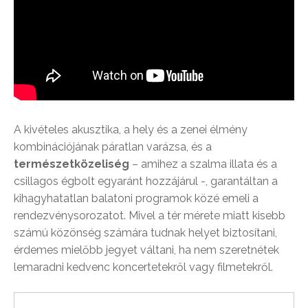
A kivételes akusztika, a hely és a zenei élmény
kombinációjának páratlan varázsa, és a
természetközeliség
– amihez a szalma illata és a
csillagos égbolt egyaránt hozzájárul -, garantáltan a
kihagyhatatlan balatoni programok közé emeli a
rendezvénysorozatot. Mivel a tér mérete miatt kisebb
számú közönség számára tudnak helyet biztosítani,
érdemes mielőbb jegyet váltani, ha nem szeretnétek
lemaradni kedvenc koncertetekről vagy filmetekről.