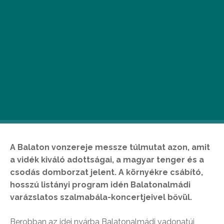
A Balaton vonzereje messze túlmutat azon, amit
a vidék kiváló adottságai, a magyar tenger és a
csodás domborzat jelent. A környékre csábító,
hosszú listányi program idén Balatonalmádi
varázslatos szalmabála-koncertjeivel bővül.
Berobban az idei nyárba Balatonalmádi vadonatúj