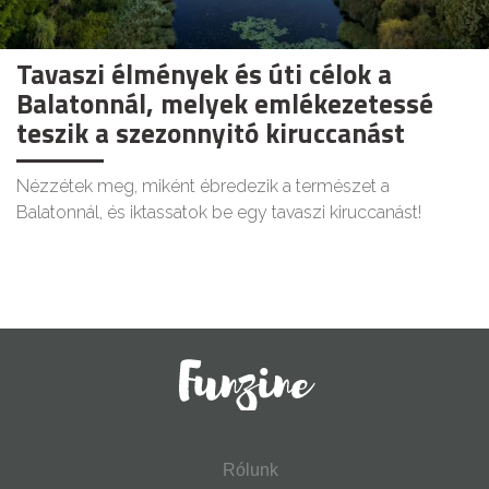
Tavaszi élmények és úti célok a
Balatonnál, melyek emlékezetessé
teszik a szezonnyitó kiruccanást
Nézzétek meg, miként ébredezik a természet a
Balatonnál, és iktassatok be egy tavaszi kiruccanást!
Rólunk