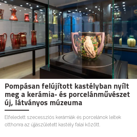
Pompásan felújított kastélyban nyílt
meg a kerámia- és porcelánművészet
új, látványos múzeuma
Elfeledett szecessziós kerámiák és porcelánok leltek
otthonra az újjászületett kastély falai között.