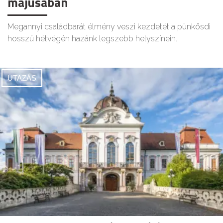
májusában
Megannyi családbarát élmény veszi kezdetét a pünkösdi
hosszú hétvégén hazánk legszebb helyszínein.
UTAZÁS