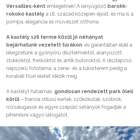
Versailles-ként
emlegetnek! A lenyűgöző
barokk-
rokokó kastély
a 18. század közepén épült, és ma is a
pompa, elegancia és művészet otthona.
A kastély 126 terme közül jó néhányat
bejárhatunk vezetett túrákon
, és garantáltan eláll a
lélegzetünk a gyönyörű dísztermektől, aranyozott
stukkóktól, freskóktól és antik bútoroktól. A díszlépcső
népszerű fotótéma, a zene- és a tükörterem pedig a
korabeli főúri életet idézik meg.
A kastélyt hatalmas,
gondosan rendezett park öleli
körül
– francia stílusú kertek, szökőkutak, szobrok,
rózsalugasok és egyre szépülő sétányok fogadják a
pihenésre vágyó látogatót.