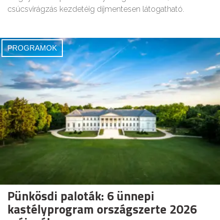
csúcsvirágzás kezdetéig díjmentesen látogatható.
PROGRAMOK
Pünkösdi paloták: 6 ünnepi
kastélyprogram országszerte 2026