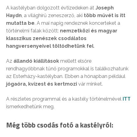
A kastélyban dolgozott évtizedeken át
Joseph
Haydn
, a világhírű zeneszerző, aki
több művét is itt
mutatta be
. A mai napig rendeznek koncerteket a
történelmi falak között:
nemzetközi és magyar
klasszikus zenészek csodálatos
hangversenyeivel töltődhetünk fel
.
Az
állandó kiállítások
mellett elsőre
rendhagyóbbnak tűnő programokkal is találkozhatunk
az Esterházy-kastélyban. Ebben a hónapban például
jógaóra, kvízest és kertmozi
vár minket.
A részletes programmal és a kastély történelmével
ITT
ismerkedhetünk meg.
Még több csodás fotó a kastélyról: