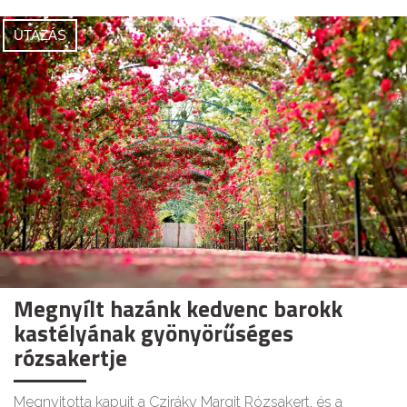
UTAZÁS
Megnyílt hazánk kedvenc barokk
kastélyának gyönyörűséges
rózsakertje
Megnyitotta kapuit a Cziráky Margit Rózsakert, és a