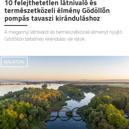
10 felejthetetlen látnivaló és
természetközeli élmény Gödöllőn
pompás tavaszi kiránduláshoz
A megannyi látnivalót és természetközeli élményt nyújtó
Gödöllőn tartalmas kirándulás vár rátok.
BALATON