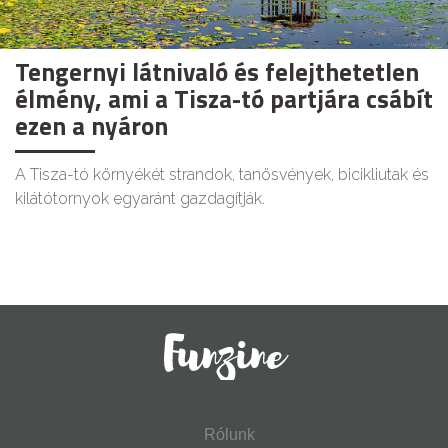
Tengernyi látnivaló és felejthetetlen
élmény, ami a Tisza-tó partjára csábít
ezen a nyáron
A Tisza-tó környékét strandok, tanösvények, bicikliutak és
kilátótornyok egyaránt gazdagítják.
Rólunk