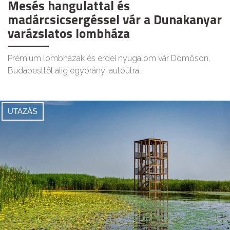
Mesés hangulattal és
madárcsicsergéssel vár a Dunakanyar
varázslatos lombháza
Prémium lombházak és erdei nyugalom vár Dömösön,
Budapesttől alig egyórányi autóútra.
UTAZÁS