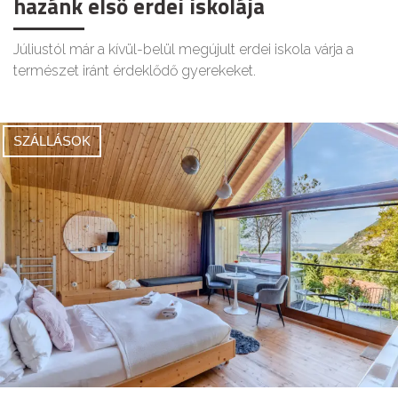
hazánk első erdei iskolája
Júliustól már a kívül-belül megújult erdei iskola várja a
természet iránt érdeklődő gyerekeket.
SZÁLLÁSOK