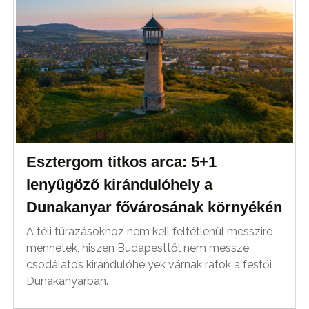
Esztergom titkos arca: 5+1
lenyűgöző kirándulóhely a
Dunakanyar fővárosának környékén
A téli túrázásokhoz nem kell feltétlenül messzire
mennetek, hiszen Budapesttől nem messze
csodálatos kirándulóhelyek várnak rátok a festői
Dunakanyarban.