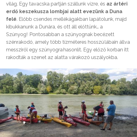
világ. Egy tavacska partján szállunk vízre, és
az ártéri
erdő keszekusza lombjai alatt evezünk a Duna
felé
. Előbb csendes mellékágakban lapátolunk, majd
kibukkanunk a Dunára, és ott áll előttünk… a
Szúnyog!
Pontosabban a szúnyognak becézett
szénrakodó, amely több tízméteres hosszú lábain állva
messziről egy szúnyogra hasonlít. Egy előző korban itt
rakodták a szenet az alatta várakozó uszályokba.