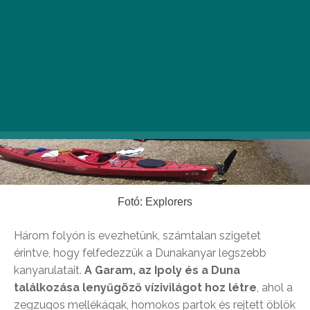
Fotó: Explorers
Három folyón is evezhetünk, számtalan szigetet
érintve, hogy felfedezzük a Dunakanyar legszebb
kanyarulatait.
A
Garam, az Ipoly és a Duna
találkozása lenyűgöző vízivilágot hoz létre
, ahol a
zegzugos mellékágak, homokos partok és rejtett öblök