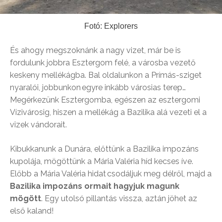
Fotó: Explorers
És ahogy megszoknánk a nagy vizet, már be is
fordulunk jobbra Esztergom felé, a városba vezető
keskeny mellékágba. Bal oldalunkon a Prímás-sziget
nyaralói, jobbunkon egyre inkább városias terep…
Megérkezünk Esztergomba, egészen az esztergomi
Vízivárosig, hiszen a mellékág a Bazilika alá vezeti el a
vizek vándorait.
Kibukkanunk a Dunára, előttünk a Bazilika impozáns
kupolája, mögöttünk a Mária Valéria híd kecses íve.
Előbb a Mária Valéria hidat csodáljuk meg délről, majd a
Bazilika impozáns ormait hagyjuk magunk
mögött
. Egy utolsó pillantás vissza, aztán jöhet az
első kaland!