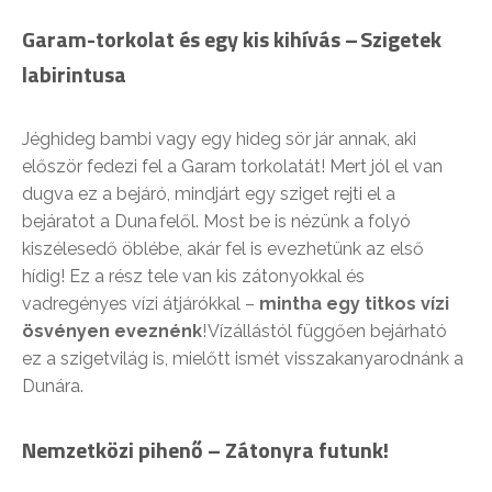
Garam-torkolat és egy kis kihívás
–
Szigetek
labirintusa
Jéghideg bambi vagy egy hideg sör jár annak, aki
először fedezi fel a Garam torkolatát! Mert jól el van
dugva ez a bejáró, mindjárt egy sziget rejti el a
bejáratot a Duna felől. Most be is nézünk a folyó
kiszélesedő öblébe, akár fel is evezhetünk az első
hídig! Ez a rész tele van kis zátonyokkal és
vadregényes vízi átjárókkal –
mintha egy titkos vízi
ösvényen eveznénk
! Vízállástól függően bejárható
ez a szigetvilág is, mielőtt ismét visszakanyarodnánk a
Dunára.
Nemzetközi pihenő – Zátonyra futunk!