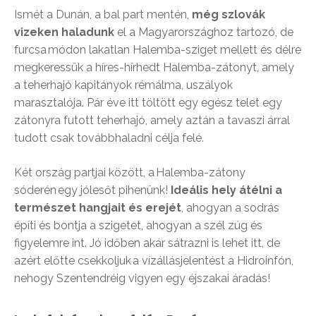
Ismét a Dunán, a bal part mentén,
még szlovák
vizeken haladunk
el a Magyarországhoz tartozó, de
furcsa módon lakatlan Halemba-sziget mellett és délre
megkeressük a híres-hírhedt Halemba-zátonyt, amely
a teherhajó kapitányok rémálma, uszályok
marasztalója. Pár éve itt töltött egy egész telet egy
zátonyra futott teherhajó, amely aztán a tavaszi árral
tudott csak továbbhaladni célja felé.
Két ország partjai között, a Halemba-zátony
sóderén egy jólesőt pihenünk!
Ideális hely átélni a
természet hangjait és erejét
, ahogyan a sodrás
építi és bontja a szigetet, ahogyan a szél zúg és
figyelemre int. Jó időben akár sátrazni is lehet itt, de
azért előtte csekkoljuk a vízállásjelentést a Hidroinfón,
nehogy Szentendréig vigyen egy éjszakai áradás!