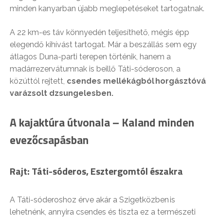
minden kanyarban újabb meglepetéseket tartogatnak.
A 22 km-es táv könnyedén teljesíthető, mégis épp
elegendő kihívást tartogat. Már a beszállás sem egy
átlagos Duna-parti terepen történik, hanem a
madárrezervátumnak is beillő Táti-sóderoson, a
közúttól rejtett,
csendes mellékágból horgásztóvá
varázsolt dzsungelesben.
A kajaktúra útvonala – Kaland minden
evezőcsapásban
Rajt: Táti-sóderos, Esztergomtól északra
A Táti-sóderoshoz érve akár a Szigetközben is
lehetnénk, annyira csendes és tiszta ez a természeti