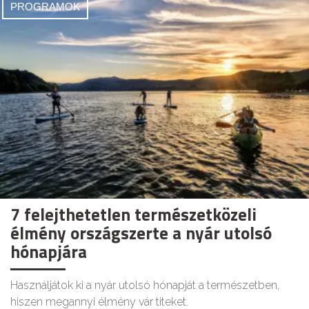
PROGRAMOK
7 felejthetetlen természetközeli
élmény országszerte a nyár utolsó
hónapjára
Használjátok ki a nyár utolsó hónapját a természetben,
hiszen megannyi élmény vár titeket.