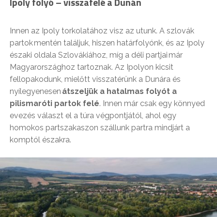
Ipoly folyó – visszafelé a Dunán
Innen az Ipoly torkolatához visz az utunk. A szlovák
partok mentén találjuk, hiszen határfolyónk, és az Ipoly
északi oldala Szlovákiához, míg a déli partjai már
Magyarországhoz tartoznak. Az Ipolyon kicsit
fellopakodunk, mielőtt visszatérünk a Dunára és
nyílegyenesen
átszeljük a hatalmas folyót a
pilismaróti partok felé
. Innen már csak egy könnyed
evezés választ el a túra végpontjától, ahol egy
homokos partszakaszon szállunk partra mindjárt a
komptól északra.