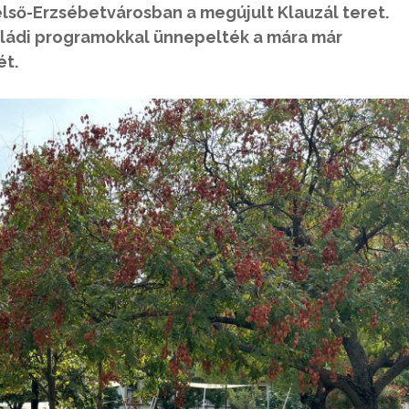
lső-Erzsébetvárosban a megújult Klauzál teret.
aládi programokkal ünnepelték a mára már
ét.