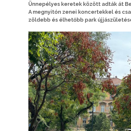
Ünnepélyes keretek között adták át Be
A megnyitón zenei koncertekkel és cs
zöldebb és élhetőbb park újjászületés