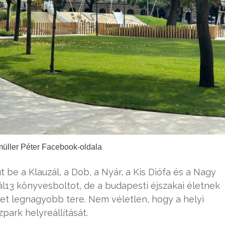
müller Péter Facebook-oldala
fut be a Klauzál, a Dob, a Nyár, a Kis Diófa és a Nagy
uzál13 könyvesboltot, de a budapesti éjszakai életnek
ület legnagyobb tere. Nem véletlen, hogy a helyi
park helyreállítását.