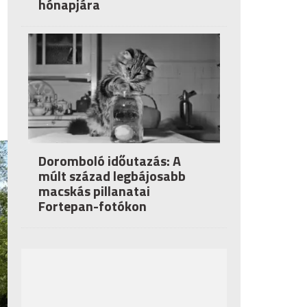
hónapjára
Doromboló időutazás: A
múlt század legbájosabb
macskás pillanatai
Fortepan-fotókon