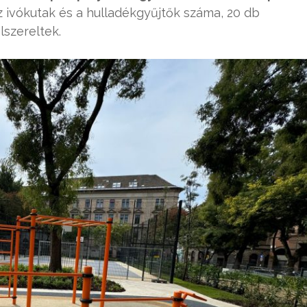
az ivókutak és a hulladékgyűjtők száma, 20 db
lszereltek.