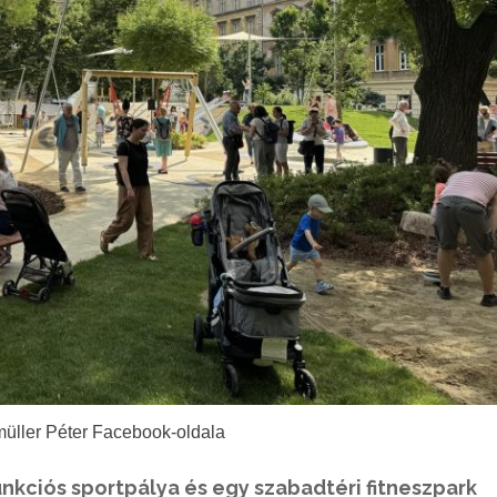
müller Péter Facebook-oldala
nkciós sportpálya és egy szabadtéri fitneszpark