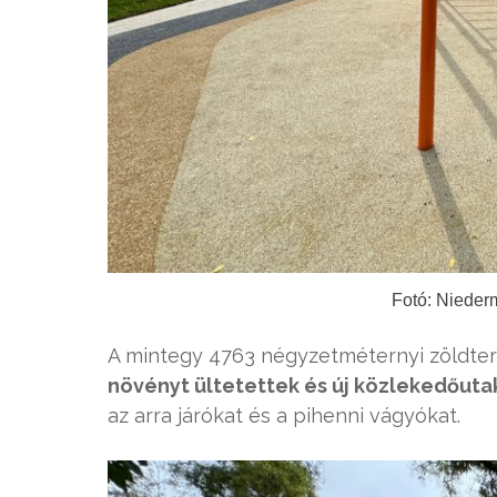
Fotó: Nieder
A mintegy 4763 négyzetméternyi zöldte
növényt ültetettek és új közlekedőutak
az arra járókat és a pihenni vágyókat.