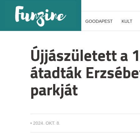
GOODAPEST
KULT
Újjászületett a 
átadták Erzsébe
parkját
•
2024. OKT. 8.