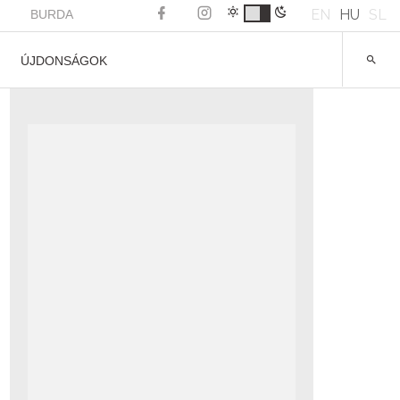
EN
HU
SL
BURDA
ÚJDONSÁGOK