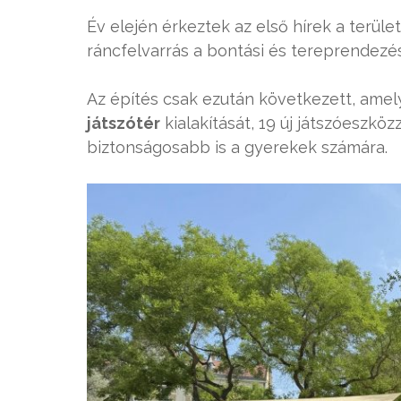
Év elején érkeztek az első hírek a terüle
ráncfelvarrás a bontási és tereprendezé
Az építés csak ezután következett, ame
játszótér
kialakítását, 19 új játszóeszkö
biztonságosabb is a gyerekek számára.