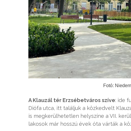
Fotó: Nieder
A Klauzál tér Erzsébetváros szíve
: ide 
Diófa utca, itt találjuk a közkedvelt Kla
is megkerülhetetlen helyszíne a VII. ker
lakosok már hosszú évek óta várták a köz