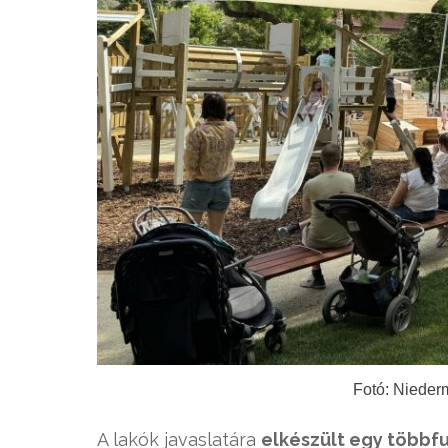
Fotó: Nieder
A lakók javaslatára
elkészült egy többfu