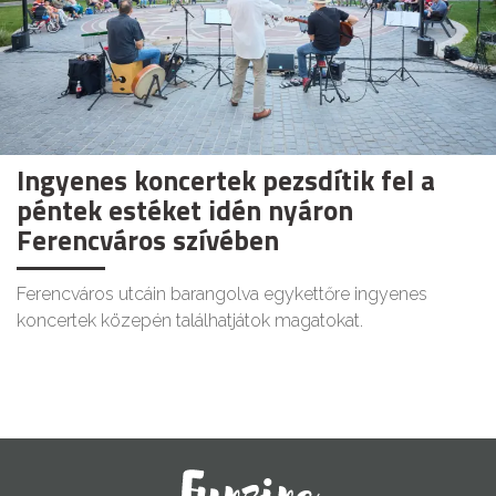
Ingyenes koncertek pezsdítik fel a
péntek estéket idén nyáron
Ferencváros szívében
Ferencváros utcáin barangolva egykettőre ingyenes
koncertek közepén találhatjátok magatokat.