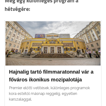
Még egy különleges program a
hétvégére:
Hajnalig tartó filmmaratonnal vár a
főváros ikonikus mozipalotája
Premier előtti vetítések, különleges programok
kora estétől másnap reggelig, egyetlen
karszalaggal.