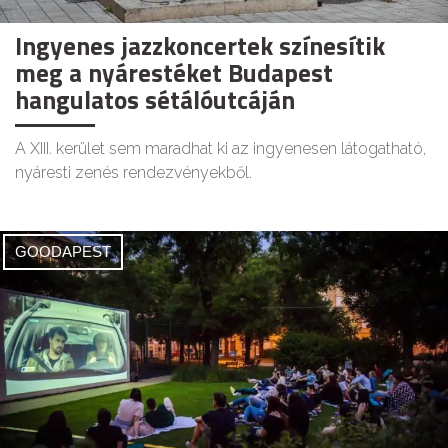
Ingyenes jazzkoncertek színesítik
meg a nyárestéket Budapest
hangulatos sétálóutcáján
A XIII. kerület sem maradhat ki az ingyenesen látogatható,
nyáresti zenés rendezvényekből.
GOODAPEST