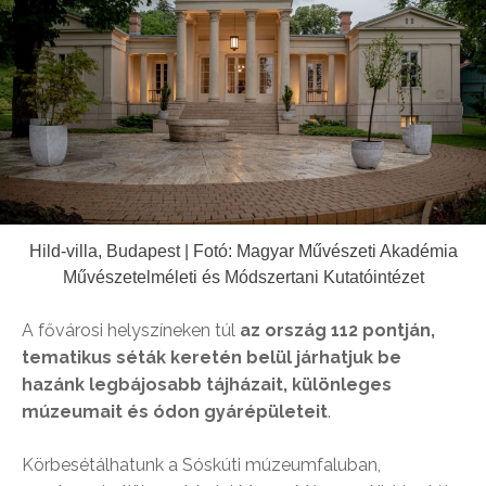
Hild-villa, Budapest | Fotó: Magyar Művészeti Akadémia
Művészetelméleti és Módszertani Kutatóintézet
A fővárosi helyszíneken túl
az ország 112 pontján,
tematikus séták keretén belül járhatjuk be
hazánk legbájosabb tájházait, különleges
múzeumait és ódon gyárépületeit
.
Körbesétálhatunk a Sóskúti múzeumfaluban,