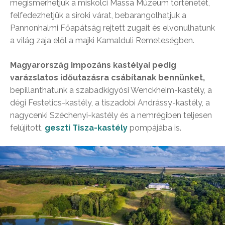
megismerhetjük a miskolci Massa Múzeum történetét,
felfedezhetjük a siroki várat, bebarangolhatjuk a
Pannonhalmi Főapátság rejtett zugait és elvonulhatunk
a világ zaja elől a majki Kamalduli Remeteségben.
Magyarország impozáns kastélyai pedig
varázslatos időutazásra csábítanak bennünket,
bepillanthatunk a szabadkígyósi Wenckheim-kastély, a
dégi Festetics-kastély, a tiszadobi Andrássy-kastély, a
nagycenki Széchenyi-kastély és a nemrégiben teljesen
felújított,
geszti Tisza-kastély
pompájába is.