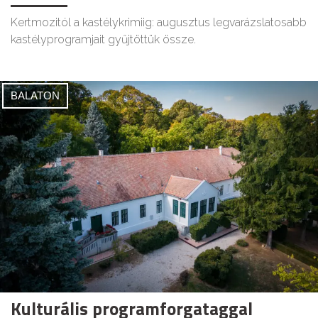
Kertmozitól a kastélykrimiig: augusztus legvarázslatosabb
kastélyprogramjait gyűjtöttük össze.
BALATON
Kulturális programforgataggal