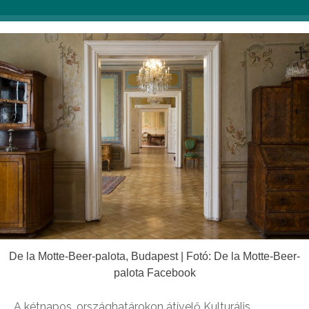
barangolhatjuk be hazánk büszkeségeit.
De la Motte-Beer-palota, Budapest | Fotó: De la Motte-Beer-
palota Facebook
A kétnapos, országhatárokon átívelő Kulturális