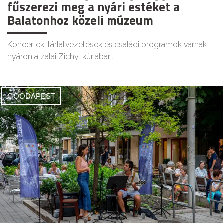
fűszerezi meg a nyári estéket a
Balatonhoz közeli múzeum
Koncertek, tárlatvezetések és családi programok várnak
nyáron a zalai Zichy-kúriában.
GOODAPEST