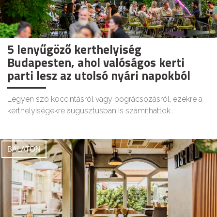
5 lenyűgöző kerthelyiség
Budapesten, ahol valóságos kerti
parti lesz az utolsó nyári napokból
Legyen szó koccintásról vagy bográcsozásról, ezekre a
kerthelyiségekre augusztusban is számíthattok.
BALATON