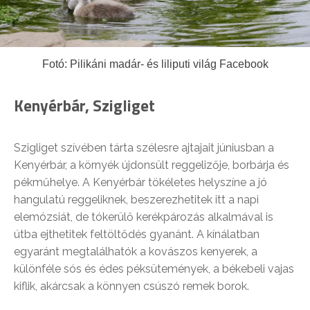
Fotó: Pilikáni madár- és liliputi világ Facebook
Kenyérbár, Szigliget
Szigliget szívében tárta szélesre ajtajait júniusban a
Kenyérbár, a környék újdonsült reggelizője, borbárja és
pékműhelye. A Kenyérbár tökéletes helyszíne a jó
hangulatú reggeliknek, beszerezhetitek itt a napi
elemózsiát, de tókerülő kerékpározás alkalmával is
útba ejthetitek feltöltődés gyanánt. A kínálatban
egyaránt megtalálhatók a kovászos kenyerek, a
különféle sós és édes péksütemények, a békebeli vajas
kiflik, akárcsak a könnyen csúszó remek borok.