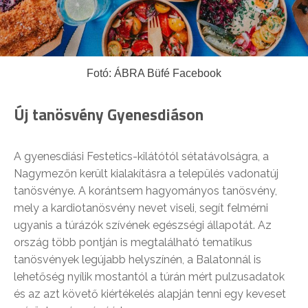
Fotó: ÁBRA Büfé Facebook
Új tanösvény Gyenesdiáson
A gyenesdiási Festetics-kilátótól sétatávolságra, a
Nagymezőn került kialakításra a település vadonatúj
tanösvénye. A korántsem hagyományos tanösvény,
mely a kardiotanösvény nevet viseli, segít felmérni
ugyanis a túrázók szívének egészségi állapotát. Az
ország több pontján is megtalálható tematikus
tanösvények legújabb helyszínén, a Balatonnál is
lehetőség nyílik mostantól a túrán mért pulzusadatok
és az azt követő kiértékelés alapján tenni egy keveset