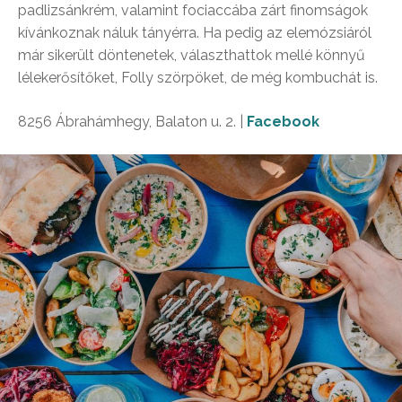
padlizsánkrém, valamint fociaccába zárt finomságok
kívánkoznak náluk tányérra. Ha pedig az elemózsiáról
már sikerült döntenetek, választhattok mellé könnyű
lélekerősítőket, Folly szörpöket, de még kombuchát is.
8256 Ábrahámhegy, Balaton u. 2. |
Facebook