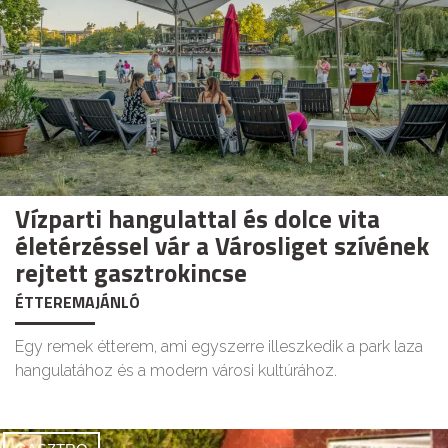
Vízparti hangulattal és dolce vita
életérzéssel vár a Városliget szívének
rejtett gasztrokincse
ÉTTEREMAJÁNLÓ
Egy remek étterem, ami egyszerre illeszkedik a park laza
hangulatához és a modern városi kultúrához.