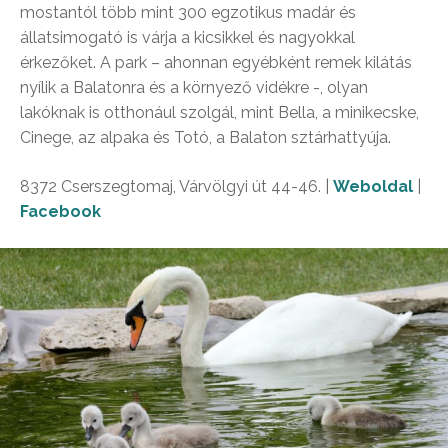
mostantól több mint 300 egzotikus madár és
állatsimogató is várja a kicsikkel és nagyokkal
érkezőket. A park – ahonnan egyébként remek kilátás
nyílik a Balatonra és a környező vidékre -, olyan
lakóknak is otthonául szolgál, mint Bella, a minikecske,
Cinege, az alpaka és Totó, a Balaton sztárhattyúja.
8372 Cserszegtomaj, Várvölgyi út 44-46. |
Weboldal
|
Facebook