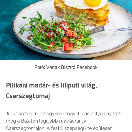
Fotó: Várlak Bisztró Facebook
Pilikáni madár- és liliputi világ,
Cserszegtomaj
Július közepén, az egykori lengyel piac helyén nyitott
meg a Balaton legújabb madárparkja
Cserszegtomajon. A festői szépségű településen