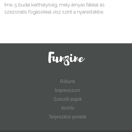
Íme, 5 budai kerthelyiség, mely árnyas fákkal és
szezonális fogásokkal visz színt a nyárestékbe.
Rólunk
Impresszum
Szerzői jogok
Archív
Terjesztési pontok