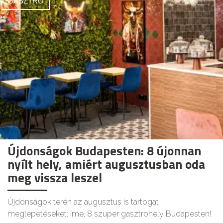
GASZTRO
Újdonságok Budapesten: 8 újonnan
nyílt hely, amiért augusztusban oda
meg vissza leszel
Újdonságok terén az augusztus is tartogat
meglepetéseket: íme, 8 szuper gasztrohely Budapesten!