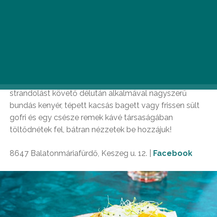
Szebb invitálást aligha tudnánk elképzelni, mint a
különleges nevet viselő Várlak Bisztró. A tökéletes
reggelifogásokkal és kifogástalan gasztronómiai
élménnyel kecsegtető balatonmáriafürdői bisztróban
egymást érik a ragyogóbbnál ragyogóbb
ételkompozíciók. Ha tehát egy fáradtabb reggelen, egy
strandolást követő délután alkalmával nagyszerű
bundás kenyér, tépett kacsás bagett vagy frissen sült
gofri és egy csésze remek kávé társaságában
töltődnétek fel, bátran nézzetek be hozzájuk!
8647 Balatonmáriafürdő, Keszeg u. 12. |
Facebook