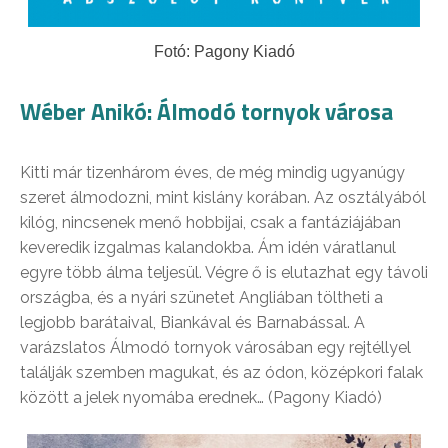
Fotó: Pagony Kiadó
Wéber Anikó: Álmodó tornyok városa
Kitti már tizenhárom éves, de még mindig ugyanúgy
szeret álmodozni, mint kislány korában. Az osztályából
kilóg, nincsenek menő hobbijai, csak a fantáziájában
keveredik izgalmas kalandokba. Ám idén váratlanul
egyre több álma teljesül. Végre ő is elutazhat egy távoli
országba, és a nyári szünetet Angliában töltheti a
legjobb barátaival, Biankával és Barnabással. A
varázslatos Álmodó tornyok városában egy rejtéllyel
találják szemben magukat, és az ódon, középkori falak
között a jelek nyomába erednek… (Pagony Kiadó)