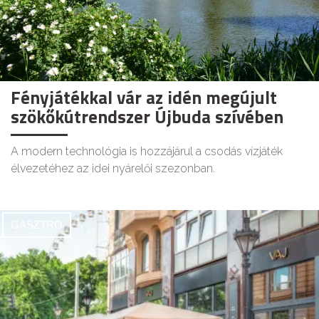
Fényjátékkal vár az idén megújult
szökőkútrendszer Újbuda szívében
A modern technológia is hozzájárul a csodás vízjáték
élvezetéhez az idei nyárelői szezonban.
GASZTRO