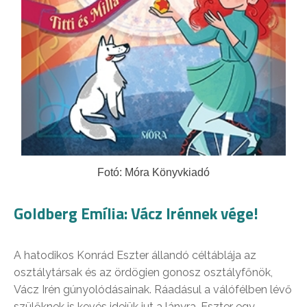
Fotó: Móra Könyvkiadó
Goldberg Emília: Vácz Irénnek vége!
A hatodikos Konrád Eszter állandó céltáblája az
osztálytársak és az ördögien gonosz osztályfőnök,
Vácz Irén gúnyolódásainak. Ráadásul a válófélben lévő
szülőknek is kevés idejük jut a lányra. Eszter egy