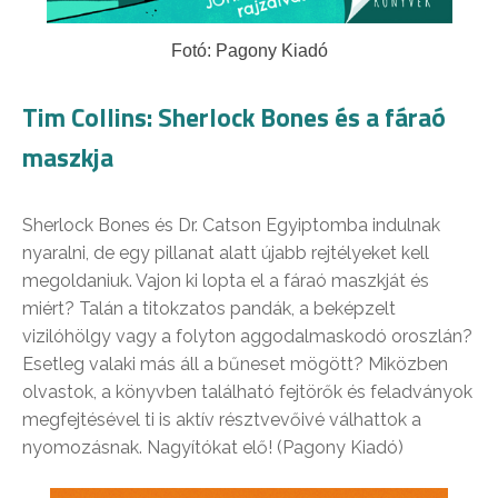
Fotó: Pagony Kiadó
Tim Collins: Sherlock Bones és a fáraó
maszkja
Sherlock Bones és Dr. Catson Egyiptomba indulnak
nyaralni, de egy pillanat alatt újabb rejtélyeket kell
megoldaniuk. Vajon ki lopta el a fáraó maszkját és
miért? Talán a titokzatos pandák, a beképzelt
vizilóhölgy vagy a folyton aggodalmaskodó oroszlán?
Esetleg valaki más áll a bűneset mögött? Miközben
olvastok, a könyvben található fejtörők és feladványok
megfejtésével ti is aktív résztvevőivé válhattok a
nyomozásnak. Nagyítókat elő! (Pagony Kiadó)