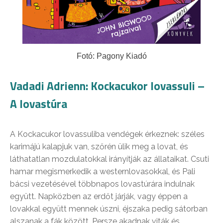
Fotó: Pagony Kiadó
Vadadi Adrienn: Kockacukor lovassuli –
A lovastúra
A Kockacukor lovassuliba vendégek érkeznek: széles
karimájú kalapjuk van, szőrén ülik meg a lovat, és
láthatatlan mozdulatokkal irányítják az állataikat. Csuti
hamar megismerkedik a westernlovasokkal, és Pali
bácsi vezetésével többnapos lovastúrára indulnak
együtt. Napközben az erdőt járják, vagy éppen a
lovakkal együtt mennek úszni, éjszaka pedig sátorban
alszanak a fák között. Persze akadnak viták és