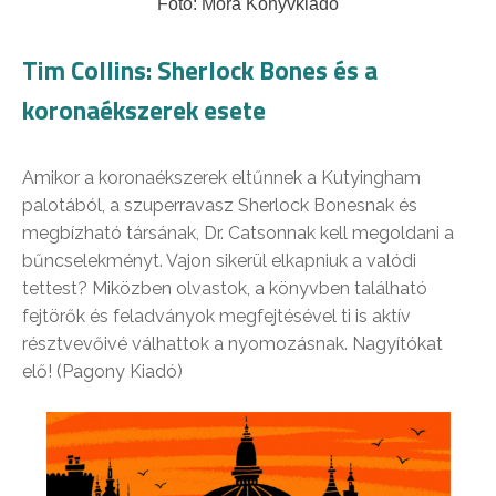
Fotó: Móra Könyvkiadó
Tim Collins: Sherlock Bones és a
koronaékszerek esete
Amikor a koronaékszerek eltűnnek a Kutyingham
palotából, a szuperravasz Sherlock Bonesnak és
megbízható társának, Dr. Catsonnak kell megoldani a
bűncselekményt. Vajon sikerül elkapniuk a valódi
tettest? Miközben olvastok, a könyvben található
fejtörők és feladványok megfejtésével ti is aktív
résztvevőivé válhattok a nyomozásnak. Nagyítókat
elő! (Pagony Kiadó)