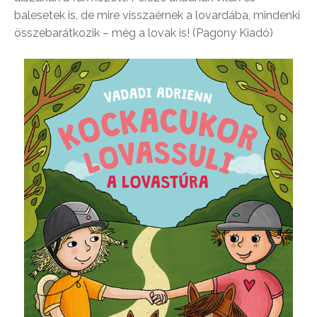
balesetek is, de mire visszaérnek a lovardába, mindenki
összebarátkozik – még a lovak is! (Pagony Kiadó)