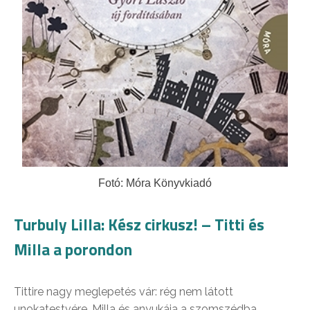
Fotó: Móra Könyvkiadó
Turbuly Lilla: Kész cirkusz! – Titti és
Milla a porondon
Tittire nagy meglepetés vár: rég nem látott
unokatestvére, Milla és anyukája a szomszédba