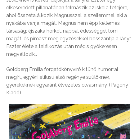
elkeseredett pillanatában felmászik az iskola tetejére,
ahol összetalálkozik Magnusszal, a szellemmel, aki a
nyakába varrja magát. Magnus nem épp kellemes
társaság: éjszaka horkol, nappal édességgel tömi
magát, és pimasz megjegyzésekkel bosszantja a lányt.
Eszter élete a találkozás után mégis gyökeresen
megváltozik…
Goldberg Emília forgatókönyvíró kitűnő humorral
megírt, egyéni stílusú első regénye szülőknek,
gyerekeknek egyaránt élvezetes olvasmány. (Pagony
Kiadó)