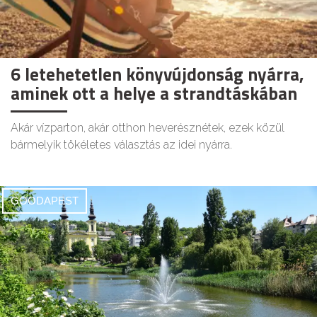
6 letehetetlen könyvújdonság nyárra,
aminek ott a helye a strandtáskában
Akár vízparton, akár otthon heverésznétek, ezek közül
bármelyik tökéletes választás az idei nyárra.
GOODAPEST