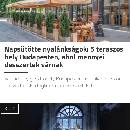
Napsütötte nyalánkságok: 5 teraszos
hely Budapesten, ahol mennyei
desszertek várnak
Van néhány gasztrohely Budapesten, ahol akár teraszon
is élvezhetjük a legfinomabb desszerteket.
KULT