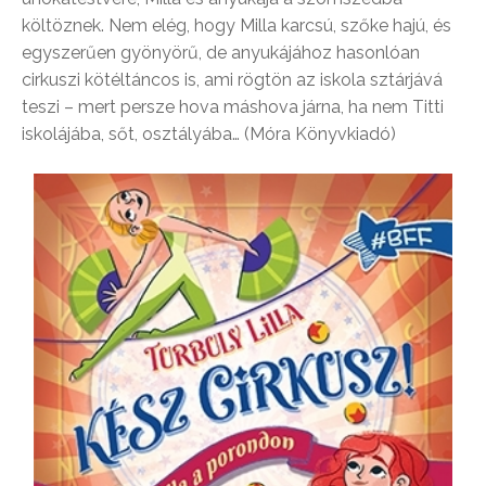
költöznek. Nem elég, hogy Milla karcsú, szőke hajú, és
egyszerűen gyönyörű, de anyukájához hasonlóan
cirkuszi kötéltáncos is, ami rögtön az iskola sztárjává
teszi – mert persze hova máshova járna, ha nem Titti
iskolájába, sőt, osztályába… (Móra Könyvkiadó)