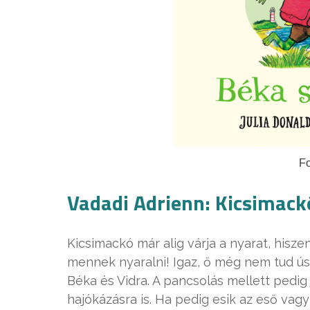
Fo
Vadadi Adrienn: Kicsimack
Kicsimackó már alig várja a nyarat, hi
mennek nyaralni! Igaz, ő még nem tud úsz
Béka és Vidra. A pancsolás mellett pedig
hajókázásra is. Ha pedig esik az eső vagy 