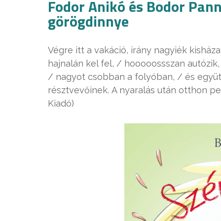
Fodor Anikó és Bodor Panna
görögdinnye
Végre itt a vakáció, irány nagyiék kisház
hajnalán kel fel, / hooooossszan autózik, /
/ nagyot csobban a folyóban, / és együt
résztvevőinek. A nyaralás után otthon p
Kiadó)