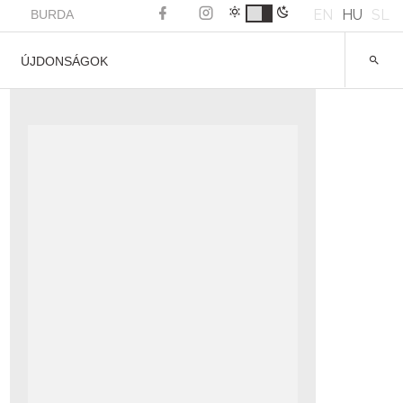
EN
HU
SL
BURDA
ÚJDONSÁGOK