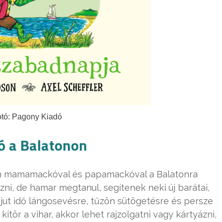
tó: Pagony Kiadó
ó a Balatonon
szen mamamackóval és papamackóval a Balatonra
ni, de hamar megtanul, segítenek neki új barátai,
 jut idő lángosevésre, tűzön sütögetésre és persze
kitör a vihar, akkor lehet rajzolgatni vagy kártyázni,