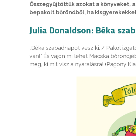
Összegyűjtöttük azokat a könyveket, 
bepakolt bőröndből, ha kisgyerekekkel
Julia Donaldson: Béka sza
„Béka szabadnapot vesz ki. / Pakol izgat
van!” És vajon mi lehet Macska bőröndjé
meg, ki mit visz a nyaralásra! (Pagony Ki