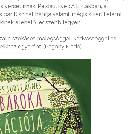
verset írnak. Például ilyet: A Liklakban, a
bár Kiscicát bántja valami, mégis sikerül elérni,
inek a ­lehető legszebb legyen!
ajzai a szokásos melegséggel, kedvességgel és
leikhez egyaránt. (Pagony Kiadó)