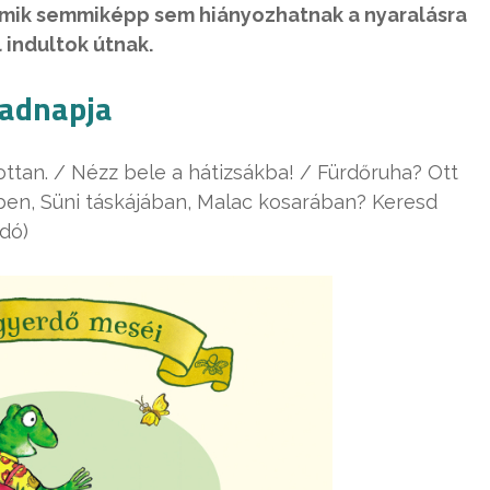
amik semmiképp sem hiányozhatnak a nyaralásra
 indultok útnak.
badnapja
ottan. / Nézz bele a hátizsákba! / Fürdőruha? Ott
ben, Süni táskájában, Malac kosarában? Keresd
adó)