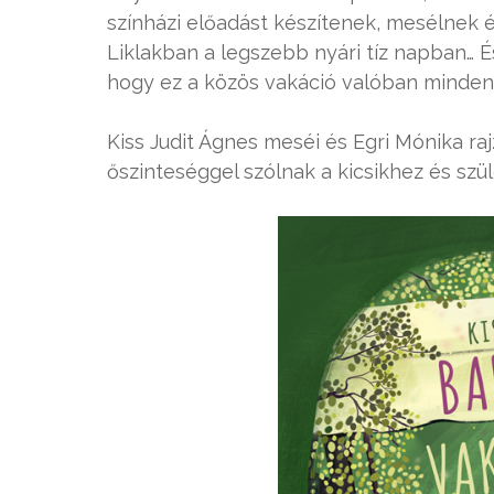
színházi előadást készítenek, mesélnek és 
Liklakban a legszebb nyári tíz napban… És 
hogy ez a közös vakáció valóban mindenk
Kiss Judit Ágnes meséi és Egri Mónika r
őszinteséggel szólnak a kicsikhez és szü