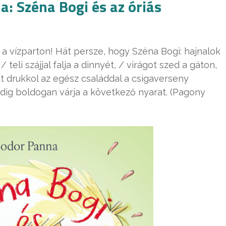
: Széna Bogi és az óriás
a a vízparton! Hát persze, hogy Széna Bogi: hajnalok
 teli szájjal falja a dinnyét, / virágot szed a gáton,
t drukkol az egész családdal a csigaverseny
edig boldogan várja a következő nyarat. (Pagony