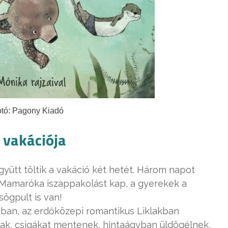
tó: Pagony Kiadó
 vakációja
yütt töltik a vakáció két hetét. Három napot
Mamaróka iszappakolást kap, a gyerekek a
ögpult is van!
ában, az erdőközepi romantikus Liklakban
znak, csigákat mentenek, hintaágyban üldögélnek,