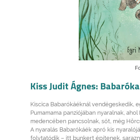
Fo
Kiss Judit Ágnes: Babaróka
Kiscica Babarókáéknál vendégeskedik, eg
Pumamama panziójában nyaralnak, ahol 
medencében pancsolnak, sőt, még Hörcs
A nyaralás Babarókáék apró kis nyaralój
folytatódik – itt bunkert építenek, sara