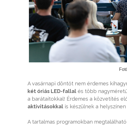
Fot
A vasárnapi döntőt nem érdemes kihagyni
két óriás LED-fallal
és több nagyméretű 
a barátaitokkal! Érdemes a közvetítés el
aktivitásokkal
is készülnek a helyszínen
A tartalmas programokban megtalálható l