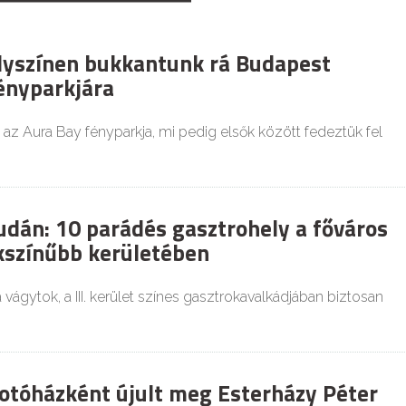
lyszínen bukkantunk rá Budapest
ényparkjára
 az Aura Bay fényparkja, mi pedig elsők között fedeztük fel
udán: 10 parádés gasztrohely a főváros
kszínűbb kerületében
 vágytok, a III. kerület színes gasztrokavalkádjában biztosan
kotóházként újult meg Esterházy Péter