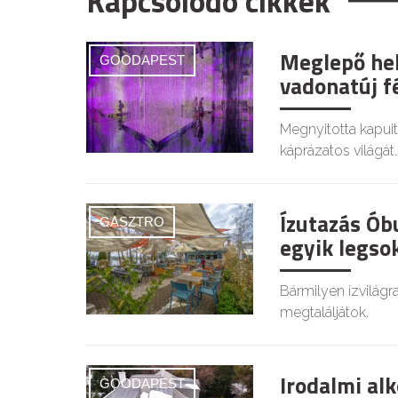
Kapcsolódó cikkek
Meglepő he
GOODAPEST
vadonatúj f
Megnyitotta kapuit
káprázatos világát.
Ízutazás Ób
GASZTRO
egyik legso
Bármilyen ízvilágra
megtaláljátok.
Irodalmi al
GOODAPEST