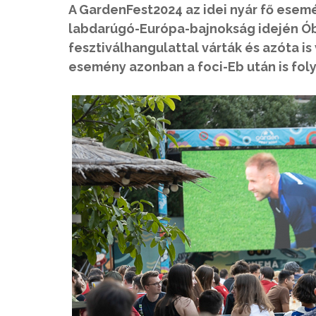
A GardenFest2024 az idei nyár fő esem
labdarúgó-Európa-bajnokság idején Óbu
fesztiválhangulattal várták és azóta i
esemény azonban a foci-Eb után is foly