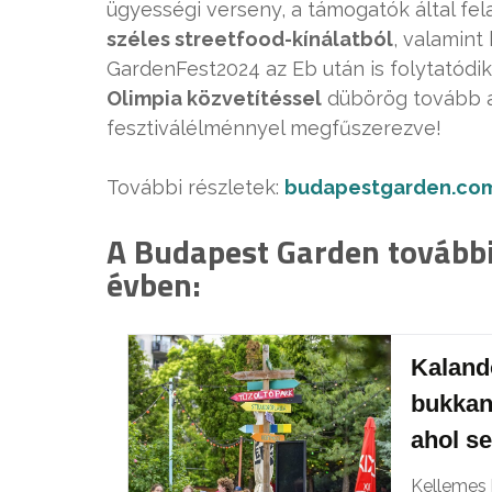
ügyességi verseny, a támogatók által fel
széles streetfood-kínálatból
, valamin
GardenFest2024 az Eb után is folytatódik
Olimpia közvetítéssel
dübörög tovább a
fesztiválélménnyel megfűszerezve!
További részletek:
budapestgarden.co
A Budapest Garden további
évben:
Kalando
bukkan
ahol s
Kellemes 