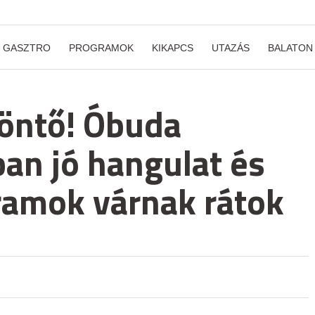
GASZTRO
PROGRAMOK
KIKAPCS
UTAZÁS
BALATON
döntő! Óbuda
ban jó hangulat és
ramok várnak rátok