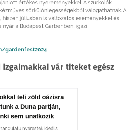
ajánlott értékes nyereményekkel. A szurkolók
t kézműves sörkülönlegességekből válogathatnak. A
, hiszen júliusban is változatos eseményekkel és
 nyár a Budapest Garbenben, igazi
m/gardenfest2024
 izgalmakkal vár titeket egész
kkal teli zöld oázisra
tunk a Duna partján,
enki sem unatkozik
hangulatú nyáresték ideális