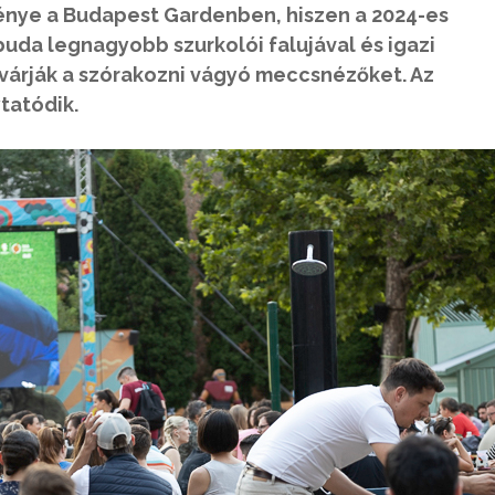
énye a Budapest Gardenben, hiszen a 2024-es
da legnagyobb szurkolói falujával és igazi
s várják a szórakozni vágyó meccsnézőket. Az
tatódik.