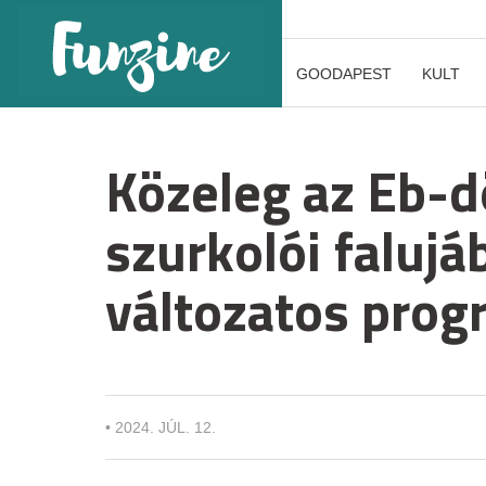
GOODAPEST
KULT
Közeleg az Eb-
szurkolói falujá
változatos prog
•
2024. JÚL. 12.