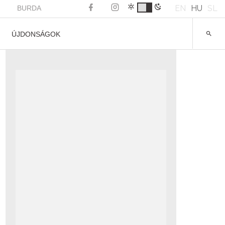
EN
HU
SL
BURDA
ÚJDONSÁGOK