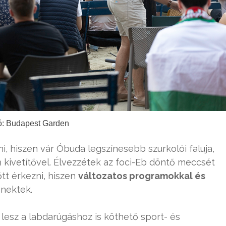
ó: Budapest Garden
, hiszen vár Óbuda legszínesebb szurkolói faluja,
kivetítővel. Élvezzétek az foci-Eb döntő meccsét
őtt érkezni, hiszen
változatos programokkal és
 nektek.
esz a labdarúgáshoz is köthető sport- és