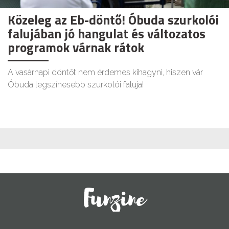
Közeleg az Eb-döntő! Óbuda szurkolói
falujában jó hangulat és változatos
programok várnak rátok
A vasárnapi döntőt nem érdemes kihagyni, hiszen vár
Óbuda legszínesebb szurkolói faluja!