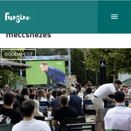
meccsnézés
GOODAPEST