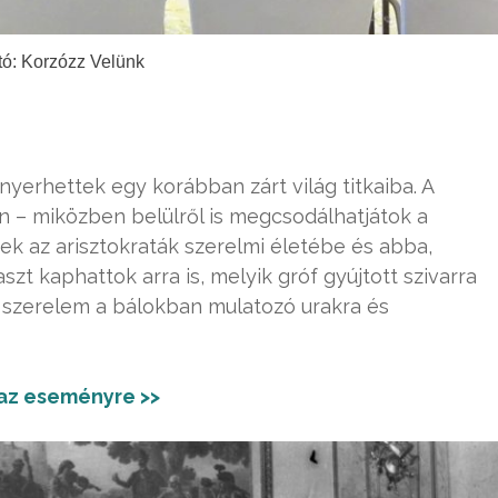
tó: Korzózz Velünk
nyerhettek egy korábban zárt világ titkaiba. A
on – miközben belülről is megcsodálhatjátok a
tek az arisztokraták szerelmi életébe és abba,
szt kaphattok arra is, melyik gróf gyújtott szivarra
a szerelem a bálokban mulatozó urakra és
az eseményre >>