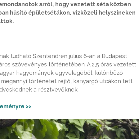
 lemondanotok arról, hogy vezetett séta közben
sban hűsítő épületsétákon, vízközeli helyszíneken
ttok.
ak tudható Szentendrén július 6-án a Budapest
áros szövevényes történetében. A 2,5 órás vezetett
 magyar hagyományok egyvelegéből, különböző
A megannyi történetet rejtő, kanyargó utcákon tett
kedveskednek a résztvevőknek.
seményre >>