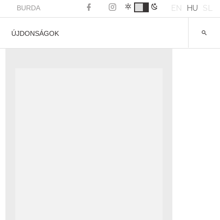
EN
HU
SL
BURDA
ÚJDONSÁGOK