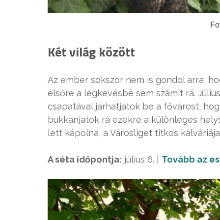
Fo
Két világ között
Az ember sokszor nem is gondol arra, ho
elsőre a legkevésbé sem számít rá. Júliu
csapatával járhatjátok be a fővárost, ho
bukkanjatok rá ezekre a különleges hely
lett kápolna, a Városliget titkos kálváriáj
A séta időpontja:
július 6. |
Tovább az e