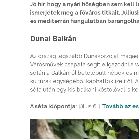
Jó hír, hogy a nyári hőségben sem kell
ismerjétek meg a főváros titkait. Júliu
és mediterrán hangulatban barangolha
Dunai Balkán
Az ország legszebb Dunakorzóját magáén
Városművek csapata segít eligazodni a v
sétán a Balkánról betelepült népek és
kultúrák egységéből kaphattok ízelítőt. 
séta után egy kis balkáni kóstolóval is 
A séta időpontja:
július 6. |
Tovább az e