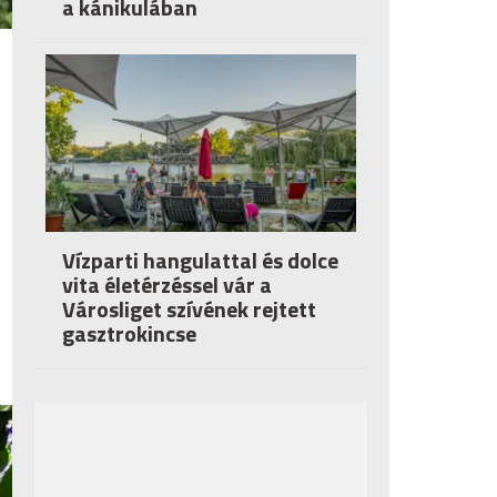
a kánikulában
Vízparti hangulattal és dolce
vita életérzéssel vár a
Városliget szívének rejtett
gasztrokincse