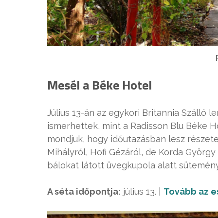
Mesél a Béke Hotel
Július 13-án az egykori Britannia Szálló l
ismerhettek, mint a Radisson Blu Béke Ho
mondjuk, hogy időutazásban lesz részete
Mihályról, Hofi Gézáról, de Korda György
bálokat látott üvegkupola alatt sütemény
A séta időpontja:
július 13. |
Tovább az e