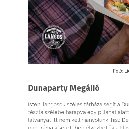
Fotó: L
Dunaparty Megálló
Isteni lángosok széles tárháza segít a 
tészta szélébe harapva egy pillanat alat
látványát itt nem kell hiányolunk, hisz 
panoráma kíséretében élvezhetjük a klass