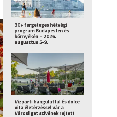
30+ fergeteges hétvégi
program Budapesten és
környékén – 2026.
augusztus 5-9.
Vízparti hangulattal és dolce
vita életérzéssel vár a
Városliget szívének rejtett