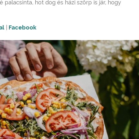
é palacsinta, hot dog és házi szörp is jár, hogy
al
|
Facebook