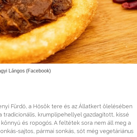
agyi Lángos (Facebook)
yi Fürdő, a Hősök tere és az Állatkert ölelésében
 tradicionális, krumplipehellyel gazdagított, kissé
könnyű és ropogós. A feltétek sora nem áll meg a
, sonkás-sajtos, pármai sonkás, sőt még vegetáriánus