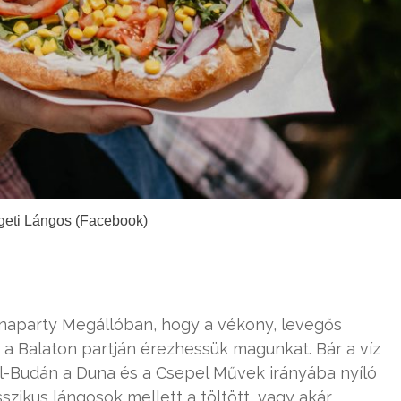
igeti Lángos (Facebook)
Dunaparty Megállóban, hogy a vékony, levegős
t a Balaton partján érezhessük magunkat. Bár a víz
Dél-Budán a Duna és a Csepel Művek irányába nyíló
zikus lángosok mellett a töltött, vagy akár