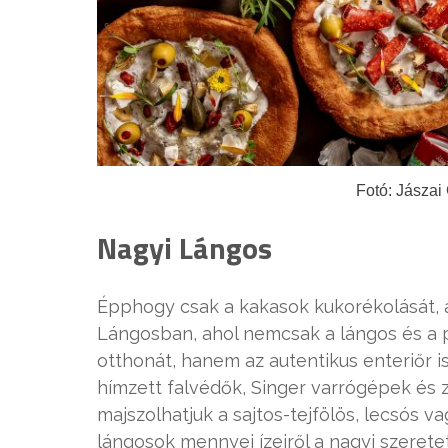
Fotó: Jásza
Nagyi Lángos
Épphogy csak a kakasok kukorékolását, 
Lángosban, ahol nemcsak a lángos és a 
otthonát, hanem az autentikus enteriőr is
hímzett falvédők, Singer varrógépek és 
majszolhatjuk a sajtos-tejfölös, lecsós v
lángosok mennyei ízeiről a nagyi szerete