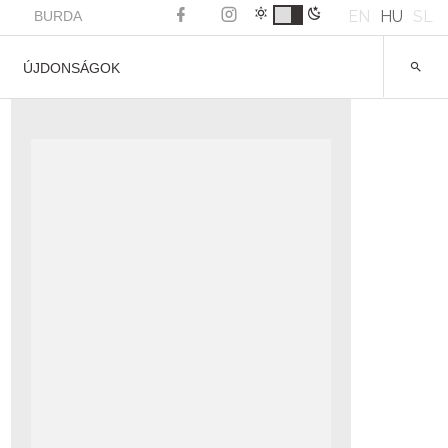
EN
HU
SL
BURDA
ÚJDONSÁGOK