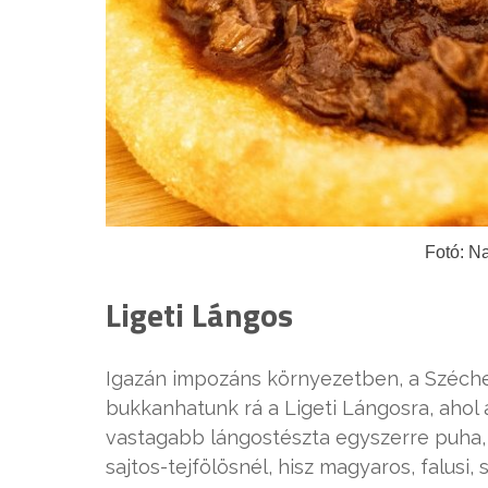
Fotó: N
Ligeti Lángos
Igazán impozáns környezetben, a Széchen
bukkanhatunk rá a Ligeti Lángosra, ahol a
vastagabb lángostészta egyszerre puha, 
sajtos-tejfölösnél, hisz magyaros, falusi