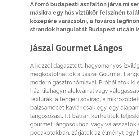
A forró budapesti aszfalton járva mi se
másikra egy hűs víztükör felszínén talá
közepére varázsolni, a főváros legfi
strandok hangulatát Budapest utcáin is
Jászai Gourmet Lángos
A kézzel dagasztott, hagyományos ízvilág
megkóstolhattok a Jászai Gourmet Lángosn
modern gasztronómiával. Próbáljatok ki e
házi lilahagymalekvárral vagy válogass
textúrák, a tengeri sóvirág, a mikrozöldek
balzsamecet kaviár csak egy-egy alapany
lángosozást. Itt bátran kérhetitek teljes
gourmet lángosokhoz, vagy válasszatok 
pocakotokban, zárjátok az élményt egy 