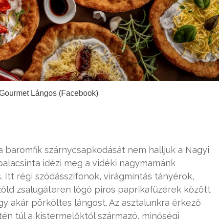
i Gourmet Lángos (Facebook)
a baromfik szárnycsapkodását nem halljuk a Nagyi
palacsinta idézi meg a vidéki nagymamánk
. Itt régi szódásszifonok, virágmintás tányérok,
zöld zsalugáteren lógó piros paprikafüzérek között
agy akár pörköltes lángost. Az asztalunkra érkező
tén túl a kistermelőktől származó, minőségi