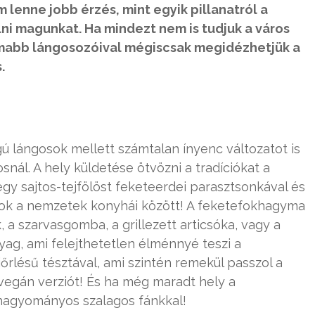
m lenne jobb érzés, mint egyik pillanatról a
lni magunkat. Ha mindezt nem is tudjuk a város
nomabb lángosozóival mégiscsak megidézhetjük a
.
ú lángosok mellett számtalan ínyenc változatot is
ál. A hely küldetése ötvözni a tradíciókat a
gy sajtos-tejfölöst feketeerdei parasztsonkával és
atok a nemzetek konyhái között! A feketefokhagyma
, a szarvasgomba, a grillezett articsóka, vagy a
ag, ami felejthetetlen élménnyé teszi a
kiőrlésű tésztával, ami szintén remekül passzol a
vegán verziót! És ha még maradt hely a
hagyományos szalagos fánkkal!