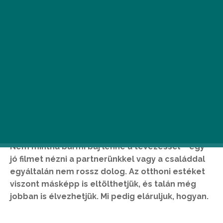
Nem mintha bármi baj lenne a tévézéssel – egy
jó filmet nézni a partnerünkkel vagy a családdal
egyáltalán nem rossz dolog. Az otthoni estéket
viszont másképp is eltölthetjük, és talán még
jobban is élvezhetjük. Mi pedig eláruljuk, hogyan.