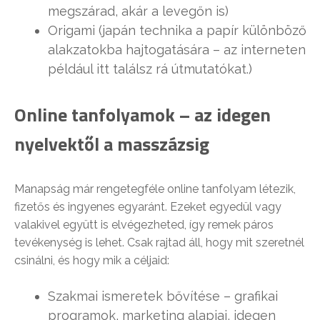
megszárad, akár a levegőn is)
Origami (japán technika a papír különböző
alakzatokba hajtogatására – az interneten
például itt találsz rá útmutatókat.)
Online tanfolyamok – az idegen
nyelvektől a masszázsig
Manapság már rengetegféle online tanfolyam létezik,
fizetős és ingyenes egyaránt. Ezeket egyedül vagy
valakivel együtt is elvégezheted, így remek páros
tevékenység is lehet. Csak rajtad áll, hogy mit szeretnél
csinálni, és hogy mik a céljaid:
Szakmai ismeretek bővítése – grafikai
programok, marketing alapjai, idegen