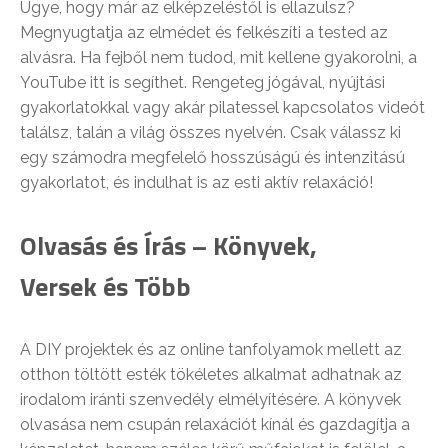
Ugye, hogy már az elképzeléstől is ellazulsz?
Megnyugtatja az elmédet és felkészíti a tested az
alvásra. Ha fejből nem tudod, mit kellene gyakorolni, a
YouTube itt is segíthet. Rengeteg jógával, nyújtási
gyakorlatokkal vagy akár pilatessel kapcsolatos videót
találsz, talán a világ összes nyelvén. Csak válassz ki
egy számodra megfelelő hosszúságú és intenzitású
gyakorlatot, és indulhat is az esti aktív relaxáció!
Olvasás és Írás – Könyvek,
Versek és Több
A DIY projektek és az online tanfolyamok mellett az
otthon töltött esték tökéletes alkalmat adhatnak az
irodalom iránti szenvedély elmélyítésére. A könyvek
olvasása nem csupán relaxációt kínál és gazdagítja a