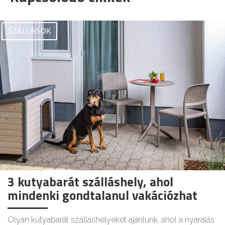
SZÁLLÁSOK
3 kutyabarát szálláshely, ahol
mindenki gondtalanul vakációzhat
Olyan kutyabarát szálláshelyeket ajánlunk, ahol a nyaralás