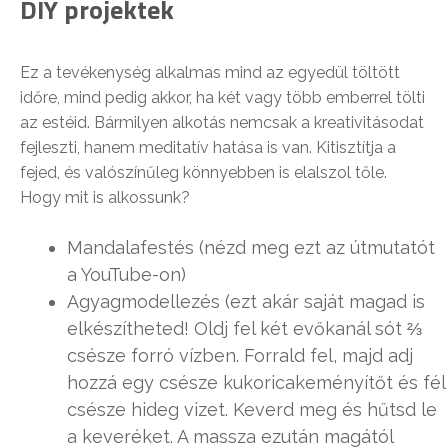
DIY projektek
Ez a tevékenység alkalmas mind az egyedül töltött
időre, mind pedig akkor, ha két vagy több emberrel tölti
az estéid. Bármilyen alkotás nemcsak a kreativitásodat
fejleszti, hanem meditatív hatása is van. Kitisztítja a
fejed, és valószínűleg könnyebben is elalszol tőle.
Hogy mit is alkossunk?
Mandalafestés (nézd meg ezt az útmutatót
a YouTube-on)
Agyagmodellezés (ezt akár saját magad is
elkészítheted! Oldj fel két evőkanál sót ⅔
csésze forró vízben. Forrald fel, majd adj
hozzá egy csésze kukoricakeményítőt és fél
csésze hideg vizet. Keverd meg és hűtsd le
a keveréket. A massza ezután magától