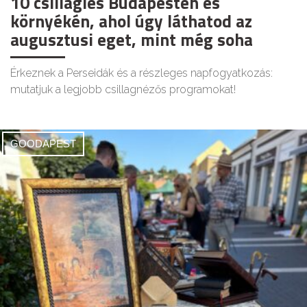
10 csillagles Budapesten és
környékén, ahol úgy láthatod az
augusztusi eget, mint még soha
Érkeznek a Perseidák és a részleges napfogyatkozás:
mutatjuk a legjobb csillagnézős programokat!
GOODAPEST