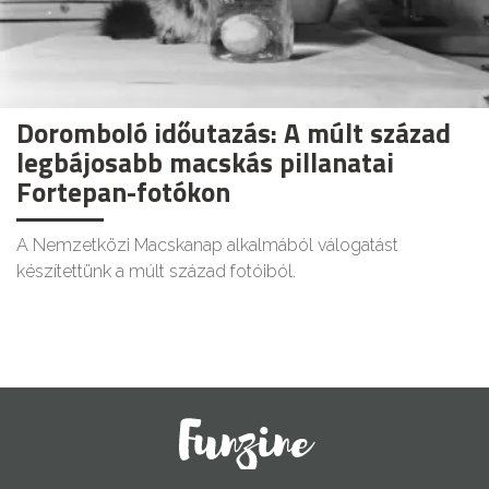
Doromboló időutazás: A múlt század
legbájosabb macskás pillanatai
Fortepan-fotókon
A Nemzetközi Macskanap alkalmából válogatást
készítettünk a múlt század fotóiból.