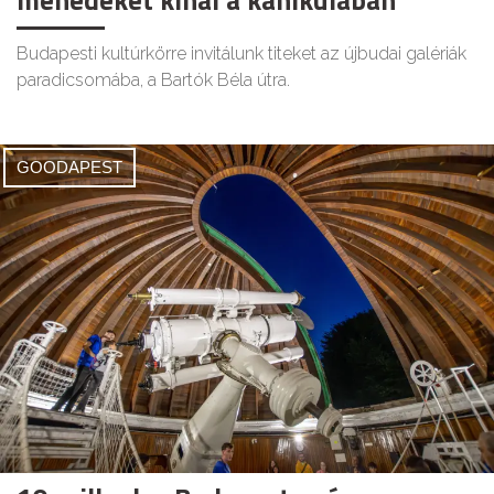
Budapesti kultúrkörre invitálunk titeket az újbudai galériák
paradicsomába, a Bartók Béla útra.
GOODAPEST