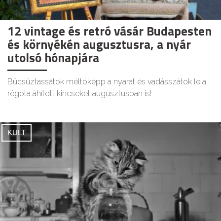
12 vintage és retró vásár Budapesten
és környékén augusztusra, a nyár
utolsó hónapjára
Búcsúztassátok méltóképp a nyarat és vadásszátok le a
régóta áhított kincseket augusztusban is!
KULT