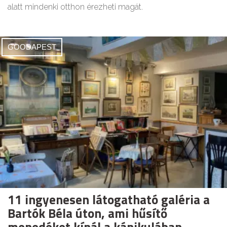
alatt mindenki otthon érezheti magát.
GOODAPEST
11 ingyenesen látogatható galéria a
Bartók Béla úton, ami hűsítő
menedéket kínál a kánikulában