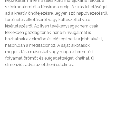
képzeletet, hanem széles körű műfajokat is felölel, a
szépirodalomtól a tényirodalomig. Az írás lehetőséget
ad a kreatív önkifejezésre, legyen szó naplóvezetésről,
történetek alkotásáról vagy költészettel való
kísérletezésről. Az ilyen tevékenységek nem csak
lelkiekben gazdagítanak, hanem nyugalmat is
hozhatnak az elmébe és elősegíthetik a jobb alvást,
hasonlóan a meditációhoz. A saját alkotások
megosztása másokkal vagy maga a teremtési
folyamat örömöt és elégedettséget kínálhat, új
dimenziót adva az otthoni estéknek.