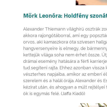
Mörk Leonóra: Holdfény szonáta
Alexander Thiemann világhírű osztrák zon
akkora rajongótáborral, ami egy popsztá
orvos, aki kamaszkora óta szívesen hallga
hangversenyeire is elmegy, de bármennyir
kettejük világa soha nem érhet össze. Út
drámai esemény hatására a férfi karrierje
tud segíteni rajta. Ehhez azonban vissza 
vészterhes napjaiba, amikor az emberi él
szerelem és a halál órája. Alexander és 
kézirat után, és ahogyan a múlt rejtélyei
ők is egymás felé. (Jaffa Kiadó)