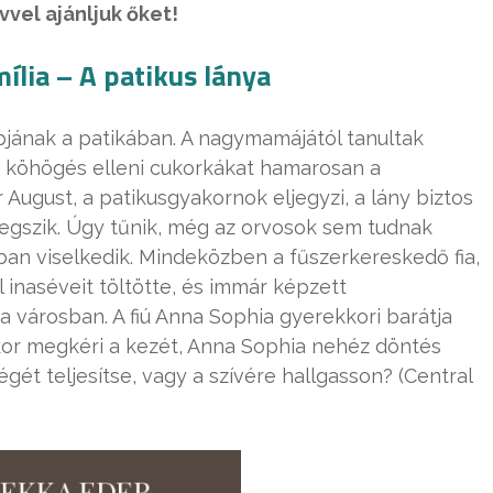
vel ajánljuk őket!
ília – A patikus lánya
pjának a patikában. A nagymamájától tanultak
s a köhögés elleni cukorkákat hamarosan a
 August, a patikusgyakornok eljegyzi, a lány biztos
tegszik. Úgy tűnik, még az orvosok sem tudnak
bban viselkedik. Mindeközben a fűszerkereskedő fia,
l inaséveit töltötte, és immár képzett
 városban. A fiú Anna Sophia gyerekkori barátja
ikor megkéri a kezét, Anna Sophia nehéz döntés
égét teljesítse, vagy a szívére hallgasson? (Central