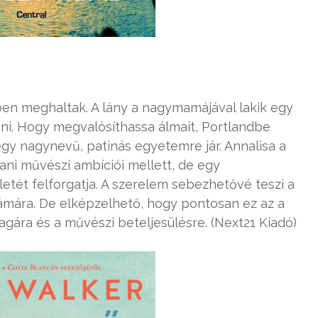
tben meghaltak. A lány a nagymamájával lakik egy
nni. Hogy megvalósíthassa álmait, Portlandbe
 egy nagynevű, patinás egyetemre jár. Annalisa a
tani művészi ambíciói mellett, de egy
tét felforgatja. A szerelem sebezhetővé teszi a
zámára. De elképzelhető, hogy pontosan ez az a
gára és a művészi beteljesülésre. (Next21 Kiadó)