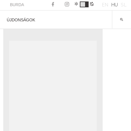
EN
HU
SL
BURDA
ÚJDONSÁGOK