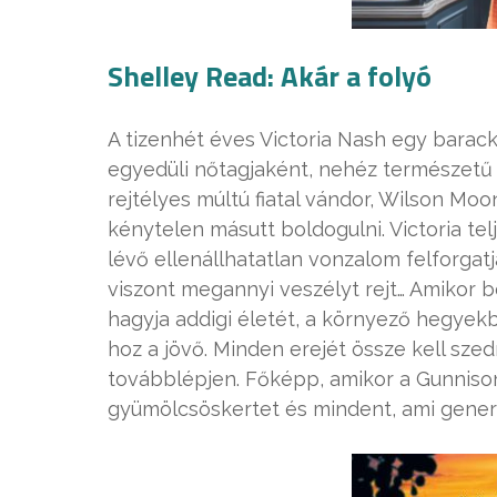
Shelley Read: Akár a folyó
A tizenhét éves Victoria Nash egy barack
egyedüli nőtagjaként, nehéz természetű fé
rejtélyes múltú fiatal vándor, Wilson Moon
kénytelen másutt boldogulni. Victoria telj
lévő ellenállhatatlan vonzalom felforgat
viszont megannyi veszélyt rejt… Amikor b
hagyja addigi életét, a környező hegyekbe
hoz a jövő. Minden erejét össze kell szed
továbblépjen. Főképp, amikor a Gunnison
gyümölcsöskertet és mindent, ami generác