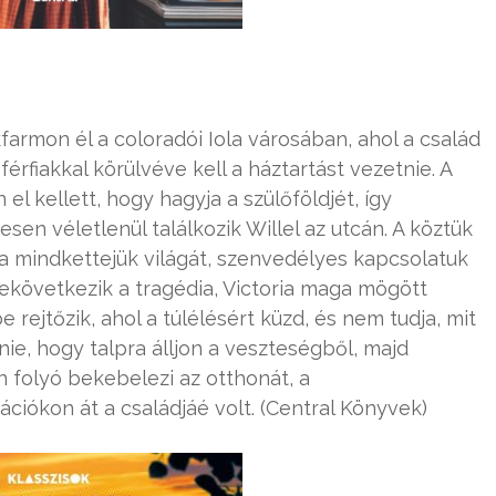
farmon él a coloradói Iola városában, ahol a család
rfiakkal körülvéve kell a háztartást vezetnie. A
 el kellett, hogy hagyja a szülőföldjét, így
esen véletlenül találkozik Willel az utcán. A köztük
ja mindkettejük világát, szenvedélyes kapcsolatuk
ekövetkezik a tragédia, Victoria maga mögött
 rejtőzik, ahol a túlélésért küzd, és nem tudja, mit
nie, hogy talpra álljon a veszteségből, majd
 folyó bekebelezi az otthonát, a
iókon át a családjáé volt. (Central Könyvek)