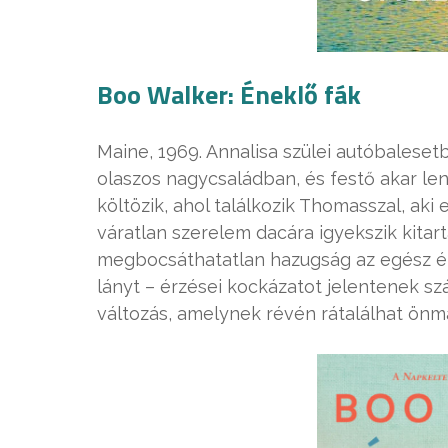
Boo Walker: Éneklő fák
Maine, 1969. Annalisa szülei autóbalese
olaszos nagycsaládban, és festő akar le
költözik, ahol találkozik Thomasszal, aki
váratlan szerelem dacára igyekszik kitar
megbocsáthatatlan hazugság az egész éle
lányt – érzései kockázatot jelentenek s
változás, amelynek révén rátalálhat önma