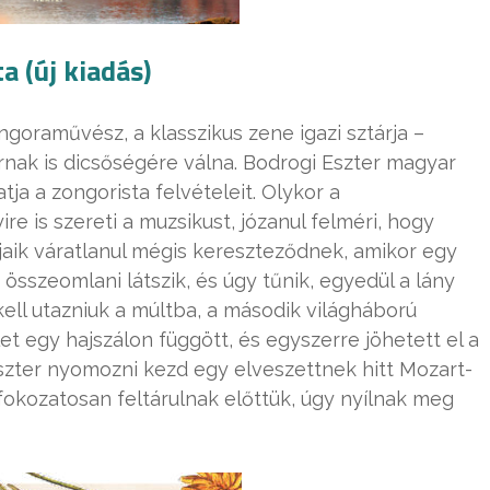
 (új kiadás)
goraművész, a klasszikus zene igazi sztárja –
rnak is dicsőségére válna. Bodrogi Eszter magyar
tja a zongorista felvételeit. Olykor a
e is szereti a muzsikust, józanul felméri, hogy
jaik váratlanul mégis kereszteződnek, amikor egy
 összeomlani látszik, és úgy tűnik, egyedül a lány
kell utazniuk a múltba, a második világháború
et egy hajszálon függött, és egyszerre jöhetett el a
Eszter nyomozni kezd egy elveszettnek hitt Mozart-
 fokozatosan feltárulnak előttük, úgy nyílnak meg