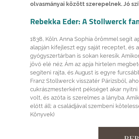
olvasmányai között szerepelnek. Jó szív
Rebekka Eder: A Stollwerck fam
1838, Köln. Anna Sophia örömmel segít a
alapján kifejleszt egy saját receptet, é
gyógyszertárban is sokan keresik. Amikor
jövő elé néz. Ám az apja hirtelen megbe
segíteni rajta, és August is egyre furcsá
Franz Stollwerck visszatér Párizsból, aho
cukrászmesterként pékséget akar nyitni a
volt, és azóta is szerelmes a lányba. Am
előtt áll: a családjával szembeni köteless
Könyvek)