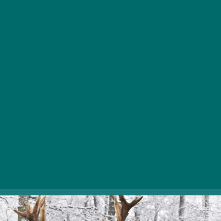
Budakeszi Vadaspark állati kalandjai, amelyek között
nemcsak az állatsimogató, a törpevasút, a játszóterek
és a látványetetések sorakoznak, hanem további
különleges programok keretében is megismerhetitek a
helyi élővilágot. A hét bármely napján ellátogathattok a
Budakeszi Vadasparkba reggel 9 és délután fél 4
között, a nézelődés után pedig egy forró csoki mellett
felmelegedhettek a Kávézoo-ban. Decemberben
ünnepi eseménnyel is készülnek a szervezők: 2-án a
Mikulás látogat el a Vadasparkba, míg 16-án, az állatok
karácsonyán nézhetitek meg, hogyan örülnek a park
lakói a dobozba zárt meglepetéseknek.
2092 Budakeszi, 0210/12 hrsz. |
Weboldal