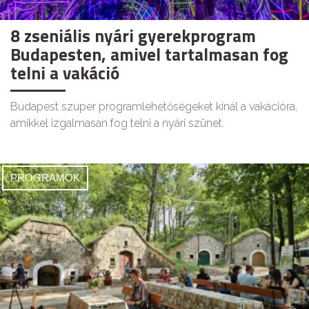
8 zseniális nyári gyerekprogram
Budapesten, amivel tartalmasan fog
telni a vakáció
Budapest szuper programlehetőségeket kínál a vakációra,
amikkel izgalmasan fog telni a nyári szünet.
PROGRAMOK