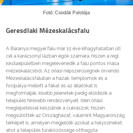
Fotó: Csodák Palotája
Geresdlaki Mézeskalácsfalu
A Baranya megyei falu már 15 éve kihagyhatatlan úti
cél a karácsonyi lázban égők számára, hiszen a régi
iskolaépületben megelevenedik a falu pontos mása
mézeskalácsból. Az óriási népszerűségnek örvendő
Mézeskalácsfaluban a házak, templomok és a
focipálya mellett a fákat és az állatokat is
megformálják, kisebb jelenetek pedig előidézik a
település híresebb rendezvényeit. Idén óriási
meglepetéssel készülnek a cukrászok, hiszen
megsütötték az Országházat, valamint Magyarország
térképét is, amelyen megjelölik azokat a helyszíneket,
ahol a település túraközössége otthagyta