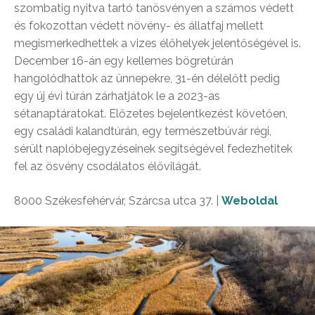
szombatig nyitva tartó tanösvényen a számos védett
és fokozottan védett növény- és állatfaj mellett
megismerkedhettek a vizes élőhelyek jelentőségével is.
December 16-án egy kellemes bögretúrán
hangolódhattok az ünnepekre, 31-én délelőtt pedig
egy új évi túrán zárhatjátok le a 2023-as
sétanaptáratokat. Előzetes bejelentkezést követően,
egy családi kalandtúrán, egy természetbúvár régi,
sérült naplóbejegyzéseinek segítségével fedezhetitek
fel az ösvény csodálatos élővilágát.
8000 Székesfehérvár, Szárcsa utca 37. |
Weboldal