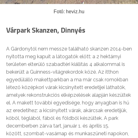
Fotó: heviz.hu
Várpark Skanzen, Dinnyés
A Gárdonytól nem messze található skanzen 2014-ben
nyitotta meg kapuit a látogatók előtt: a 2 hektárnyi
területen elterülő szabadtéri kiállítás 4 alkalommal is
bekerült a Guinness-világrekordok közé. Az itthon
egyedülálló makettparkban a ma már csak romokban
létező középkori várak kicsinyített eredetijei láthatók,
amelyek rekonstrukciós elképzelések alapján készültek
el. A makett további egyedisége, hogy anyagban is hű
az eredetihez: a kicsinyített várak, akárcsak eredetijük,
kőből, téglából, fából és földből készültek. A park
decemberben zárva tart, január 1. és április 15.
között, szombat-vasárnap és munkaszüneti napokon,