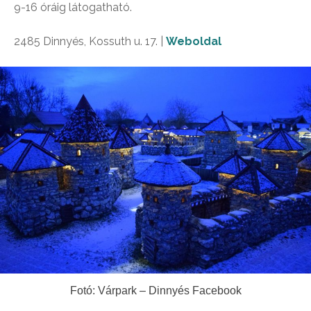
9-16 óráig látogatható.
2485 Dinnyés, Kossuth u. 17. |
Weboldal
Fotó: Várpark – Dinnyés Facebook