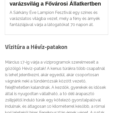
varázsvilág a Fővárosi Állatkertben
A Sárkány Éve Lampion Fesztivál egy színes és
varázslatos világba vezet, mely a fény és árnyék
fantáziájával várja a látogatókat 70 napon át.
Vízitúra a Hévíz-patakon
Március 17-ig várja a víziprogramok szerelmeseit a
gőzölgő Hévíz-patak! A kenus túrákra több csapatnál
is lehet jelentkezni, akár egyedül, akár csoportosan
vágnánk neki a tündérrózsák között vezető,
felejthetetlen kalandnak. A kezdők, gyerekek és idősek
által is nyugodtan vállalható, a tó déli árapasztó
zsilipjétől induló túrák egy kötelező gyorstalpalóval
indulnak, és átlagosan 10 kilométerrel később, a római
kori leleteiről híres Fenékpusztán érnek véget. A patak