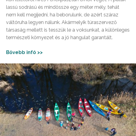
lassú sodrású és mindössze egy méter mély, tehát
nem kell megijedni, ha beborulunk, de azért száraz
váltóruha legyen nálunk. Akármelyik túraszervező
társaság mellett is tesszük le a voksunkat, a különleges
természeti környezet és a jó hangulat garantált.
Bővebb infó >>