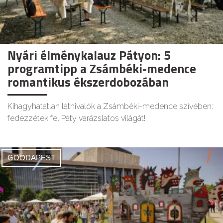
Nyári élménykalauz Pátyon: 5
programtipp a Zsámbéki-medence
romantikus ékszerdobozában
Kihagyhatatlan látnivalók a Zsámbéki-medence szívében:
fedezzétek fel Páty varázslatos világát!
GOODAPEST