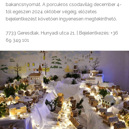
bakancsnyomát. A porcukros csodavilág december 4-
től egészen 2024 október végéig, előzetes
bejelentkezést követően ingyenesen megtekinthető.
7733 Geresdlak, Hunyadi utca 21. | Bejelentkezés: +36
69 349 101