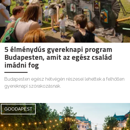
5 élménydús gyereknapi program
Budapesten, amit az egész család
imádni fog
Budapesten egész hétvégén részesei lehettek a felhőtlen
gyereknapi szórakozásnak.
GOODAPEST