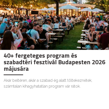
40+ fergeteges program és
szabadtéri fesztivál Budapesten 2026
májusára
Akár beltéren, akár a szabad ég alatt töltekeznétek,
számtalan kihagyhatatlan program vár rátok.