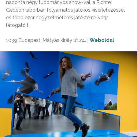
naponta négy tudományos show-val, a Richter
Gedeon laborban folyamatos játékos kísérletezéssel
és több ezer négyzetméteres játéktérrel várja
látogatóit.
1039 Budapest, Mátyás király út 24. |
Weboldal