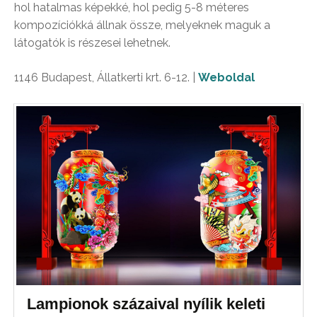
hol hatalmas képekké, hol pedig 5-8 méteres
kompozíciókká állnak össze, melyeknek maguk a
látogatók is részesei lehetnek.
1146 Budapest, Állatkerti krt. 6-12. |
Weboldal
Lampionok százaival nyílik keleti