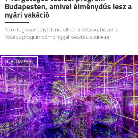
Budapesten, amivel élménydús lesz a
nyári vakáció
Nem fog eseménytelenül eltelni a vakáció, hiszen a
főváros programdömpinggel készül a szünetre.
GOODAPEST