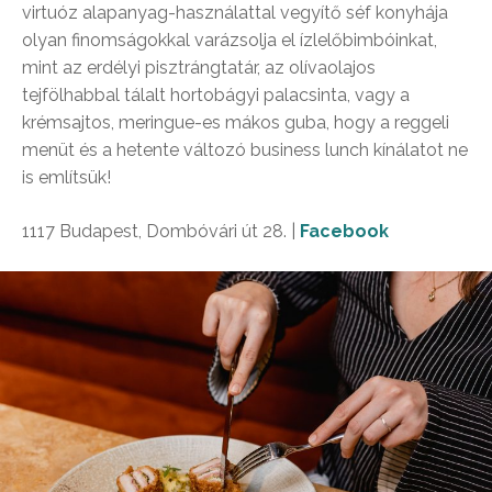
virtuóz alapanyag-használattal vegyítő séf konyhája
olyan finomságokkal varázsolja el ízlelőbimbóinkat,
mint az erdélyi pisztrángtatár, az olívaolajos
tejfölhabbal tálalt hortobágyi palacsinta, vagy a
krémsajtos, meringue-es mákos guba, hogy a reggeli
menüt és a hetente változó business lunch kínálatot ne
is említsük!
1117 Budapest, Dombóvári út 28. |
Facebook