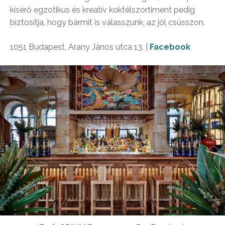
kísérő egzotikus és kreatív koktélszortiment pedig
biztosítja, hogy bármit is válasszunk, az jól csússzon.
1051 Budapest, Arany János utca 13. |
Facebook