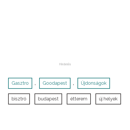
Gasztro
Goodapest
Újdonságok
,
,
bisztró
budapest
étterem
új helyek