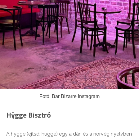
Fotó: Bar Bizarre Instagram
Hÿgge Bisztró
A hygge (ejtsd: hügge) egy a dán és a norvég nyelvben