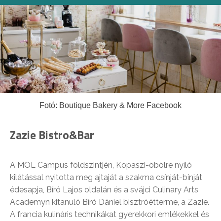
Fotó: Boutique Bakery & More Facebook
Zazie Bistro&Bar
A MOL Campus földszintjén, Kopaszi-öbölre nyíló
kilátással nyitotta meg ajtaját a szakma csínját-bínját
édesapja, Bíró Lajos oldalán és a svájci Culinary Arts
Academyn kitanuló Bíró Dániel bisztróétterme, a Zazie.
A francia kulináris technikákat gyerekkori emlékekkel és