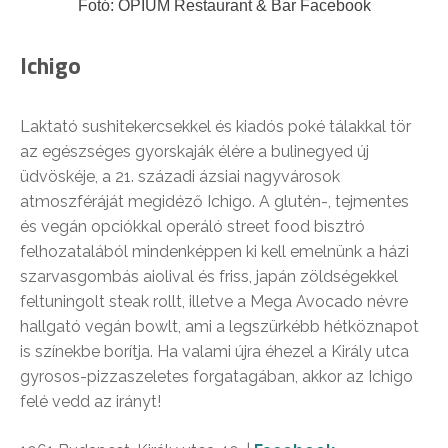
Fotó: OPIUM Restaurant & Bar Facebook
Ichigo
Laktató sushitekercsekkel és kiadós poké tálakkal tör
az egészséges gyorskaják élére a bulinegyed új
üdvöskéje, a 21. századi ázsiai nagyvárosok
atmoszféráját megidéző Ichigo. A glutén-, tejmentes
és vegán opciókkal operáló street food bisztró
felhozatalából mindenképpen ki kell emelnünk a házi
szarvasgombás aiolival és friss, japán zöldségekkel
feltuningolt steak rollt, illetve a Mega Avocado névre
hallgató vegán bowlt, ami a legszürkébb hétköznapot
is színekbe borítja. Ha valami újra éhezel a Király utca
gyrosos-pizzaszeletes forgatagában, akkor az Ichigo
felé vedd az irányt!