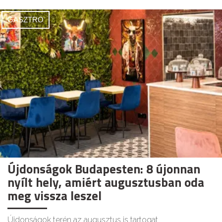
GASZTRO
Újdonságok Budapesten: 8 újonnan
nyílt hely, amiért augusztusban oda
meg vissza leszel
Újdonságok terén az augusztus is tartogat