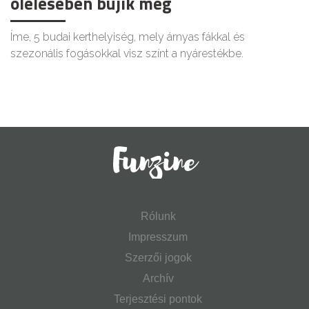
ölelésében bújik meg
Íme, 5 budai kerthelyiség, mely árnyas fákkal és
szezonális fogásokkal visz színt a nyárestékbe.
Rólunk
Impresszum
Szerzői jogok
Archív
Terjesztési pontok