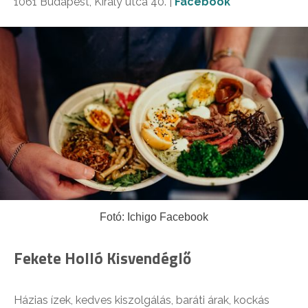
1061 Budapest, Király utca 40. |
Facebook
Fotó: Ichigo Facebook
Fekete Holló Kisvendéglő
Házias ízek, kedves kiszolgálás, baráti árak, kockás