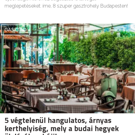
meglepetéseket: íme, 8 szuper gasztrohely Budapesten!
GASZTRO
5 végtelenül hangulatos, árnyas
kerthelyiség, mely a budai hegyek