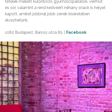
tételek mellett különböző gyümölcspárlatok, vermut
és sör, valamint a rend kedvéért néhány snack is helyet
kapott, amiket jobbnál jobb zenék kíséretében
élvezhetünk.
1082 Budapest, Baross utca 85. |
Facebook