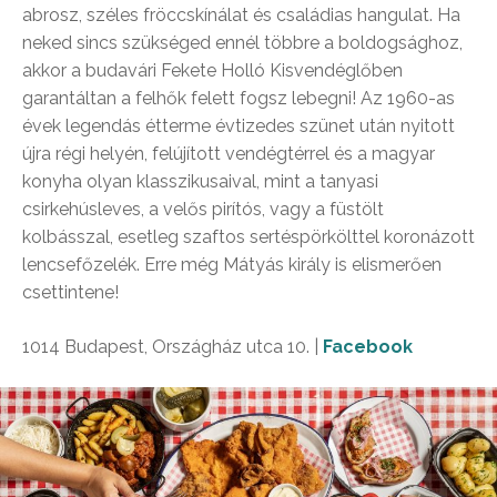
abrosz, széles fröccskínálat és családias hangulat. Ha
neked sincs szükséged ennél többre a boldogsághoz,
akkor a budavári Fekete Holló Kisvendéglőben
garantáltan a felhők felett fogsz lebegni! Az 1960-as
évek legendás étterme évtizedes szünet után nyitott
újra régi helyén, felújított vendégtérrel és a magyar
konyha olyan klasszikusaival, mint a tanyasi
csirkehúsleves, a velős pirítós, vagy a füstölt
kolbásszal, esetleg szaftos sertéspörkölttel koronázott
lencsefőzelék. Erre még Mátyás király is elismerően
csettintene!
1014 Budapest, Országház utca 10. |
Facebook