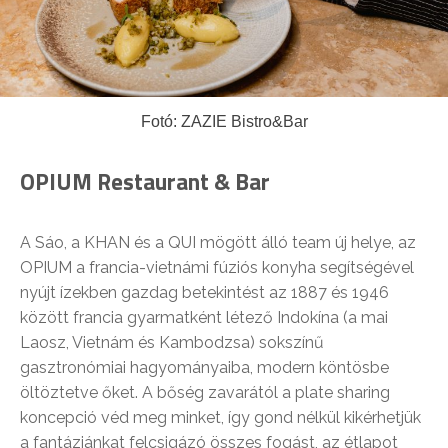
Fotó: ZAZIE Bistro&Bar
OPIUM Restaurant & Bar
A Sáo, a KHAN és a QUI mögött álló team új helye, az
OPIUM a francia-vietnámi fúziós konyha segítségével
nyújt ízekben gazdag betekintést az 1887 és 1946
között francia gyarmatként létező Indokína (a mai
Laosz, Vietnám és Kambodzsa) sokszínű
gasztronómiai hagyományaiba, modern köntösbe
öltöztetve őket. A bőség zavarától a plate sharing
koncepció véd meg minket, így gond nélkül kikérhetjük
a fantáziánkat felcsigázó összes fogást, az étlapot