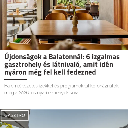
Újdonságok a Balatonnál: 6 izgalmas
gasztrohely és látnivaló, amit idén
nyáron még fel kell fedezned
Ha emlékezetes ízekkel és programokkal koronáznátok
meg a 2026-os nyári élmények sorát.
GASZTRO