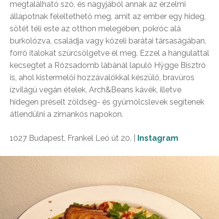
megtalálható szó, és nagyjából annak az érzelmi
állapotnak feleltethető meg, amit az ember egy hideg,
sötét téli este az otthon melegében, pokróc alá
burkolózva, családja vagy közeli barátai társaságában,
forró italokat szürcsölgetve él meg. Ezzel a hangulattal
kecsegtet a Rózsadomb lábánál lapuló Hÿgge Bisztró
is, ahol kistermelői hozzávalókkal készülő, bravúros
ízvilágú vegán ételek, Arch&Beans kávék, illetve
hidegen préselt zöldség- és gyümölcslevek segítenek
átlendülni a zimankós napokon.
1027 Budapest, Frankel Leó út 20. |
Instagram