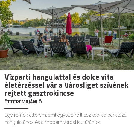
Vízparti hangulattal és dolce vita
életérzéssel vár a Városliget szívének
rejtett gasztrokincse
ÉTTEREMAJÁNLÓ
Egy remek étterem, ami egyszerre illeszkedik a park laza
hangulatához és a modern városi kultúrához.