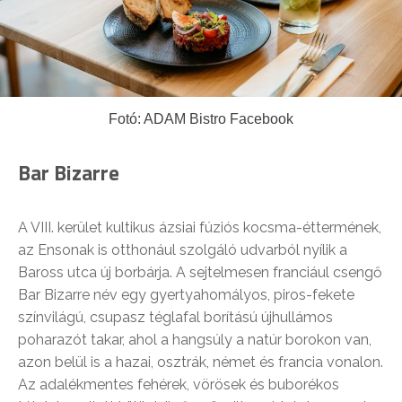
Fotó: ADAM Bistro Facebook
Bar Bizarre
A VIII. kerület kultikus ázsiai fúziós kocsma-éttermének,
az Ensonak is otthonául szolgáló udvarból nyílik a
Baross utca új borbárja. A sejtelmesen franciául csengő
Bar Bizarre név egy gyertyahomályos, piros-fekete
színvilágú, csupasz téglafal borítású újhullámos
poharazót takar, ahol a hangsúly a natúr borokon van,
azon belül is a hazai, osztrák, német és francia vonalon.
Az adalékmentes fehérek, vörösek és buborékos