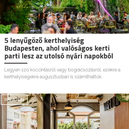
5 lenyűgöző kerthelyiség
Budapesten, ahol valóságos kerti
parti lesz az utolsó nyári napokból
Legyen szó koccintásról vagy bográcsozásról, ezekre a
kerthelyiségekre augusztusban is számíthattok.
BALATON