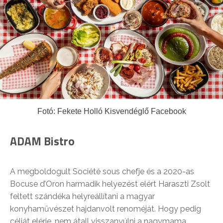
Fotó: Fekete Holló Kisvendéglő Facebook
ADAM Bistro
A megboldogult Société sous chefje és a 2020-as
Bocuse d’Oron harmadik helyezést elért Haraszti Zsolt
feltett szándéka helyreállítani a magyar
konyhaművészet hajdanvolt renoméját. Hogy pedig
célját elérje, nem átall visszanyúlni a nagymama