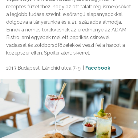
receptes füzetéhez, hogy az ott talált régi ismerősöket
a legjobb tudása szerint, elsőrangú alapanyagokkal
dolgozva a tányérunkra és a 21. századba álmodja.
Ennek a nemes törekvésnek az eredménye az ADAM
Bistro, ami egyebek mellett paprikás csirkével,
vadassal és zöldborsófőzelékkel veszi fel a harcot a
középszer ellen. Spoiler alert: sikerrel.
1013 Budapest, Lánchíd utca 7-9. |
Facebook