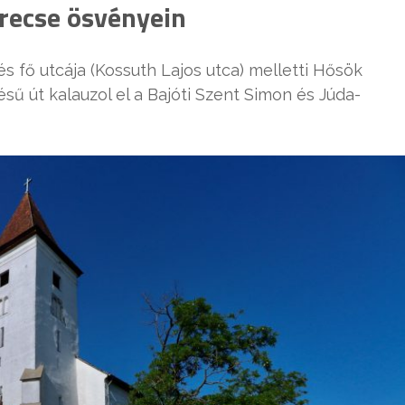
erecse ösvényein
 fő utcája (Kossuth Lajos utca) melletti Hősök
ésű út kalauzol el a Bajóti Szent Simon és Júda-