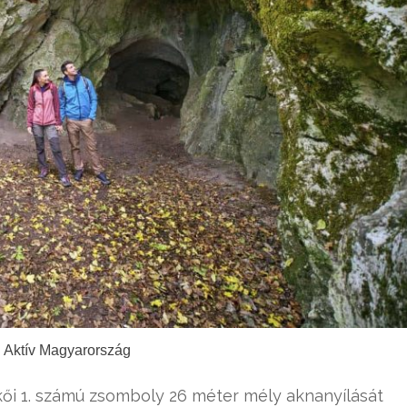
: Aktív Magyarország
kői 1. számú zsomboly 26 méter mély aknanyílását