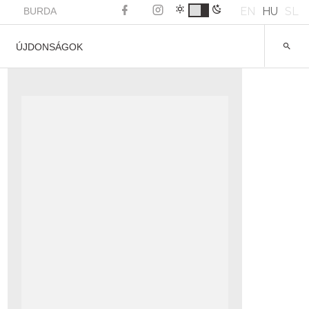
EN
HU
SL
BURDA
ÚJDONSÁGOK