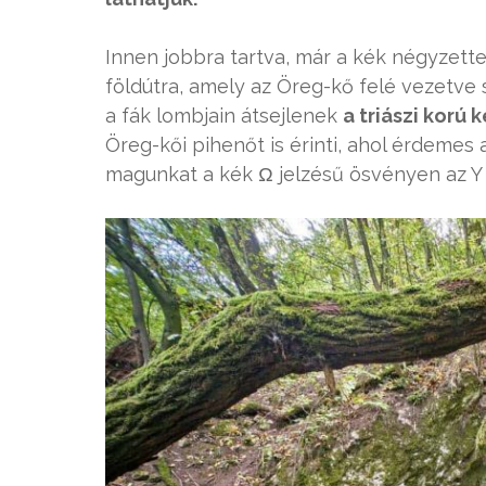
Innen jobbra tartva, már a kék négyzette
földútra, amely az Öreg-kő felé vezetv
a fák lombjain átsejlenek
a triászi korú
Öreg-kői pihenőt is érinti, ahol érdemes
magunkat a kék Ω jelzésű ösvényen az Y