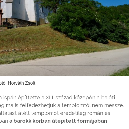
otó: Horváth Zsolt
ispán építtette a XIII. század közepén a bajóti
ég ma is felfedezhetjük a templomtól nem messze.
tatást átélt templomot eredetileg román és
kban
a barokk korban átépített formájában