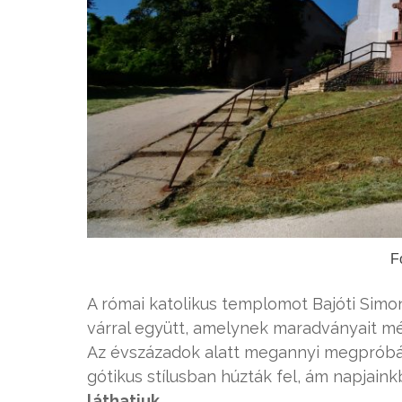
F
A római katolikus templomot Bajóti Simon 
várral együtt, amelynek maradványait m
Az évszázadok alatt megannyi megpróbál
gótikus stílusban húzták fel, ám napjain
láthatjuk.