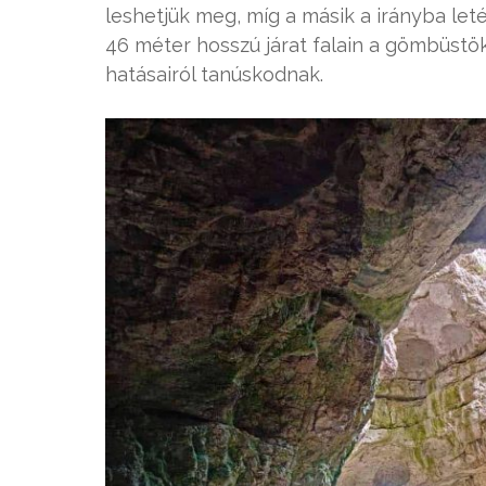
leshetjük meg, míg a másik a irányba let
46 méter hosszú járat falain a gömbüstö
hatásairól tanúskodnak.