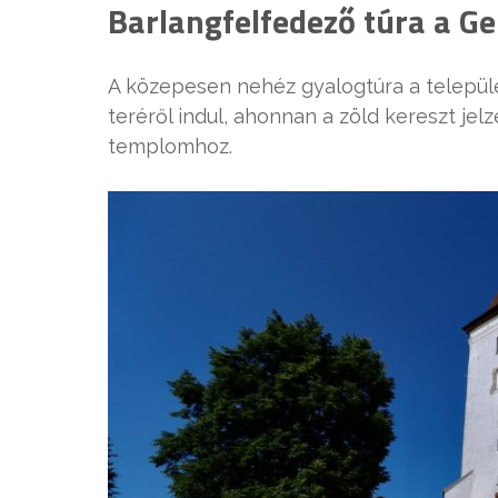
Barlangfelfedező túra a G
A közepesen nehéz gyalogtúra a település
teréről indul, ahonnan a zöld kereszt jelz
templomhoz.