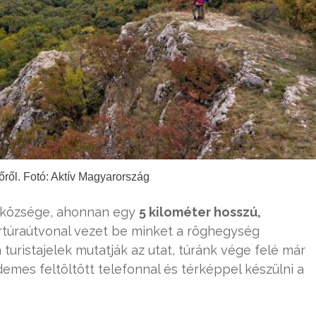
őről. Fotó: Aktív Magyarország
t községe, ahonnan egy
5 kilométer hosszú,
rtúraútvonal vezet be minket a röghegység
turistajelek mutatják az utat, túránk vége felé már
demes feltöltött telefonnal és térképpel készülni a