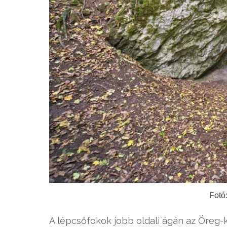
Fotó
A lépcsőfokok jobb oldali ágán az Öreg-