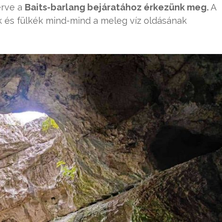
érve a
Baits-barlang bejáratához érkezünk meg.
A
k és fülkék mind-mind a meleg víz oldásának