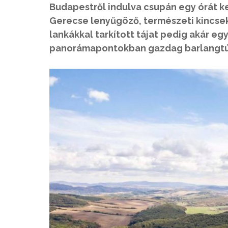
Budapestről indulva csupán egy órát ke
Gerecse lenyűgöző, természeti kincsek
lankákkal tarkított tájat pedig akár eg
panorámapontokban gazdag barlangtúra