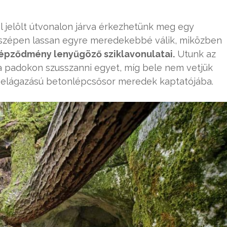
l jelölt útvonalon járva érkezhetünk meg egy
e szépen lassan egyre meredekebbé válik, miközben
 képződmény lenyűgöző sziklavonulatai.
Utunk az
 a padokon szusszanni egyet, míg bele nem vetjük
 elágazású betonlépcsősor meredek kaptatójába.