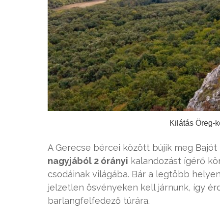
Kilátás Öreg-k
A Gerecse bércei között bújik meg Bajó
nagyjából 2 órányi
kalandozást ígérő kö
csodáinak világába. Bár a legtöbb helyen 
jelzetlen ösvényeken kell járnunk, így ér
barlangfelfedező túrára.