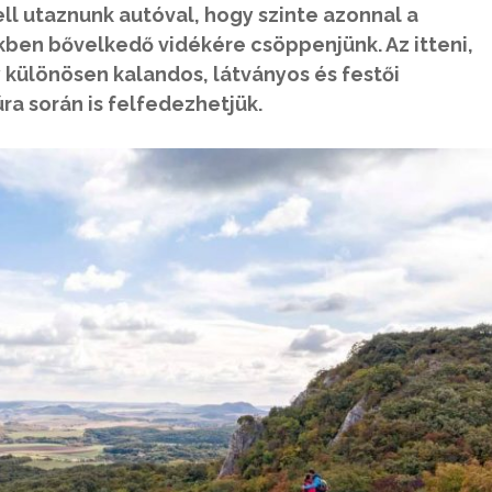
ll utaznunk autóval, hogy szinte azonnal a
ben bővelkedő vidékére csöppenjünk. Az itteni,
y különösen kalandos, látványos és festői
 során is felfedezhetjük.