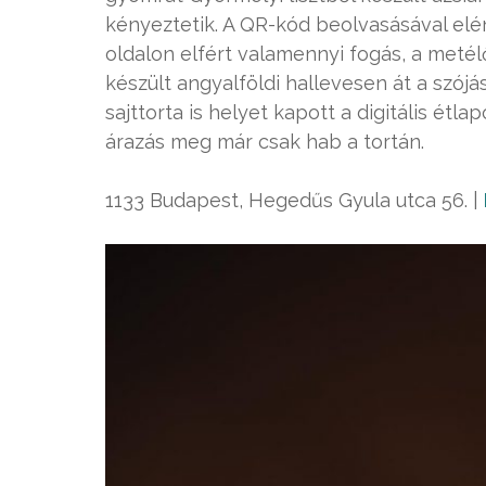
kényeztetik. A QR-kód beolvasásával elé
oldalon elfért valamennyi fogás, a metél
készült angyalföldi hallevesen át a szój
sajttorta is helyet kapott a digitális étla
árazás meg már csak hab a tortán.
1133 Budapest, Hegedűs Gyula utca 56. |