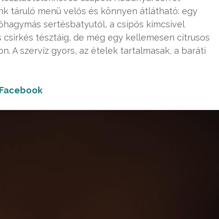
nk táruló menü velős és könnyen átlátható: egy
őhagymás sertésbatyutól, a csípős kimcsivel
ás csirkés tésztáig, de még egy kellemesen citrusos
pon. A szervíz gyors, az ételek tartalmasak, a baráti
Facebook