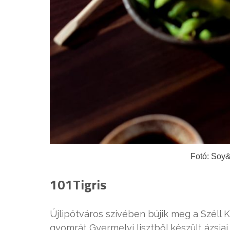
Fotó: Soy
101Tigris
Újlipótváros szívében bújik meg a Széll 
gyomrát Gyermelyi lisztből készült ázsiai