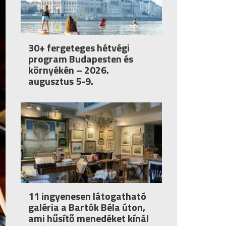
30+ fergeteges hétvégi
program Budapesten és
környékén – 2026.
augusztus 5-9.
11 ingyenesen látogatható
galéria a Bartók Béla úton,
ami hűsítő menedéket kínál