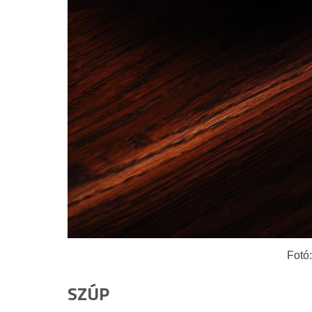
Fotó
SZÚP