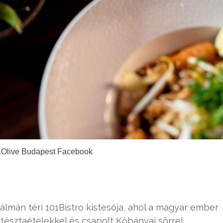
&Olive Budapest Facebook
Kálmán téri 101Bistro kistesója, ahol a magyar ember
 tésztaételekkel és csapolt Kőbányai sörrel