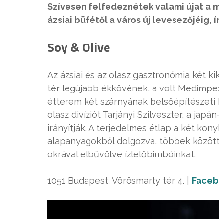
Szívesen felfedeznétek valami újat a 
ázsiai büfétől a város új levesezőjéig
Soy & Olive
Az ázsiai és az olasz gasztronómia két k
tér legújabb ékkövének, a volt Medimpe
étterem két szárnyának belsőépítészeti k
olasz divíziót Tarjányi Szilveszter, a jap
irányítják. A terjedelmes étlap a két kon
alapanyagokból dolgozva, többek között 
okrával elbűvölve ízlelőbimbóinkat.
1051 Budapest, Vörösmarty tér 4. |
Faceb