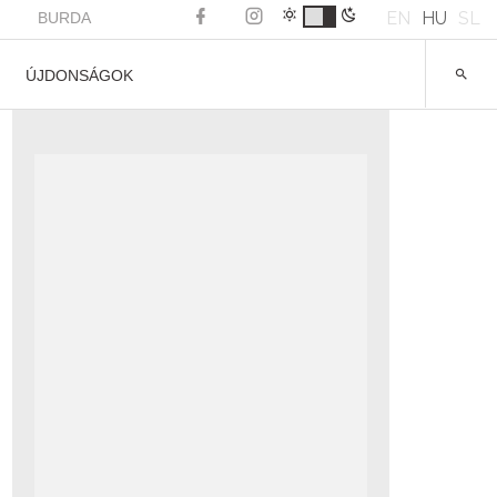
EN
HU
SL
BURDA
ÚJDONSÁGOK