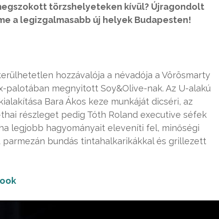
megszokott törzshelyeteken kívül? Újragondolt
, íme a legizgalmasabb új helyek Budapesten!
ikerülhetetlen hozzávalója a névadója a Vörösmarty
x-palotában megnyitott Soy&Olive-nak. Az U-alakú
ialakítása Bara Ákos keze munkáját dicséri, az
án-thai részleget pedig Tóth Roland executive séfek
yha legjobb hagyományait eleveníti fel, minőségi
parmezán bundás tintahalkarikákkal és grillezett
ook