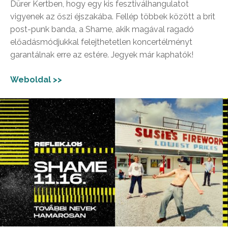
Dürer Kertben, hogy egy kis fesztiválhangulatot
vigyenek az őszi éjszakába. Fellép többek között a brit
post-punk banda, a Shame, akik magával ragadó
előadásmódjukkal felejthetetlen koncertélményt
garantálnak erre az estére. Jegyek már kaphatók!
Weboldal >>