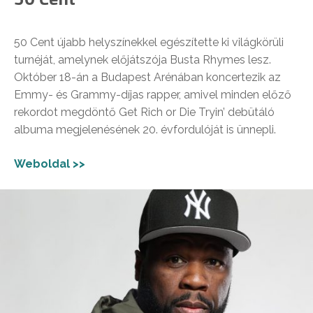
50 Cent újabb helyszínekkel egészítette ki világkörüli
turnéját, amelynek előjátszója Busta Rhymes lesz.
Október 18-án a Budapest Arénában koncertezik az
Emmy- és Grammy-díjas rapper, amivel minden előző
rekordot megdöntő Get Rich or Die Tryin’ debütáló
albuma megjelenésének 20. évfordulóját is ünnepli.
Weboldal >>