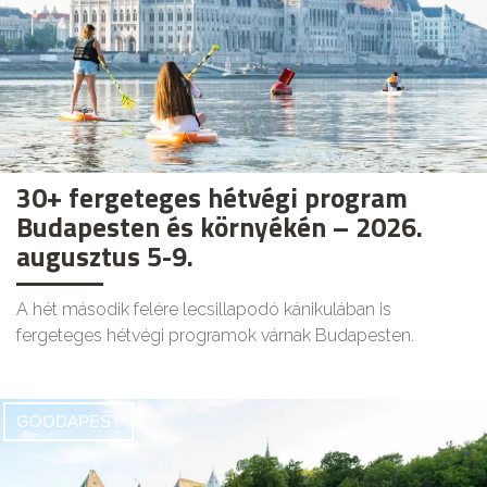
30+ fergeteges hétvégi program
Budapesten és környékén – 2026.
augusztus 5-9.
A hét második felére lecsillapodó kánikulában is
fergeteges hétvégi programok várnak Budapesten.
GOODAPEST