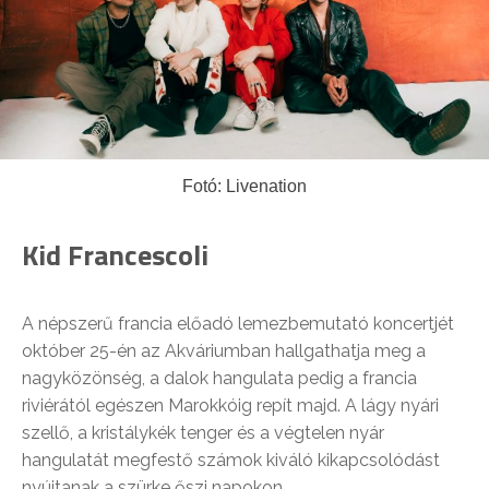
Fotó: Livenation
Kid Francescoli
A népszerű francia előadó lemezbemutató koncertjét
október 25-én az Akváriumban hallgathatja meg a
nagyközönség, a dalok hangulata pedig a francia
riviérától egészen Marokkóig repít majd. A lágy nyári
szellő, a kristálykék tenger és a végtelen nyár
hangulatát megfestő számok kiváló kikapcsolódást
nyújtanak a szürke őszi napokon.