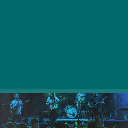
nagylemezét az Akváriumban, amely nagy sikert
aratott a közönség és a kritikusok körében. Az október
13-i koncert a tavasszal megjelenő új lemez dalaival
egészül ki, a helyszín azonban változatlan. A
jegyértékesítés már elindult, csapjatok le rá!
Weboldal >>