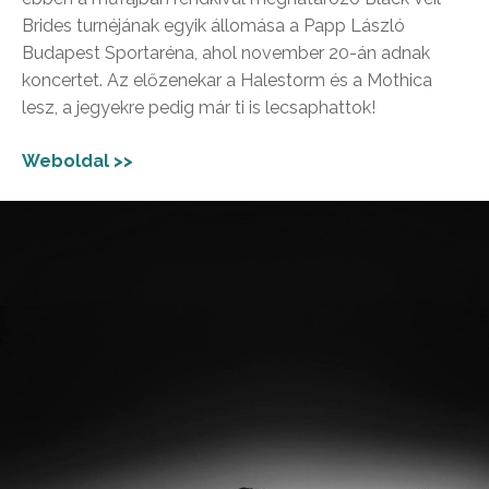
Brides turnéjának egyik állomása a Papp László
Budapest Sportaréna, ahol november 20-án adnak
koncertet. Az előzenekar a Halestorm és a Mothica
lesz, a jegyekre pedig már ti is lecsaphattok!
Weboldal >>