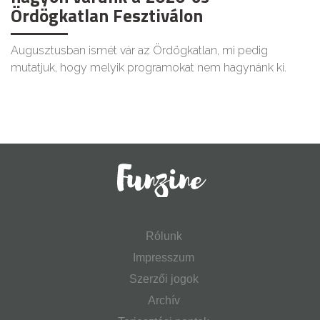
Ördögkatlan Fesztiválon
Augusztusban ismét vár az Ördögkatlan, mi pedig
mutatjuk, hogy melyik programokat nem hagynánk ki.
Rólunk
Impresszum
Szerzői jogok
Archív