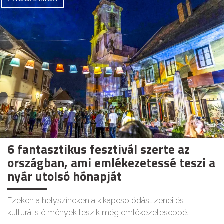
6 fantasztikus fesztivál szerte az
országban, ami emlékezetessé teszi a
nyár utolsó hónapját
Ezeken a helyszíneken a kikapcsolódást zenei és
kulturális élmények teszik még emlékezetesebbé.