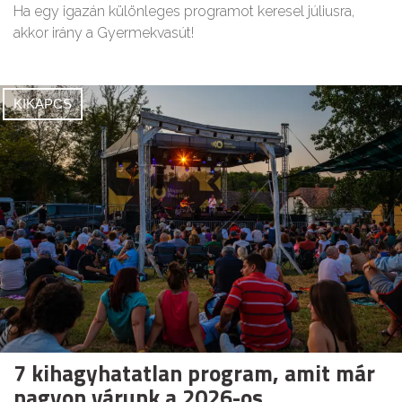
Ha egy igazán különleges programot keresel júliusra,
akkor irány a Gyermekvasút!
KIKAPCS
7 kihagyhatatlan program, amit már
nagyon várunk a 2026-os