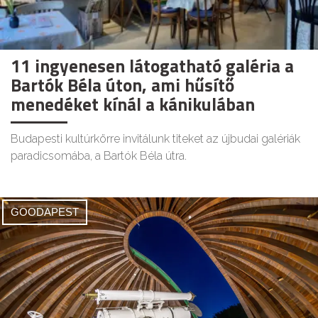
11 ingyenesen látogatható galéria a
Bartók Béla úton, ami hűsítő
menedéket kínál a kánikulában
Budapesti kultúrkörre invitálunk titeket az újbudai galériák
paradicsomába, a Bartók Béla útra.
GOODAPEST