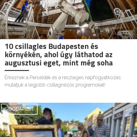
10 csillagles Budapesten és
környékén, ahol úgy láthatod az
augusztusi eget, mint még soha
Érkeznek a Perseidák és a részleges napfogyatkozás:
mutatjuk a legjobb csillagnézős programokat!
GOODAPEST