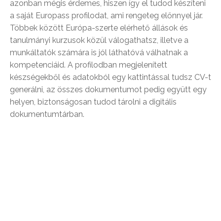
azonban mégis érdemes, hiszen így el tudod készíteni
a saját Europass profilodat, ami rengeteg előnnyel jár.
Többek között Európa-szerte elérhető állások és
tanulmányi kurzusok közül válogathatsz, illetve a
munkáltatók számára is jól láthatóvá válhatnak a
kompetenciáid. A profilodban megjelenített
készségekből és adatokból egy kattintással tudsz CV-t
generálni, az összes dokumentumot pedig együtt egy
helyen, biztonságosan tudod tárolni a digitális
dokumentumtárban.