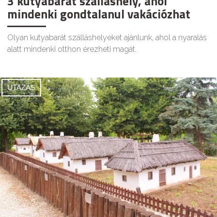
3 kutyabarát szálláshely, ahol
mindenki gondtalanul vakációzhat
Olyan kutyabarát szálláshelyeket ajánlunk, ahol a nyaralás
alatt mindenki otthon érezheti magát.
UTAZÁS