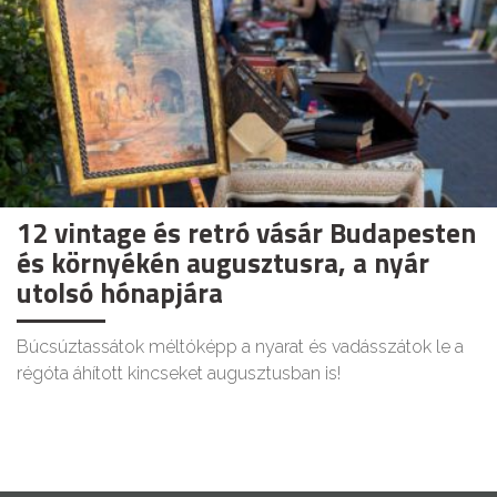
12 vintage és retró vásár Budapesten
és környékén augusztusra, a nyár
utolsó hónapjára
Búcsúztassátok méltóképp a nyarat és vadásszátok le a
régóta áhított kincseket augusztusban is!