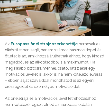
Az
Europass önéletrajz szerkesztője
nemcsak az
elkészítésben segít, hanem számos hasznos tippet és
ötletet is ad, amik hozzájárulhatnak ahhoz, hogy kihozd
magadból és az alkotásodból is a maximumot. Ha
még inkább biztosra mennél, csatolhatsz akár egy
motivációs levelet is, akkor is, ha nem kötelező elvárás
– ebben saját szavaiddal mondhatod el az egyéni
erősségeidet és személyes motivációidat.
Az önéletrajz és a motivációs levél létrehozásához
nem kötelező regisztrálnod az Europass oldalán,