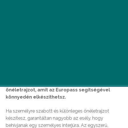
Mivel az önéletrajzod az első, amit látnak belőled
az új munkahelyen, fontos, hogy igényes és
professzionális legyen. Minden állás más, ezért
érdemes az adott pozícióhoz szabni az
önéletrajzot, amit az Europass segítségével
könnyedén elkészíthetsz.
Ha személyre szabott és különleges önéletrajzot
készítesz, garantáltan nagyobb az esély, hogy
behívjanak egy személyes interjúra. Az egyszerű,