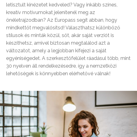
letisztult kinézetet kedveled? Vagy inkább színes,
kreatív motívumokat jelenítenél meg az
önéletrajzodban? Az Europass segít abban, hogy
mindkettőt megvalósítsd! Választhatsz különböző
stílusok és minták közül, sőt, akár saját verziót is
készíthetsz, amivel biztosan megtalálod azt a
változatot, amely a legjobban kifejezi a saját
egyéniségedet. A szerkesztőfelület ráadásul több, mint
30 nyelven áll rendelkezésedre, így a nemzetközi
lehetőségek is könnyebben elérhetővé válnak!