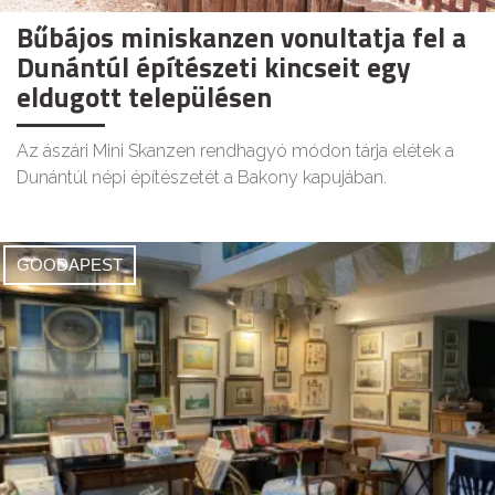
Bűbájos miniskanzen vonultatja fel a
Dunántúl építészeti kincseit egy
eldugott településen
Az ászári Mini Skanzen rendhagyó módon tárja elétek a
Dunántúl népi építészetét a Bakony kapujában.
GOODAPEST