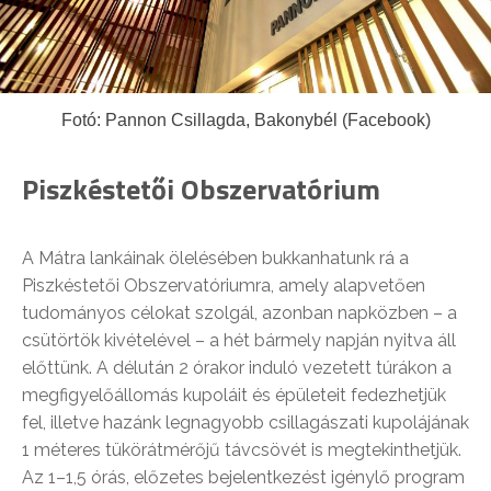
Fotó: Pannon Csillagda, Bakonybél (Facebook)
Piszkéstetői Obszervatórium
A Mátra lankáinak ölelésében bukkanhatunk rá a
Piszkéstetői Obszervatóriumra, amely alapvetően
tudományos célokat szolgál, azonban napközben – a
csütörtök kivételével – a hét bármely napján nyitva áll
előttünk. A délután 2 órakor induló vezetett túrákon a
megfigyelőállomás kupoláit és épületeit fedezhetjük
fel, illetve hazánk legnagyobb csillagászati kupolájának
1 méteres tükörátmérőjű távcsövét is megtekinthetjük.
Az 1–1,5 órás, előzetes bejelentkezést igénylő program