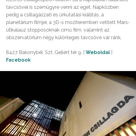
távcsővel is szemügyre venni az eget. Napközben
pedig a csillagászati és űrkutatási kiállítás, a
planetárium filmjei, a 3D-s moziteremben vetített Mars-
útikalauz stopposoknak című film, valamint az
obszervatórium négy különleges távcsöve vár ránk.
8427 Bakonybél, Szt. Gellért tér 9. |
Weboldal
|
Facebook