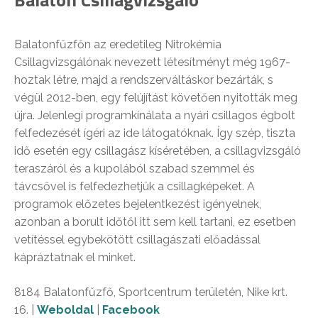
Balatonfűzfőn az eredetileg Nitrokémia
Csillagvizsgálónak nevezett létesítményt még 1967-
hoztak létre, majd a rendszerváltáskor bezárták, s
végül 2012-ben, egy felújítást követően nyitották meg
újra. Jelenlegi programkínálata a nyári csillagos égbolt
felfedezését ígéri az ide látogatóknak. Így szép, tiszta
idő esetén egy csillagász kíséretében, a csillagvizsgáló
teraszáról és a kupolából szabad szemmel és
távcsővel is felfedezhetjük a csillagképeket. A
programok előzetes bejelentkezést igényelnek,
azonban a borult időtől itt sem kell tartani, ez esetben
vetítéssel egybekötött csillagászati előadással
kápráztatnak el minket.
8184 Balatonfűzfő, Sportcentrum területén, Nike krt.
16. |
Weboldal
|
Facebook