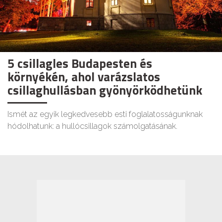
5 csillagles Budapesten és
környékén, ahol varázslatos
csillaghullásban gyönyörködhetünk
Ismét az egyik legkedvesebb esti foglalatosságunknak
hódolhatunk: a hullócsillagok számolgatásának.