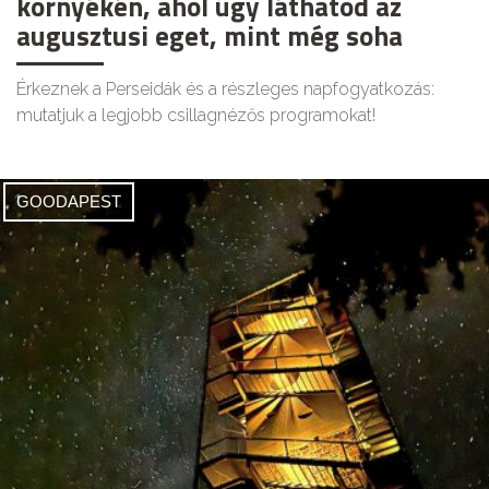
környékén, ahol úgy láthatod az
augusztusi eget, mint még soha
Érkeznek a Perseidák és a részleges napfogyatkozás:
mutatjuk a legjobb csillagnézős programokat!
GOODAPEST