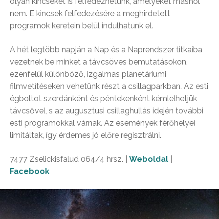
olyan kincseket is felfedezhetünk, amelyeket máshol
nem. E kincsek felfedezésére a meghirdetett
programok keretein belül indulhatunk el.
A hét legtöbb napján a Nap és a Naprendszer titkaiba
vezetnek be minket a távcsöves bemutatásokon,
ezenfelül különböző, izgalmas planetáriumi
filmvetítéseken vehetünk részt a csillagparkban. Az esti
égboltot szerdánként és péntekenként kémlelhetjük
távcsővel, s az augusztusi csillaghullás idején további
esti programokkal várnak. Az események férőhelyei
limitáltak, így érdemes jó előre regisztrálni.
7477 Zselickisfalud 064/4 hrsz. |
Weboldal
|
Facebook