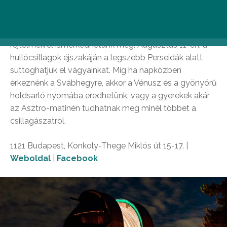
Az előre meghirdetett esti programokon pedig a
csillagképek sokaságával, a Hold, illetve a Tejút
rejtelmeivel ismerkedhetünk meg. Augusztus 11-én, a
hullócsillagok éjszakáján a legszebb Perseidák alatt
suttoghatjuk el vágyainkat. Míg ha napközben
érkeznénk a Svábhegyre, akkor a Vénusz és a gyönyörű
holdsarló nyomába eredhetünk, vagy a gyerekek akár
az Asztro-matinén tudhatnak meg minél többet a
csillagászatról.
1121 Budapest, Konkoly-Thege Miklós út 15-17. |
Weboldal
|
Facebook