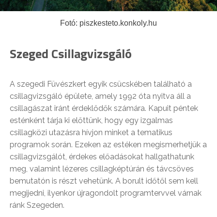
Fotó: piszkesteto.konkoly.hu
Szeged Csillagvizsgáló
A szegedi Füvészkert egyik csücskében található a
csillagvizsgáló épülete, amely 1992 óta nyitva áll a
csillagászat iránt érdeklődők számára. Kapuit péntek
esténként tárja ki előttünk, hogy egy izgalmas
csillagközi utazásra hívjon minket a tematikus
programok során. Ezeken az estéken megismerhetjük a
csillagvizsgálót, érdekes előadásokat hallgathatunk
meg, valamint lézeres csillagképtúrán és távcsöves
bemutatón is részt vehetünk. A borult időtől sem kell
megijedni, ilyenkor újragondolt programtervvel várnak
ránk Szegeden.