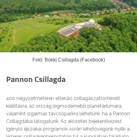
Fotó: Bükki Csillagda (Facebook)
Pannon Csillagda
400 négyzetméteren elterülő csillagászattörténeti
kiállításra, az ország legmodernebb planetáriumára,
valamint izgalmas távcsőparkra lelhetünk, ha a Pannon
Csillagdába látogatunk. Az előzetes bejelentkezést
igénylő éjszakai programok során lehetőségünk nyílik a
lézeres csillagképbemutatón túl a kupolában található