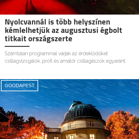
Nyolcvannál is több helyszínen
kémlelhetjük az augusztusi égbolt
titkait országszerte
Számtalan programmal várják az érdeklődőket
csillagvizsgálók, profi és amatőr csillagászok egyaránt.
GOODAPEST