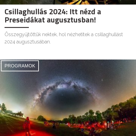
Csillaghullás 2024: Itt nézd a
Preseidákat augusztusban!
Összegyűjtöttük nektek, hol nézhetitek a csillaghullást
2024 augusztusában.
PROGRAMOK