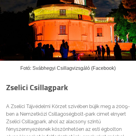
Fotó: Svábhegyi Csillagvizsgáló (Facebook)
Zselici Csillagpark
A Zselici Tájvédelmi Körzet szívében bújik meg a 2009-
ben a Nemzetközi Csillagoségbolt-park címet elnyert
Zselici Csillagpark, ahol az alacsony szintű
fényszennyezésnek köszönhetően az esti égbolton