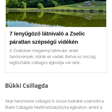
7 lenyűgöző látnivaló a Zselic
páratlan szépségű vidékén
A Zselicben megannyi látnivaló: erdei
tanösvények, vidrák és vadak, illetve az ország
legtisztább csillagos égboltja vár ránk.
Bükki Csillagda
Akár háromezer csillagot is össze tudnánk számolni a
Bükki Csillagda feletti kristálytiszta égbolton, amint a