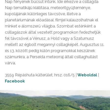
Nap fényének búcsút intünk. Ide érkezve a csillagda
Nap tematikájú kiállítása, meteoritgyűjteménye,
kupolájának különleges távcsöve, illetve a
planetáriumának előadásai, filmjei kalauzolhatnak el
minket e álomszerű világba. Szombat esténként a
csillagászok által vezetett programokon fedezhetjük
fel távcsővel a Vénusz, a Hold vagy a Szaturnusz
mellett az égbolt megannyi csillagképét. Augusztus 11.
és 13. között pedig külön programokkal készülnek
számunkra, a Perseida meteorraj általi csillaghullást
várva.
3559 Répáshuta külterület, hrsz. 016/5 |
Weboldal
|
Facebook