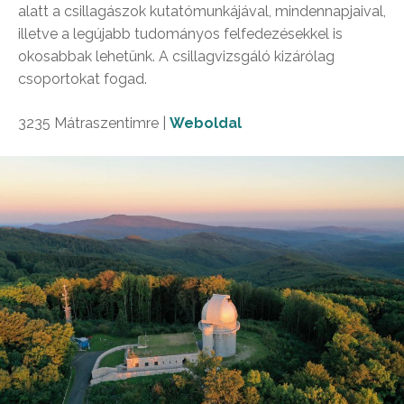
alatt a csillagászok kutatómunkájával, mindennapjaival,
illetve a legújabb tudományos felfedezésekkel is
okosabbak lehetünk. A csillagvizsgáló kizárólag
csoportokat fogad.
3235 Mátraszentimre |
Weboldal