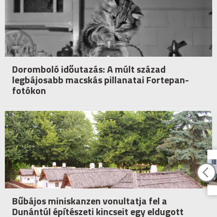
Doromboló időutazás: A múlt század
legbájosabb macskás pillanatai Fortepan-
fotókon
Bűbájos miniskanzen vonultatja fel a
Dunántúl építészeti kincseit egy eldugott