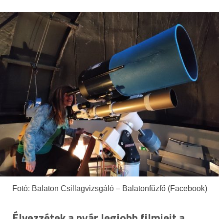
Fotó: Balaton Csillagvizsgáló – Balatonfűzfő (Facebook)
Élvezzétek a nyár legjobb filmjeit a