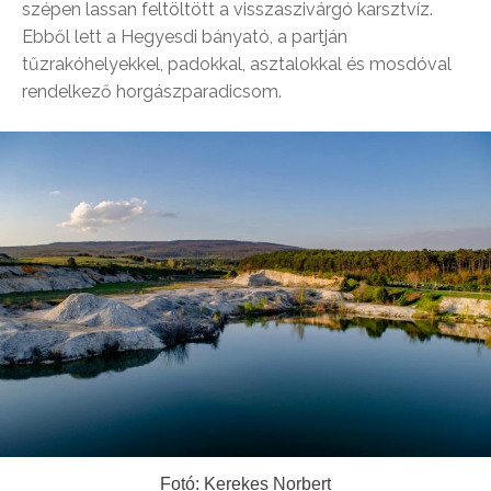
szépen lassan feltöltött a visszaszivárgó karsztvíz.
Ebből lett a Hegyesdi bányató, a partján
tűzrakóhelyekkel, padokkal, asztalokkal és mosdóval
rendelkező horgászparadicsom.
Fotó: Kerekes Norbert