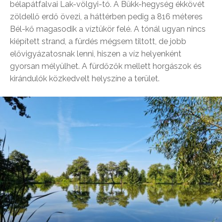
bélapátfalvai Lak-völgyi-tó. A Bükk-hegység ékkövét
zöldellő erdő övezi, a háttérben pedig a 816 méteres
Bél-kő magasodik a víztükör felé. A tónál ugyan nincs
kiépített strand, a fürdés mégsem tiltott, de jobb
elővigyázatosnak lenni, hiszen a víz helyenként
gyorsan mélyülhet. A fürdőzők mellett horgászok és
kirándulók közkedvelt helyszíne a terület.