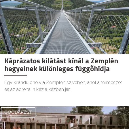
Káprázatos kilátást kínál a Zemplén
hegyeinek különleges függőhídja
Egy kirándulóhely a Zemplén szívében, ahol a természet
és az adrenalin kéz a kézben jár.
GOODAPEST