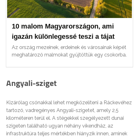
10 malom Magyarországon, ami
igazán különlegessé teszi a tájat
Az ország mezeinek, erdeinek és városainak képét
meghatározó malmokat gyűjtöttük egy csokorba.
Angyali-sziget
Kizárólag csónakkal lehet megközelíteni a Ráckevéhez
tartozó, vadregényes Angyali-szigetet, amely 2,5
kilométeren terül el. A stégekkel szegélyezett dunai
szigeten található ugyan néhány víkendház, az
infrastruktúra teljes mértékben hiányzik innen, aminek