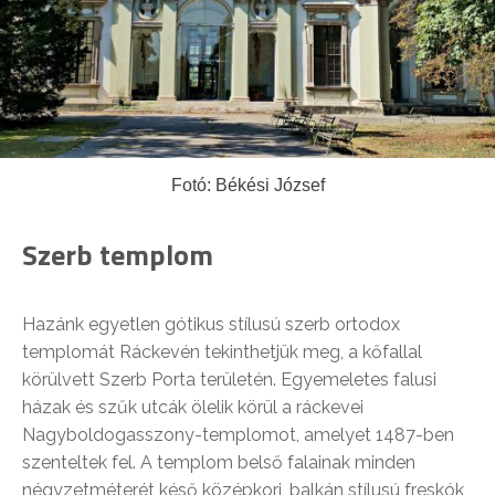
Fotó: Békési József
Szerb templom
Hazánk egyetlen gótikus stílusú szerb ortodox
templomát Ráckevén tekinthetjük meg, a kőfallal
körülvett Szerb Porta területén. Egyemeletes falusi
házak és szűk utcák ölelik körül a ráckevei
Nagyboldogasszony-templomot, amelyet 1487-ben
szenteltek fel. A templom belső falainak minden
négyzetméterét késő középkori, balkán stílusú freskók