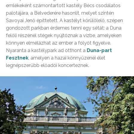
emlékeként számontartott kastély Bécs csodálatos
palotájára, a Belvederére hasonlít, melyet szintén
Savoyai Jenő építtetett. A kastélyt körülölelő, szépen
gondozott parkban érdemes tenni egy sétát: a Duna
felőli részénél stégek nyújtóznak a vízbe, amelyeken
könnyen elmélázhat az ember a folyót figyelve.
Nyaranta a kastélypark ad otthont a
Duna-part
Fesztnek
, amelyen a hazai könnyűzenei élet
legnépszerűbb előadói koncerteznek.