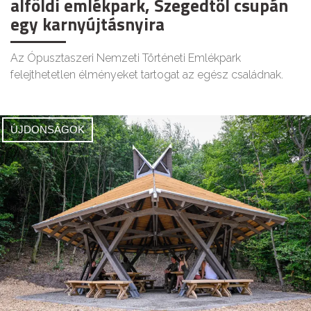
alföldi emlékpark, Szegedtől csupán
egy karnyújtásnyira
Az Ópusztaszeri Nemzeti Történeti Emlékpark
felejthetetlen élményeket tartogat az egész családnak.
ÚJDONSÁGOK