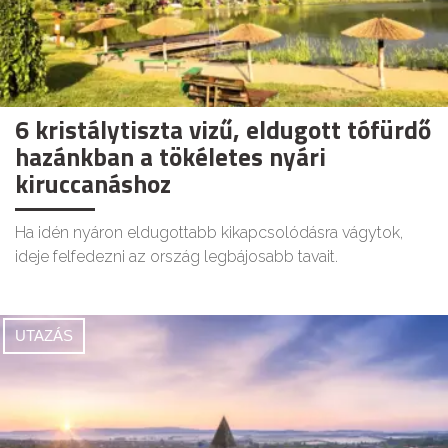
6 kristálytiszta vizű, eldugott tófürdő
hazánkban a tökéletes nyári
kiruccanáshoz
Ha idén nyáron eldugottabb kikapcsolódásra vágytok,
ideje felfedezni az ország legbájosabb tavait.
UTAZÁS