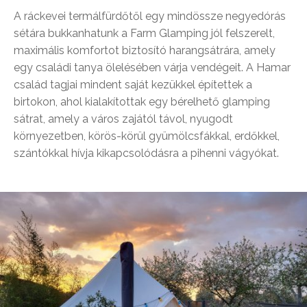
A ráckevei termálfürdőtől egy mindössze negyedórás
sétára bukkanhatunk a Farm Glamping jól felszerelt,
maximális komfortot biztosító harangsátrára, amely
egy családi tanya ölelésében várja vendégeit. A Hamar
család tagjai mindent saját kezükkel építettek a
birtokon, ahol kialakítottak egy bérelhető glamping
sátrat, amely a város zajától távol, nyugodt
környezetben, körös-körül gyümölcsfákkal, erdőkkel,
szántókkal hívja kikapcsolódásra a pihenni vágyókat.