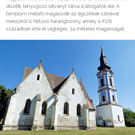
díszítik, lenyűgöző látványt tárva a látogatók elé. A
templom mellett magasodik az égszínkék színével
messziről is feltűnő harangtorony, amely a XVIII.
században érte el végleges, 34 méteres magasságát.