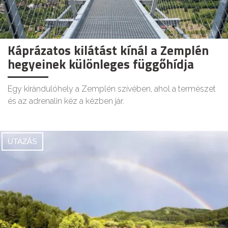
Káprázatos kilátást kínál a Zemplén
hegyeinek különleges függőhídja
Egy kirándulóhely a Zemplén szívében, ahol a természet
és az adrenalin kéz a kézben jár.
UTAZÁS