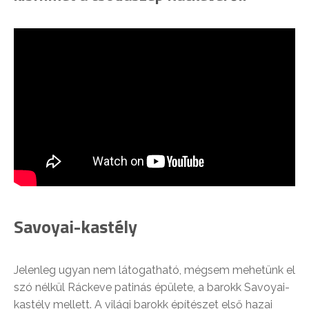
Savoyai-kastély
Jelenleg ugyan nem látogatható, mégsem mehetünk el
szó nélkül Ráckeve patinás épülete, a barokk Savoyai-
kastély mellett. A világi barokk építészet első hazai