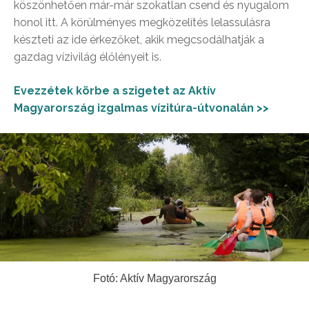
köszönhetően már-már szokatlan csend és nyugalom
honol itt. A körülményes megközelítés lelassulásra
készteti az ide érkezőket, akik megcsodálhatják a
gazdag vízivilág élőlényeit is.
Evezzétek körbe a szigetet az Aktív
Magyarország izgalmas vízitúra-útvonalán >>
Fotó: Aktív Magyarország