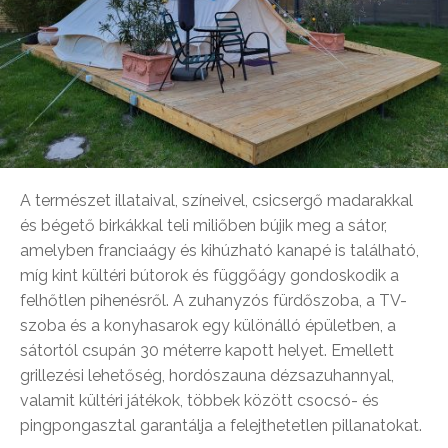
A természet illataival, színeivel, csicsergő madarakkal
és bégető birkákkal teli miliőben bújik meg a sátor,
amelyben franciaágy és kihúzható kanapé is található,
míg kint kültéri bútorok és függőágy gondoskodik a
felhőtlen pihenésről. A zuhanyzós fürdőszoba, a TV-
szoba és a konyhasarok egy különálló épületben, a
sátortól csupán 30 méterre kapott helyet. Emellett
grillezési lehetőség, hordószauna dézsazuhannyal,
valamit kültéri játékok, többek között csocsó- és
pingpongasztal garantálja a felejthetetlen pillanatokat.