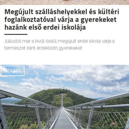
Megújult szálláshelyekkel és kültéri
foglalkoztatóval várja a gyerekeket
hazánk első erdei iskolája
Júliustól már a kívül-belül megújult erdei iskola várja a
természet iránt érdeklődő gyerekeket.
UTAZÁS