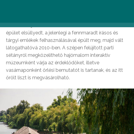
Remek családi programnak ígérkezik a ráckevei
vízimalom meglátogatása, amely az egyetlen, ma is
működő hajómalom hazánkban. Az eredeti úszó
épület elsüllyedt, a jelenlegi a fennmaradt írásos és
tárgyi emlékek felhasználásával épült meg, majd vált
látogathatóvá 2010-ben. A szépen felújított parti
sétányról megközelíthető hajómalom interaktív
múzeumként várja az érdeklődőket, illetve
vasárnaponként őrlési bemutatót is tartanak, és az itt
őrölt liszt is megvásárolható.