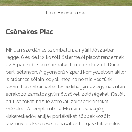
Fotó: Békési József
Csónakos Piac
Minden szerdán és szombaton, a nyári időszakban
reggel 6 és déli 12 között őstermelői piacot rendeznek
az Árpád híd és a református templom közötti Duna-
parti sétányon. A gyönyörű vízparti környezetben akkor
is érdemes sétálni egyet, még ha nem is veszünk
semmit, azonban vétek lenne kihagyni az egymás után
sorakozó zamatos gyümölcsöket, zöldségeket, füstölt
árut, sajtokat, házi lekvárokat, zöldségkrémeket,
mézeket. A templomtól a Molnár utca végéig
kiskereskedők árulják portékáikat, többek között
kézműves ékszereket, ruhákat és horgászfelszerelést.