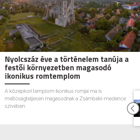
Nyolcszáz éve a történelem tanúja a
festői környezetben magasodó
ikonikus romtemplom
A középkori templom ikonikus romjai ma is
méltóságteljesen magasodnak a Zsámbéki-medence
szívében.