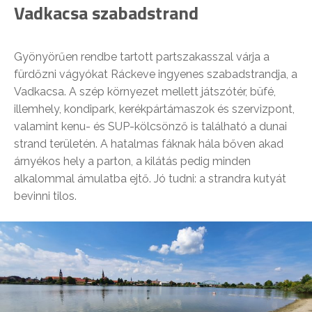
Vadkacsa szabadstrand
Gyönyörűen rendbe tartott partszakasszal várja a
fürdőzni vágyókat Ráckeve ingyenes szabadstrandja, a
Vadkacsa. A szép környezet mellett játszótér, büfé,
illemhely, kondipark, kerékpártámaszok és szervizpont,
valamint kenu- és SUP-kölcsönző is található a dunai
strand területén. A hatalmas fáknak hála bőven akad
árnyékos hely a parton, a kilátás pedig minden
alkalommal ámulatba ejtő. Jó tudni: a strandra kutyát
bevinni tilos.