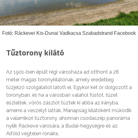
Fotó: Ráckevei Kis-Dunai Vadkacsa Szabadstrand Facebook
Tűztorony kilátó
Az 1901-ben épült régi városháza ad otthont a 28
méter magas toronykilátónak, amely eredetileg
tűzjelző szolgálatot látott el. Egykor két őr dolgozott a
toronyban, és ha a városban valahol füstöt, tüzet
észleltek, vörös zászlót tűztek ki abba az irányba,
amerre a veszélyt látták. Manapság kilátóként működik
a valamikori tűztorony, ahonnan csodaszép panoráma
nyílik Ráckeve városára, a Budai-hegységre és az
Alföld végtelen rónáira.