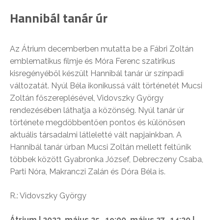
Hannibál tanár úr
Az Átrium decemberben mutatta be a Fábri Zoltán
emblematikus filmje és Móra Ferenc szatirikus
kisregényéből készült Hannibál tanár úr színpadi
változatát. Nyúl Béla ikonikussá vált történetét Mucsi
Zoltán főszereplésével, Vidovszky György
rendezésében láthatja a közönség. Nyúl tanár úr
története megdöbbentően pontos és különösen
aktuális társadalmi látleletté vált napjainkban. A
Hannibál tanár úrban Mucsi Zoltán mellett feltűnik
többek között Gyabronka József, Debreczeny Csaba,
Parti Nóra, Makranczi Zalán és Dóra Béla is.
R.: Vidovszky György
Átrium | 2023. május 25., 19:00, május 27., 14:30 |