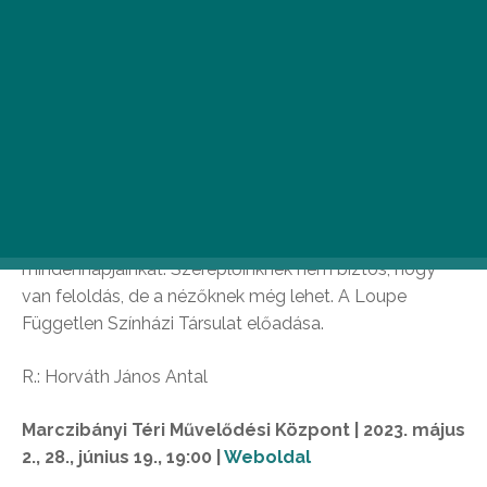
Árvák
Danny és Helen ünnepi vacsorára készülődnek, amikor
belép Helen öccse, Liam, csurom véresen. Dennis Kelly
kamaradrámája egy lebilincselő krimi történetén
keresztül mesél az előítéletekről, a gyűlöletkeltésről, a
társadalmi rétegek szétszakadásáról, a társadalomban
pattanásig feszülő félelemről és bizonytalanságról,
vagyis arról, ami a legjobban meghatározza a
mindennapjainkat. Szereplőinknek nem biztos, hogy
van feloldás, de a nézőknek még lehet. A Loupe
Független Színházi Társulat előadása.
R.: Horváth János Antal
Marczibányi Téri Művelődési Központ | 2023. május
2., 28., június 19., 19:00 |
Weboldal