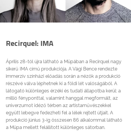
Recirquel: IMA
Április 28-tól újra látható a Müpában a Recirquel nagy
sikerű IMA című produkciója. A Vági Bence rendezte
immerzív színházi előadás során a nézők a produkció
részévé válva léphetnek ki a földi lét valóságából. A
látogató különleges érzéki és tudati állapotba kerül: a
millió fényponttal, valamint hanggal megformált, az
univerzumot idéző térben az artistaművészekkel
együtt lebegve fedezheti fel a lélek rejtett útjait. A
produkció június 3-ig összesen 86 alkalommal látható
a Müpa mellett felállított különleges sátorban.