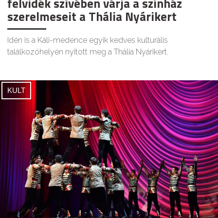
felvidék szívében várja a színház
szerelmeseit a Thália Nyárikert
Idén is a Káli-medence egyik kedves kulturális
találkozóhelyén nyitott meg a Thália Nyárikert.
KULT