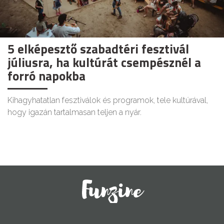
5 elképesztő szabadtéri fesztivál
júliusra, ha kultúrát csempésznél a
forró napokba
Kihagyhatatlan fesztiválok és programok, tele kultúrával,
hogy igazán tartalmasan teljen a nyár.