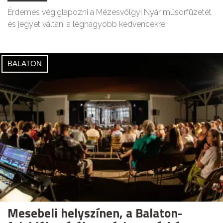
Érdemes végiglapozni a Mézesvölgyi Nyár műsorfüzetét
és jegyet váltani a legnagyobb kedvencekre.
BALATON
Mesebeli helyszínen, a Balaton-