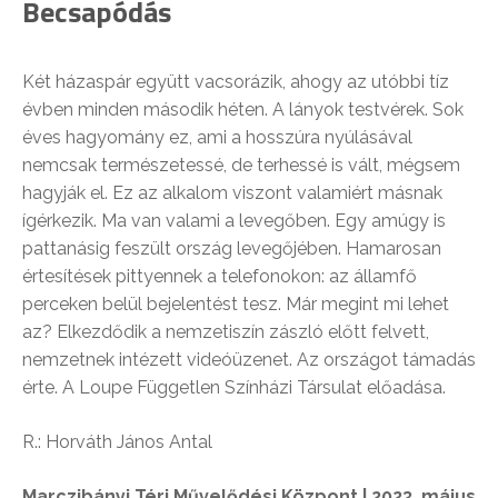
Becsapódás
Két házaspár együtt vacsorázik, ahogy az utóbbi tíz
évben minden második héten. A lányok testvérek. Sok
éves hagyomány ez, ami a hosszúra nyúlásával
nemcsak természetessé, de terhessé is vált, mégsem
hagyják el. Ez az alkalom viszont valamiért másnak
ígérkezik. Ma van valami a levegőben. Egy amúgy is
pattanásig feszült ország levegőjében. Hamarosan
értesítések pittyennek a telefonokon: az államfő
perceken belül bejelentést tesz. Már megint mi lehet
az? Elkezdődik a nemzetiszín zászló előtt felvett,
nemzetnek intézett videóüzenet. Az országot támadás
érte. A Loupe Független Színházi Társulat előadása.
R.: Horváth János Antal
Marczibányi Téri Művelődési Központ | 2023. május