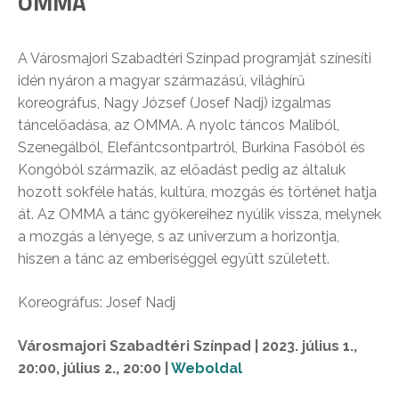
OMMA
A Városmajori Szabadtéri Színpad programját színesíti
idén nyáron a magyar származású, világhírű
koreográfus, Nagy József (Josef Nadj) izgalmas
táncelőadása, az OMMA. A nyolc táncos Maliból,
Szenegálból, Elefántcsontpartról, Burkina Fasóból és
Kongóból származik, az előadást pedig az általuk
hozott sokféle hatás, kultúra, mozgás és történet hatja
át. Az OMMA a tánc gyökereihez nyúlik vissza, melynek
a mozgás a lényege, s az univerzum a horizontja,
hiszen a tánc az emberiséggel együtt született.
Koreográfus: Josef Nadj
Városmajori Szabadtéri Színpad | 2023. július 1.,
20:00, július 2., 20:00 |
Weboldal