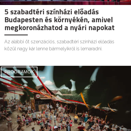
5 szabadtéri színházi előadás
Budapesten és környékén, amivel
megkoronázhatod a nyári napokat
Az alábbi öt szenzációs, szabadtéri színházi előadás
közül nagy kár lenne bármelyikről is lemaradni.
PROGRAMOK