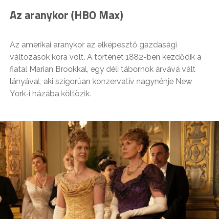
Az aranykor (HBO Max)
Az amerikai aranykor az elképesztő gazdasági
változások kora volt. A történet 1882-ben kezdődik a
fiatal Marian Brookkal, egy déli tábornok árvává vált
lányával, aki szigorúan konzervatív nagynénje New
York-i házába költözik.