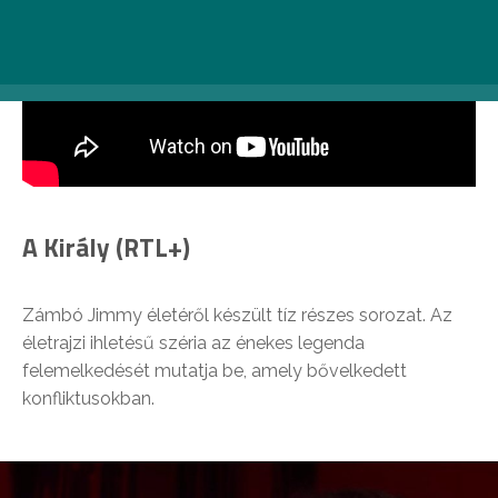
A Király (RTL+)
Zámbó Jimmy életéről készült tíz részes sorozat. Az
életrajzi ihletésű széria az énekes legenda
felemelkedését mutatja be, amely bővelkedett
konfliktusokban.