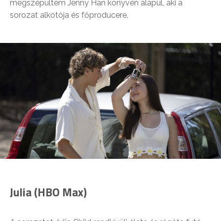
megszépültem Jenny Han könyvén alapul, aki a
sorozat alkotója és főproducere.
Julia (HBO Max)