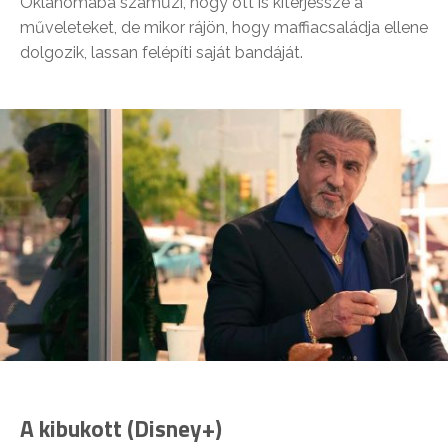
Oklahomába száműzi, hogy ott is kiterjessze a
műveleteket, de mikor rájön, hogy maffiacsaládja ellene
dolgozik, lassan felépíti saját bandáját.
A kibukott (Disney+)