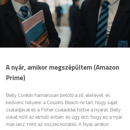
A nyár, amikor megszépültem (Amazon
Prime)
Belly Conklin hamarosan betölti a 16. életévét, és
kedvenc helyére, a Cousins Beach-re tart, hogy saját
családjával és a Fisher családdal töltse a nyarat. Belly
sokat nőtt az elmúlt évben, és úgy érzi, hogy ez a nyár
más lesz, mint az összes korábbi. A Nyár, amikor