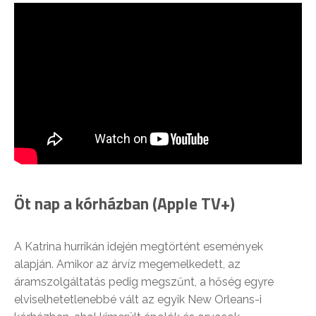
Öt nap a kórházban (Apple TV+)
A Katrina hurrikán idején megtörtént események
alapján. Amikor az árvíz megemelkedett, az
áramszolgáltatás pedig megszűnt, a hőség egyre
elviselhetetlenebbé vált az egyik New Orleans-i