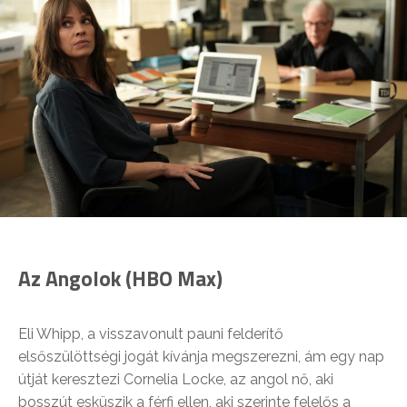
Az Angolok (HBO Max)
Eli Whipp, a visszavonult pauni felderítő
elsőszülöttségi jogát kívánja megszerezni, ám egy nap
útját keresztezi Cornelia Locke, az angol nő, aki
bosszút esküszik a férfi ellen, aki szerinte felelős a