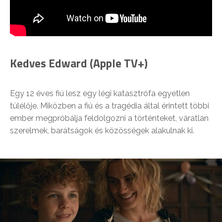
Kedves Edward (Apple TV+)
Egy 12 éves fiú lesz egy légi katasztrófa egyetlen
túlélője. Miközben a fiú és a tragédia által érintett többi
ember megpróbálja feldolgozni a történteket, váratlan
szerelmek, barátságok és közösségek alakulnak ki.