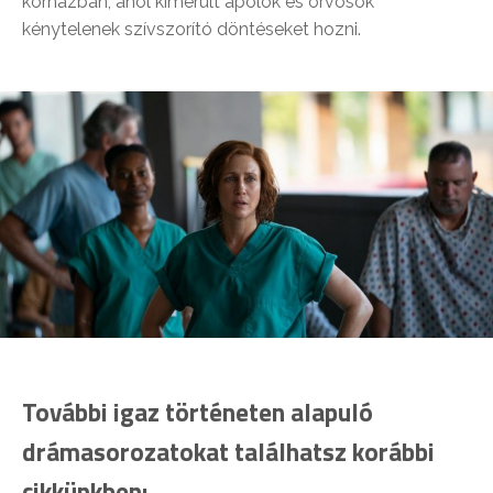
kórházban, ahol kimerült ápolók és orvosok
kénytelenek szívszorító döntéseket hozni.
További igaz történeten alapuló
drámasorozatokat találhatsz korábbi
cikkünkben: