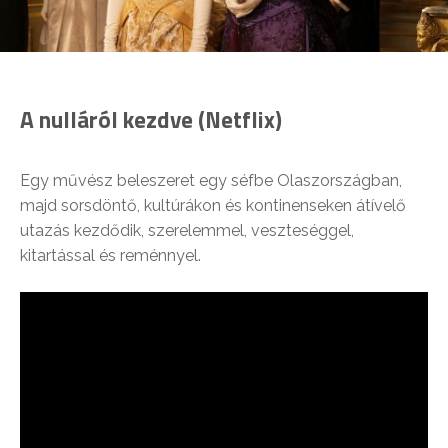
A nulláról kezdve (Netflix)
Egy művész beleszeret egy séfbe Olaszországban,
majd sorsdöntő, kultúrákon és kontinenseken átívelő
utazás kezdődik, szerelemmel, veszteséggel,
kitartással és reménnyel.