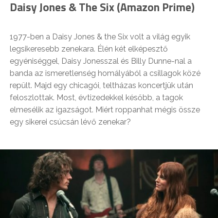
Daisy Jones & The Six (Amazon Prime)
1977-ben a Daisy Jones & the Six volt a világ egyik
legsikeresebb zenekara. Élén két elképesztő
egyéniséggel, Daisy Jonesszal és Billy Dunne-nal a
banda az ismeretlenség homályából a csillagok közé
repült. Majd egy chicagói, teltházas koncertjük után
feloszlottak. Most, évtizedekkel később, a tagok
elmesélik az igazságot. Miért roppanhat mégis össze
egy sikerei csúcsán lévő zenekar?