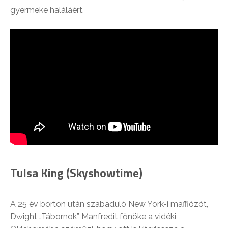
gyermeke haláláért.
Tulsa King (Skyshowtime)
A 25 év börtön után szabaduló New York-i maffiózót,
Dwight „Tábornok” Manfredit főnöke a vidéki