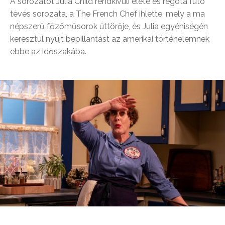
A sorozatot Julia Child rendkívüli élete és régóta futó
tévés sorozata, a The French Chef ihlette, mely a ma
népszerű főzőműsorok úttörője, és Julia egyéniségén
keresztül nyújt bepillantást az amerikai történelemnek
ebbe az időszakába.