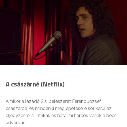
A császárné (Netflix)
Amikor a lázadó Sisi beleszeret Ferenc József
császárba, és mindenki meglepetésére sor kerül az
eljegyzésre is, intrikák és hatalmi harcok várják a bécsi
udvarban.