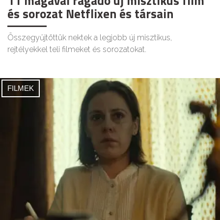
11 magával ragadó új misztikus film
és sorozat Netflixen és társain
Összegyűjtöttük nektek a legjobb új misztikus,
rejtélyekkel teli filmeket és sorozatokat.
FILMEK