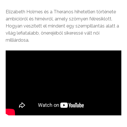
Elizabeth Holmes és a Theranos hihetetlen története
ambícióról és hírnévről, amely szörnyen félresiklott.
Hogyan veszített el mindent egy szempillantás alatt a
világ lefiatalabb, önerejéből sikeressé vált női
milliárdosa.