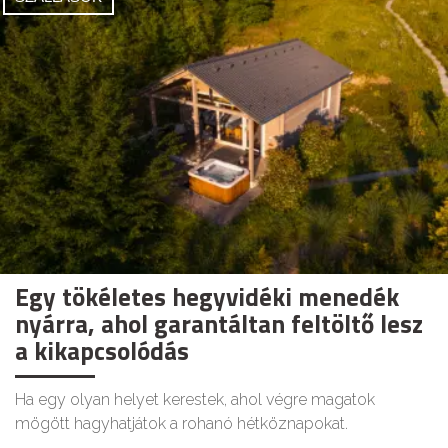
Egy tökéletes hegyvidéki menedék
nyárra, ahol garantáltan feltöltő lesz
a kikapcsolódás
Ha egy olyan helyet kerestek, ahol végre magatok
mögött hagyhatjátok a rohanó hétköznapokat.