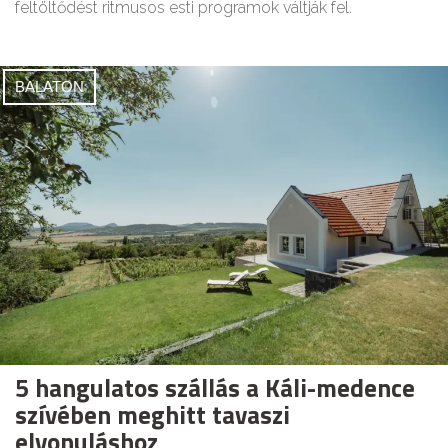
feltöltődést ritmusos esti programok váltják fel.
BALATON
5 hangulatos szállás a Káli-medence
szívében meghitt tavaszi
elvonuláshoz