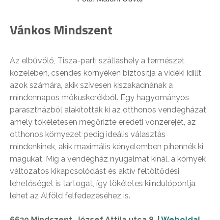
Vánkos Mindszent
Az elbűvölő, Tisza-parti szálláshely a természet
közelében, csendes környéken biztosítja a vidéki idillt
azok számára, akik szívesen kiszakadnának a
mindennapos mókuskerékből. Egy hagyományos
parasztházból alakították ki az otthonos vendégházat,
amely tökéletesen megőrizte eredeti vonzerejét, az
otthonos környezet pedig ideális választás
mindenkinek, akik maximális kényelemben pihennék ki
magukat. Míg a vendégház nyugalmat kínál, a környék
változatos kikapcsolódást és aktív feltöltődési
lehetőséget is tartogat, így tökéletes kiindulópontja
lehet az Alföld felfedezéséhez is.
6630 Mindszent, József Attila utca 8. |
Weboldal