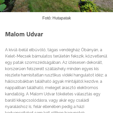
Fotó: Hutapatak
Malom Udvar
A kívül-belül elbűvölő, tágas vendégház Óbányán, a
Kelet-Mecsek bámulatos területén fekszik, közvetlenül
egy patak szomszédságában. Az ízlésesen dekorált,
korszerűen felszerelt szálláshely minden egyes kis
részlete hamisítatlan rusztikus vidéki hangulatot idéz: a
hálószobákban található ágyak mintájától kezdve, a
nappaliban található, meleget árasztó elektromos
kandallóig. A Malom Udvar tökéletes választás egy
baráti kikapcsolódásra, vagy akár egy családi
nyaraláshoz is, felár ellenében pedig a házi
kedvenceiteket sem kell otthon hagynotok.