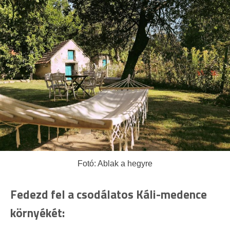
Fotó: Ablak a hegyre
Fedezd fel a csodálatos Káli-medence
környékét: