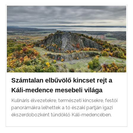
Számtalan elbűvölő kincset rejt a
Káli-medence mesebeli világa
Kulináris élvezetekre, természeti kincsekre, festői
panorámákra lelhettek a tó északi partján igazi
ékszerdobozként tündöklő Káli-medencében.