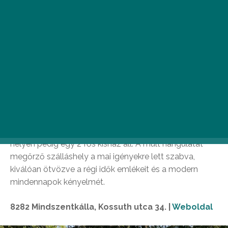
A hangulatos szállás a csodálatos Káli-medence
szívében, Mindszentkállán várja azokat, akik festői
környezetben szeretnének elmenekülni a város zajától.
A régi ház rengeteg izgalmas melléképülettel és egy
diófákkal teli hatalmas kerttel rendelkezik, ezzel
garantálva a maximális kikapcsolódást. A stílusosan
berendezett vendégházban található a 2 személyes
lakrész és 4 személyes apartman, a korábbi istálló egy
családi apartmanná lett átalakítva, a régi műhely
helyén pedig egy 2 fős kisház áll. A múlt hangulatát
megőrző szálláshely a mai igényekre lett szabva,
kiválóan ötvözve a régi idők emlékeit és a modern
mindennapok kényelmét.
8282 Mindszentkálla, Kossuth utca 34. |
Weboldal