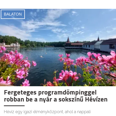
BALATON
Fergeteges programdömpinggel
robban be a nyár a sokszínű Hévízen
Hévíz egy igazi élményközpont, ahol a nappali