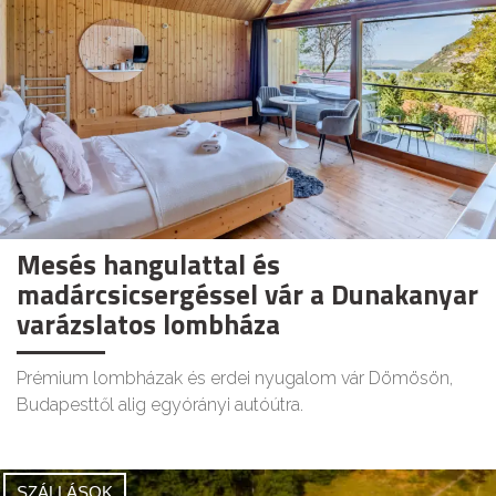
Mesés hangulattal és
madárcsicsergéssel vár a Dunakanyar
varázslatos lombháza
Prémium lombházak és erdei nyugalom vár Dömösön,
Budapesttől alig egyórányi autóútra.
SZÁLLÁSOK