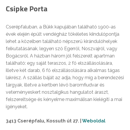
Csipke Porta
Cserépfaluban, a Bükk kapujában található 1900-as
évek elején épült vendégház tökéletes kiindulópontja
lehet a közelben található népszerű kirándulóhelyek
felkutatásának, legyen szó Egerről, Noszvajról, vagy
Bogácsról. A házban három jól felszerelt apartman
található: egy saját teraszos, 2 fő elszállásolására,
illetve két darab, 6 fő elszállásolására alkalmas tágas
lakrész. A szállás báját az adja, hogy míg a berendezési
tárgyak, illetve a kertben lévő baromfiudvar és
veteményeskert nosztalgikus hangulatot áraszt,
felszereltsége és kényelme maximálisan kielégíti a mai
igényeket.
3413 Cserépfalu, Kossuth út 27. |
Weboldal