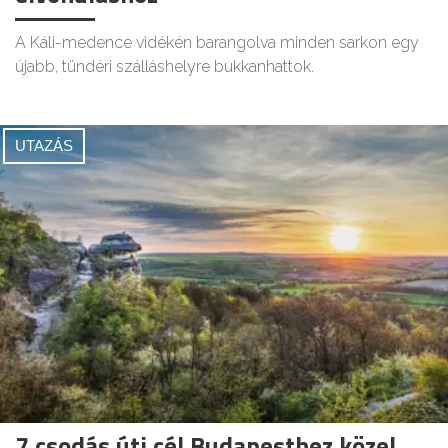
A Káli-medence vidékén barangolva minden sarkon egy
újabb, tündéri szálláshelyre bukkanhattok.
UTAZÁS
7 csodás úti cél Budapesthez közel,