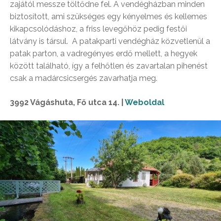
zajától messze töltődne fel. A vendégházban minden
biztosított, ami szükséges egy kényelmes és kellemes
kikapcsolódáshoz, a friss levegőhöz pedig festői
látvány is társul. A patakparti vendégház közvetlenül a
patak parton, a vadregényes erdő mellett, a hegyek
között található, így a felhőtlen és zavartalan pihenést
csak a madárcsicsergés zavarhatja meg.
3992 Vágáshuta, Fő utca 14. |
Weboldal