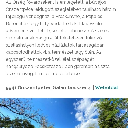
Az Őrség fővárosaként is emlegetett, a bűbájos
Őriszentpéter eldugott szegletében található három
tájjellegű vendégház, a Préskunyhó, a Pajta és
Boronaház, egy helyi védett értéket képviselő
udvarban nyújt lehetőséget a pihenésre. A szerek
birodalmának hangulatát tökéletesen tükröző
szálláshelyen kedves háziállatok társaságában
kapcsolódhattok ki, a természet lágy ölén. Az
egyszerű, természetközeli élet szépségét
hangsúlyozó Fecskefészek-ben garantált a tiszta
levegő, nyugalom, csend és a béke.
9941 Őriszentpéter, Galambosszer 4. |
Weboldal