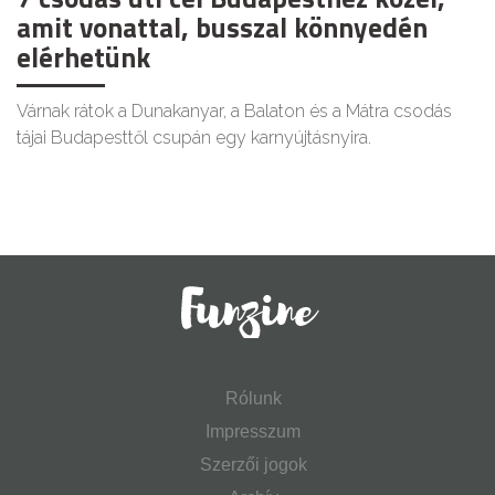
amit vonattal, busszal könnyedén
elérhetünk
Várnak rátok a Dunakanyar, a Balaton és a Mátra csodás
tájai Budapesttől csupán egy karnyújtásnyira.
Rólunk
Impresszum
Szerzői jogok