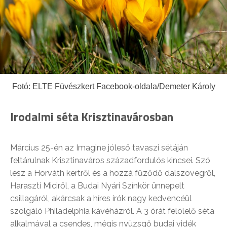
Fotó: ELTE Füvészkert Facebook-oldala/Demeter Károly
Irodalmi séta Krisztinavárosban
Március 25-én az Imagine jóleső tavaszi sétáján
feltárulnak Krisztinaváros századfordulós kincsei. Szó
lesz a Horváth kertről és a hozzá fűződő dalszövegről,
Haraszti Miciről, a Budai Nyári Színkör ünnepelt
csillagáról, akárcsak a híres írók nagy kedvencéül
szolgáló Philadelphia kávéházról. A 3 órát felölelő séta
alkalmával a csendes, mégis nyüzsgő budai vidék