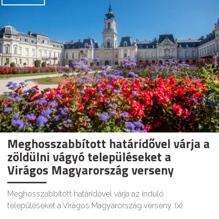
Meghosszabbított határidővel várja a
zöldülni vágyó településeket a
Virágos Magyarország verseny
Meghosszabbított határidővel várja az induló
településeket a Virágos Magyarország verseny. (x)