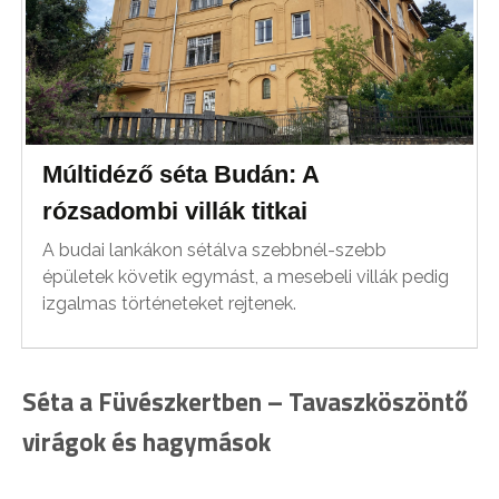
Múltidéző séta Budán: A
rózsadombi villák titkai
A budai lankákon sétálva szebbnél-szebb
épületek követik egymást, a mesebeli villák pedig
izgalmas történeteket rejtenek.
Séta a Füvészkertben – Tavaszköszöntő
virágok és hagymások