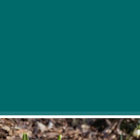
Március 4-én és 5-én is hamisítatlan tavaszköszöntő
sétára invitál a Soroksári Botanikus Kert. A természet
ébredése egyben kitűnő apropó arra, hogy a múlt
elfeledett emlékei is felszínre kerüljenek. Az avar alól
előtörő tavasz első hírnökeit egy helyen csodálhatjuk
meg a botanikus kert pompás
növénygyűjteményében. De a séta alkalmával felfedi
titkait és történeteit a Csonthalom dombnak nevezett
különleges terület és a sváb kertészek ránk hagyott
emlékei is.
A séta időpontjai:
március 4., 5. |
Tovább a
sétára>>>