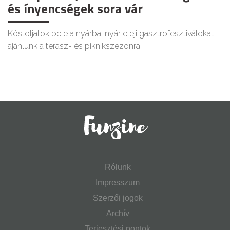
és ínyencségek sora vár
Kóstoljatok bele a nyárba: nyár eleji gasztrofesztiválokat
ajánlunk a terasz- és piknikszezonra.
Rólunk
Impresszum
Szerzői jogok
Archív
Terjesztési pontok