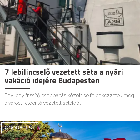
7 lebilincselő vezetett séta a nyári
vakáció idejére Budapesten
Egy-egy frissítő csobbanás között se feledkezzetek meg
a várost felderítő vezetett sétákról.
GOODAPEST