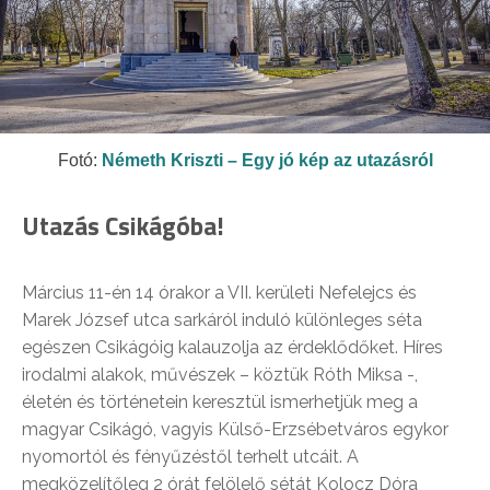
Fotó:
Németh Kriszti – Egy jó kép az utazásról
Utazás Csikágóba!
Március 11-én 14 órakor a VII. kerületi Nefelejcs és
Marek József utca sarkáról induló különleges séta
egészen Csikágóig kalauzolja az érdeklődőket. Híres
irodalmi alakok, művészek – köztük Róth Miksa -,
életén és történetein keresztül ismerhetjük meg a
magyar Csikágó, vagyis Külső-Erzsébetváros egykor
nyomortól és fényűzéstől terhelt utcáit. A
megközelítőleg 2 órát felölelő sétát Kolocz Dóra