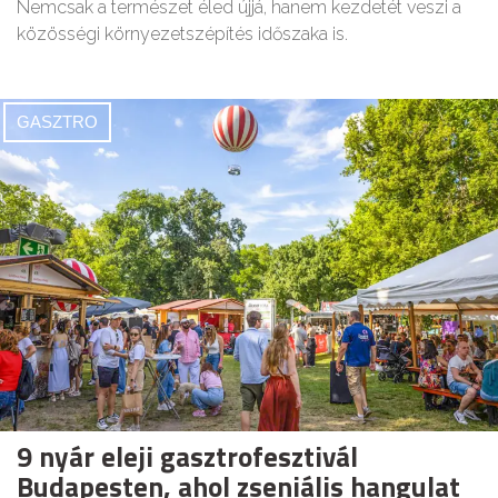
Nemcsak a természet éled újjá, hanem kezdetét veszi a
közösségi környezetszépítés időszaka is.
GASZTRO
9 nyár eleji gasztrofesztivál
Budapesten, ahol zseniális hangulat