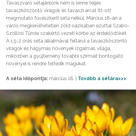
Tavaszváró sétajánlónk nem is lenne teljes
tavaszköszöntő virágok és tavaszi arcát itt-ott
megmutató füvészkerti séta nélkül. Március 18-án a
város megkerülhetetlen zöld oázisában ezúttal Szabó-
Szöllösi Tünde szakértő vezeti körbe az érdeklődőket.
A 1,5-2 órás séta alkalmával feltárul a tavaszköszöntő
virágok és hagymás növények izgalmas világa,
miközben a gyűjtemény további szirmait bontogató
növényei is rendre felfedik magukat.
A séta időpontja:
március 18. |
Tovább a sétára>>>