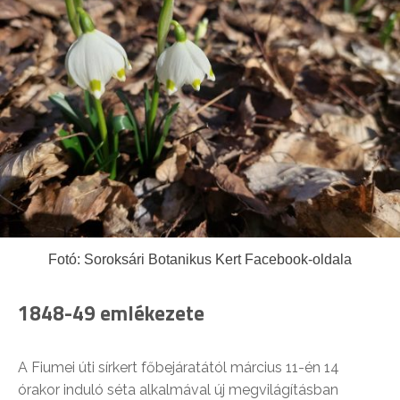
Fotó: Soroksári Botanikus Kert Facebook-oldala
1848-49 emlékezete
A Fiumei úti sírkert főbejáratától március 11-én 14
órakor induló séta alkalmával új megvilágításban