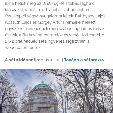
ismerhetjük meg az 1848-49-es szabadságharc
időszakát, ráadásul ott, ahol a szabadságharc
főszereplői végső nyugalomra leltek. Batthyány Lajos,
Kossuth Lajos és Görgey Artúr síremlékei mellett
egyszerre elevenednek meg szabadságharcos férfiak
és nők, a Buda várát ostromlók és védők történetei. A
1,5-2 órát felölelő séta ingyenes, regisztrálni a
weboldalon tudtok.
A séta időpontja:
március 11. |
Tovább a sétára>>>