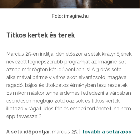
Fotó: imagine.hu
Titkos kertek és terek
Március 25-én indítja idén először a séták királynőjének
nevezett legnépszerűbb programját az Imagine, sőt
aznap már rögtön két időpontban is! A 3 órás séta
alkalmával bármely városlakót elvarázsoló, magával
ragadó, bájos és titokzatos élményben lesz részetek.
És mikor máskor lenne érdemes felfedezni a városban
csendesen megbújó zöld oázisok és titkos kertek
illatozó virágait, idős fáit és emberi történeteit, ha nem
épp tavasszal?
A séta időpontjai:
március 25. |
Tovább a sétára>>>