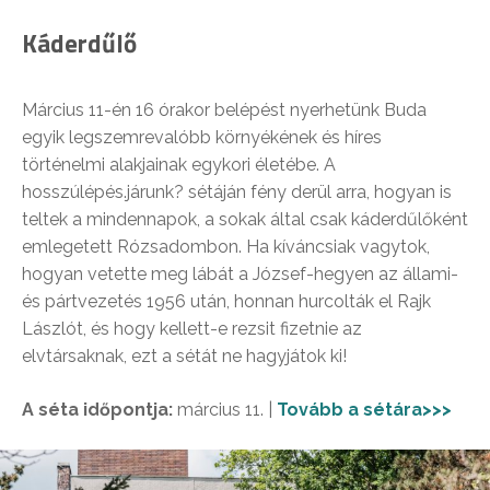
Káderdűlő
Március 11-én 16 órakor belépést nyerhetünk Buda
egyik legszemrevalóbb környékének és híres
történelmi alakjainak egykori életébe. A
hosszúlépés.járunk? sétáján fény derül arra, hogyan is
teltek a mindennapok, a sokak által csak káderdűlőként
emlegetett Rózsadombon. Ha kíváncsiak vagytok,
hogyan vetette meg lábát a József-hegyen az állami-
és pártvezetés 1956 után, honnan hurcolták el Rajk
Lászlót, és hogy kellett-e rezsit fizetnie az
elvtársaknak, ezt a sétát ne hagyjátok ki!
A séta időpontja:
március 11. |
Tovább a sétára>>>