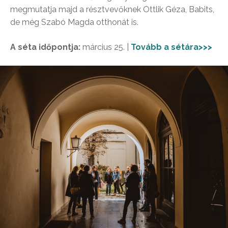
megmutatja majd a résztvevőknek Ottlik Géza, Babits,
de még Szabó Magda otthonát is.
A séta időpontja:
március 25. |
Tovább a sétára>>>