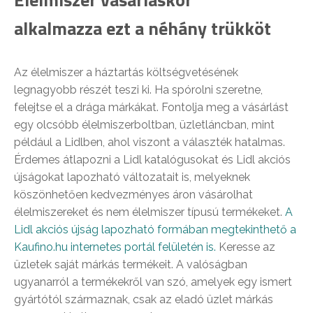
alkalmazza ezt a néhány trükköt
Az élelmiszer a háztartás költségvetésének
legnagyobb részét teszi ki. Ha spórolni szeretne,
felejtse el a drága márkákat. Fontolja meg a vásárlást
egy olcsóbb élelmiszerboltban, üzletláncban, mint
például a Lidlben, ahol viszont a választék hatalmas.
Érdemes átlapozni a Lidl katalógusokat és Lidl akciós
újságokat lapozható változatait is, melyeknek
köszönhetően kedvezményes áron vásárolhat
élelmiszereket és nem élelmiszer típusú termékeket.
A
Lidl akciós újság lapozható formában megtekinthető a
Kaufino.hu internetes portál felületén is.
Keresse az
üzletek saját márkás termékeit. A valóságban
ugyanarról a termékekről van szó, amelyek egy ismert
gyártótól származnak, csak az eladó üzlet márkás