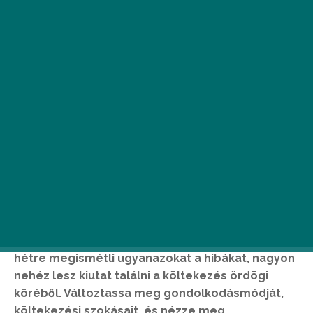
Kis lépésekkel is hozzájárulhat egy nagy
változáshoz, amely segítségével plusz pénzhez
juthat. Minden a rendszerességről szól. Ha hétről
hétre megismétli ugyanazokat a hibákat, nagyon
nehéz lesz kiutat találni a költekezés ördögi
köréből. Változtassa meg gondolkodásmódját,
költekezési szokásait, és nézze meg