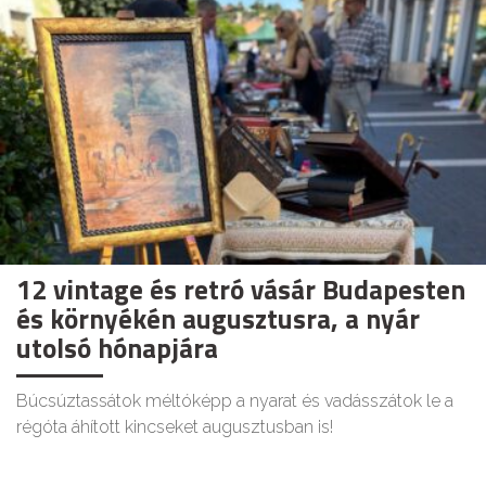
12 vintage és retró vásár Budapesten
és környékén augusztusra, a nyár
utolsó hónapjára
Búcsúztassátok méltóképp a nyarat és vadásszátok le a
régóta áhított kincseket augusztusban is!