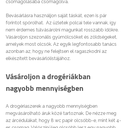
csomagolásába csomagolva.
Bevásárlásra használjon saját táskát, ezen is pár
forintot spórolhat. Az üzletek polcai tele vannak, így
nem érdemes túlvásárolni magunkat rosszabb időkre.
Vásároljon szezonális gyümölcsöket és zöldségeket,
amelyek most olcsók. Az egyik legfontosabb tanács
azonban az, hogy ne felejtsen el ragaszkodni az
elkészített bevásárlólistájához.
Vásároljon a drogériákban
nagyobb mennyiségben
A drogériaszerek a nagyobb mennyiségben
megvásárolható áruk közé tartoznak. De nézze meg
az árcédulákat, hogy 8 wc papír olcsóbb-e, mint két 4-
es csomag. Valószínűleg olcsóbb lesz egy nagyobb