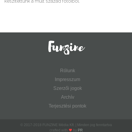
készítettünk a múlt század fotóiból.
Rólunk
Impresszum
Szerzői jogok
Archív
Terjesztési pontok
© 2017-2018 FUNZINE Média Kft. | Minden jog fenntartva
crafted with
by
PR