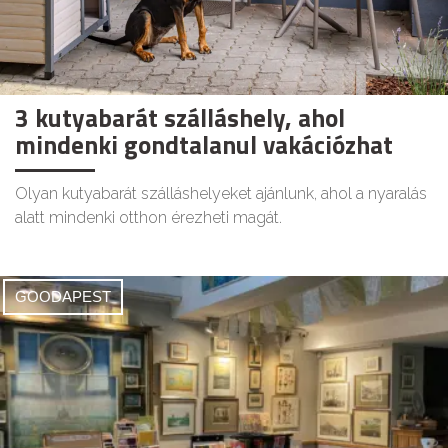
3 kutyabarát szálláshely, ahol
mindenki gondtalanul vakációzhat
Olyan kutyabarát szálláshelyeket ajánlunk, ahol a nyaralás
alatt mindenki otthon érezheti magát.
GOODAPEST