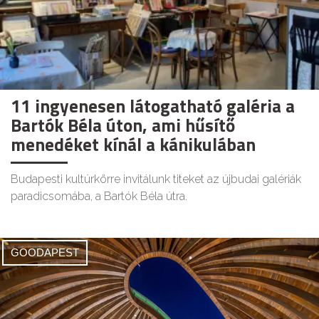
11 ingyenesen látogatható galéria a
Bartók Béla úton, ami hűsítő
menedéket kínál a kánikulában
Budapesti kultúrkörre invitálunk titeket az újbudai galériák
paradicsomába, a Bartók Béla útra.
GOODAPEST