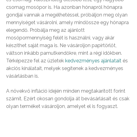
csomag mosópor is. Ha azonban hónapról hónapra
gondjai vannak a megélhetéssel, próbáljon meg olyan
mennyiséget vásárolni, amely mindössze egy hónapra
elegendő. Próbálja meg az ajánlott
mosópormennyiség felét is használni, vagy akár
készíthet saját maga is. Ne vásároljon papírtörlőt,
váltson inkább pamutkendőkre, mint a régi időkben.
Térképezze fel az üzletek
kedvezményes ajánlatait
és
akciós kínálatait, melyek segítenek a kedvezményes
vásárlásban is.
A növekvő infláció idején minden megtakarított forint
számít. Ezért okosan gondolja át bevásárlásait és csak
olyan terméket vásároljon, amelyet el is fogyaszt.