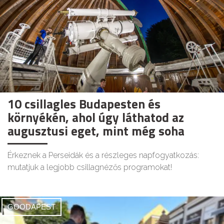
10 csillagles Budapesten és
környékén, ahol úgy láthatod az
augusztusi eget, mint még soha
Érkeznek a Perseidák és a részleges napfogyatkozás:
mutatjuk a legjobb csillagnézős programokat!
GOODAPEST