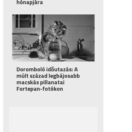
hónapjára
Doromboló időutazás: A
múlt század legbájosabb
macskás pillanatai
Fortepan-fotókon