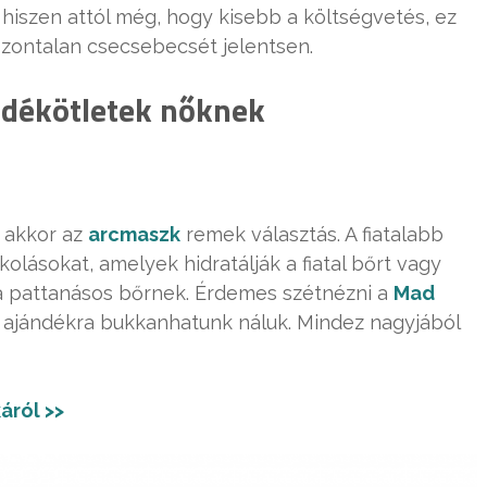
, hiszen attól még, hogy kisebb a költségvetés, ez
szontalan csecsebecsét jelentsen.
ndékötletek nőknek
 akkor az
arcmaszk
remek választás. A fiatalabb
lásokat, amelyek hidratálják a fiatal bőrt vagy
a pattanásos bőrnek. Érdemes szétnézni a
Mad
 ajándékra bukkanhatunk náluk. Mindez nagyjából
áról >>