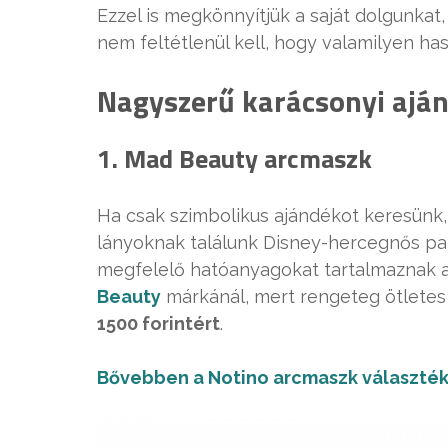
Ezzel is megkönnyítjük a saját dolgunkat
nem feltétlenül kell, hogy valamilyen ha
Nagyszerű karácsonyi ajá
1. Mad Beauty arcmaszk
Ha csak szimbolikus ajándékot keresünk,
lányoknak találunk Disney-hercegnős pako
megfelelő hatóanyagokat tartalmaznak 
Beauty
márkánál, mert rengeteg ötletes
1500 forintért
.
Bővebben a Notino arcmaszk választék