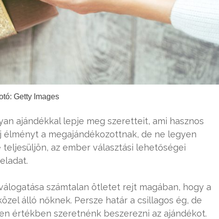
otó: Getty Images
lyan ajándékkal lepje meg szeretteit, ami hasznos
új élményt a megajándékozottnak, de ne legyen
teljesüljön, az ember választási lehetőségei
eladat.
válogatása számtalan ötletet rejt magában, hogy a
özel álló nőknek. Persze határ a csillagos ég, de
lyen értékben szeretnénk beszerezni az ajándékot.