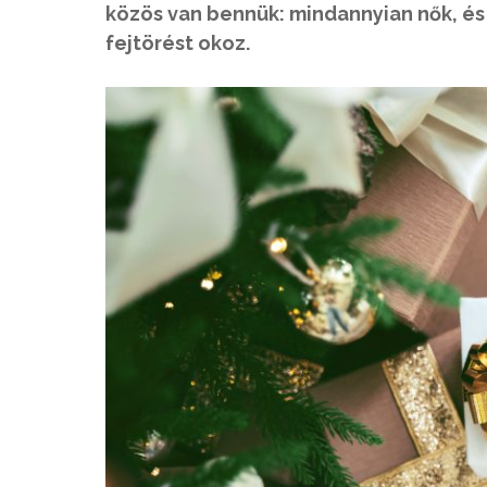
közös van bennük: mindannyian nők, é
fejtörést okoz.