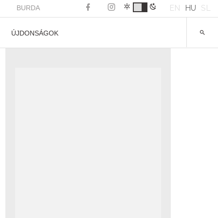
EN
HU
SL
BURDA
ÚJDONSÁGOK