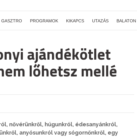
GASZTRO
PROGRAMOK
KIKAPCS
UTAZÁS
BALATON
onyi ajándékötlet
nem lőhetsz mellé
ól, nővérünkről, húgunkról, édesanyánkról,
nkről, anyósunkról vagy sógornőnkről, egy