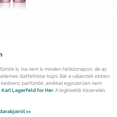
m
fümök is. Ha nem is minden hétköznapon, de az
llemes illatfelhőbe bújni. Bár a választék ebben
k kedvenc parfümök, amikkel egyszerűen nem
a
Karl Lagerfeld for Her
. A legkisebb kiszerelés
arabjairól >>