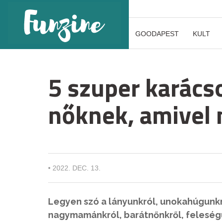
GOODAPEST
KULT
5 szuper karács
nőknek, amivel 
•
2022. DEC. 13.
Legyen szó a lányunkról, unokahúgunkr
nagymamánkról, barátnőnkről, feleségü