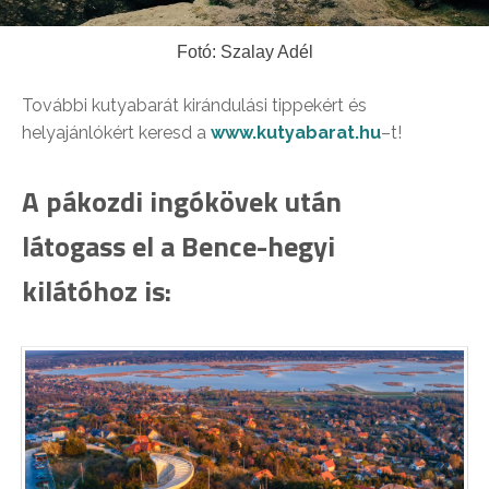
Fotó: Szalay Adél
További kutyabarát kirándulási tippekért és
helyajánlókért keresd a
www.kutyabarat.hu
–t!
A pákozdi ingókövek után
látogass el a Bence-hegyi
kilátóhoz is: