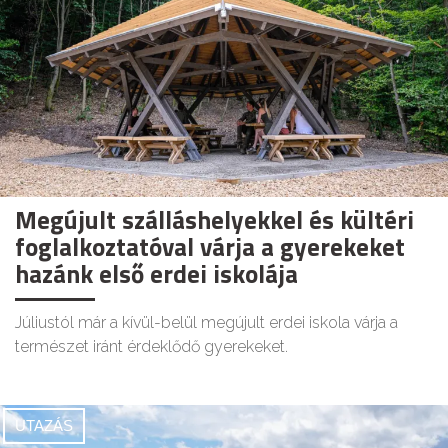
Megújult szálláshelyekkel és kültéri
foglalkoztatóval várja a gyerekeket
hazánk első erdei iskolája
Júliustól már a kívül-belül megújult erdei iskola várja a
természet iránt érdeklődő gyerekeket.
UTAZÁS