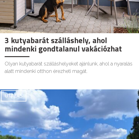
3 kutyabarát szálláshely, ahol
mindenki gondtalanul vakációzhat
Olyan kutyabarát szálláshelyeket ajánlunk, ahol a nyaralás
alatt mindenki otthon érezheti magát.
UTAZÁS