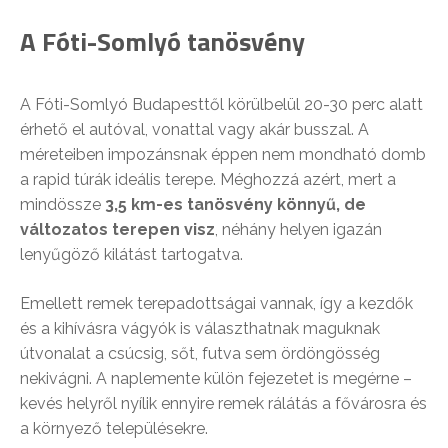
A Fóti-Somlyó tanösvény
A Fóti-Somlyó Budapesttől körülbelül 20-30 perc alatt
érhető el autóval, vonattal vagy akár busszal. A
méreteiben impozánsnak éppen nem mondható domb
a rapid túrák ideális terepe. Méghozzá azért, mert a
mindössze
3,5 km-es tanösvény könnyű, de
változatos terepen visz
, néhány helyen igazán
lenyűgöző kilátást tartogatva.
Emellett remek terepadottságai vannak, így a kezdők
és a kihívásra vágyók is választhatnak maguknak
útvonalat a csúcsig, sőt, futva sem ördöngösség
nekivágni. A naplemente külön fejezetet is megérne –
kevés helyről nyílik ennyire remek rálátás a fővárosra és
a környező településekre.