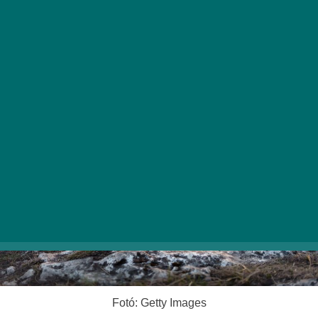
ajánl a
Kutyabarát magazin
, amelyeket egy
délelőtt alatt is le lehet nyomni – így marad idő a
forró teás kuckózásra is.
Fotó: Getty Images