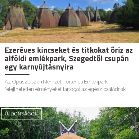
Ezeréves kincseket és titkokat őriz az
alföldi emlékpark, Szegedtől csupán
egy karnyújtásnyira
Az Ópusztaszeri Nemzeti Történeti Emlékpark
felejthetetlen élményeket tartogat az egész családnak.
ÚJDONSÁGOK