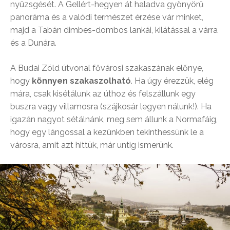
nyüzsgését. A Gellért-hegyen át haladva gyönyörű
panoráma és a valódi természet érzése vár minket,
majd a Tabán dimbes-dombos lankái, kilátással a várra
és a Dunára.
A Budai Zöld útvonal fővárosi szakaszának előnye,
hogy
könnyen szakaszolható
. Ha úgy érezzük, elég
mára, csak kisétálunk az úthoz és felszállunk egy
buszra vagy villamosra (szájkosár legyen nálunk!). Ha
igazán nagyot sétálnánk, meg sem állunk a Normafáig,
hogy egy lángossal a kezünkben tekinthessünk le a
városra, amit azt hittük, már untig ismerünk.