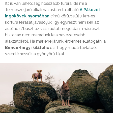
Itt is van lehetőség hosszabb túrára, de mi a
Természetjáró alkalmazásban található
A Pákozdi
ingókövek nyomában
című körülbelül 7 km-es
körtúra leírását javasoljuk. Így egyrészt nem kell az
autóhoz/buszhoz visszautat megoldani, másrészt
biztosan nem maradunk le a nevezetesebb
alakzatokról. Ha már erre járunk, érdemes ellátogatni a
Bence-hegyi kilátóhoz
is, hogy madártávlatból
szemlélhessük a gyönyörű tájat.