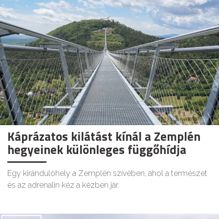
Káprázatos kilátást kínál a Zemplén
hegyeinek különleges függőhídja
Egy kirándulóhely a Zemplén szívében, ahol a természet
és az adrenalin kéz a kézben jár.