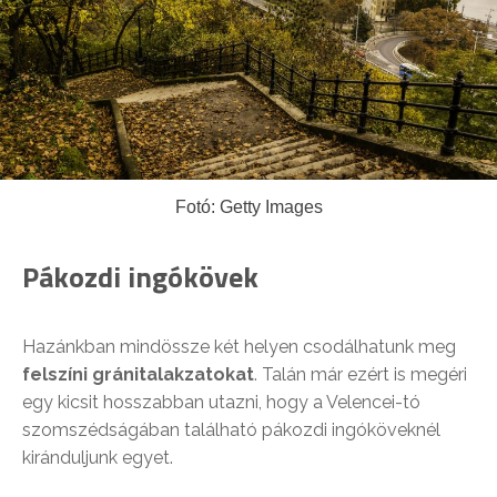
Fotó: Getty Images
Pákozdi ingókövek
Hazánkban mindössze két helyen csodálhatunk meg
felszíni gránitalakzatokat
. Talán már ezért is megéri
egy kicsit hosszabban utazni, hogy a Velencei-tó
szomszédságában található pákozdi ingóköveknél
kiránduljunk egyet.