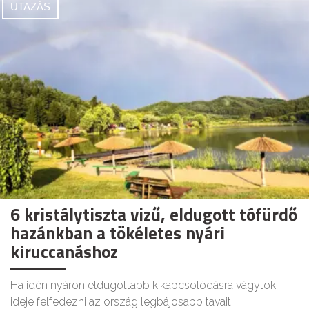
UTAZÁS
6 kristálytiszta vizű, eldugott tófürdő
hazánkban a tökéletes nyári
kiruccanáshoz
Ha idén nyáron eldugottabb kikapcsolódásra vágytok,
ideje felfedezni az ország legbájosabb tavait.