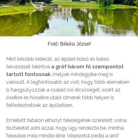
Fotó: Békési József
Mint később kiderült, az épület külső és belső
tervezését tekintve
a gróf három fő szempontot
tartott fontosnak
, melyek mindegyike meg is
valósult. A legfontosabb az volt, hogy több elemében
is hangsúlyozzák a család ősi dicsőségét, ezért az
őseikre és hőseikre utaló címerek több helyen is
felfedezhetőek az épületben.
Emellett fiatalon elhunyt feleségének szeretett volna
tiszteletet adni azzal, hogy úgy rendezte be, mintha
felesége még mindig élne. Végezetül pedig a gróf