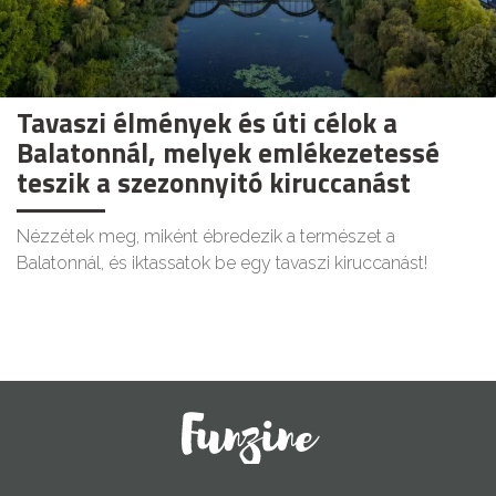
Tavaszi élmények és úti célok a
Balatonnál, melyek emlékezetessé
teszik a szezonnyitó kiruccanást
Nézzétek meg, miként ébredezik a természet a
Balatonnál, és iktassatok be egy tavaszi kiruccanást!