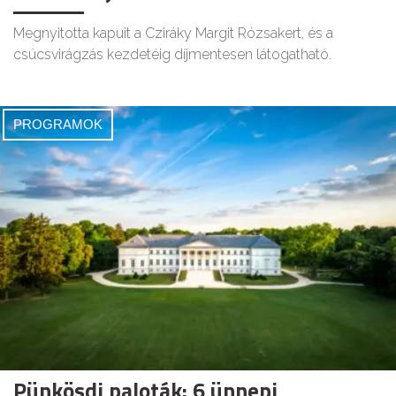
Megnyitotta kapuit a Cziráky Margit Rózsakert, és a
csúcsvirágzás kezdetéig díjmentesen látogatható.
PROGRAMOK
Pünkösdi paloták: 6 ünnepi