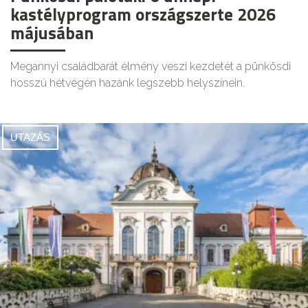
kastélyprogram országszerte 2026
májusában
Megannyi családbarát élmény veszi kezdetét a pünkösdi
hosszú hétvégén hazánk legszebb helyszínein.
UTAZÁS