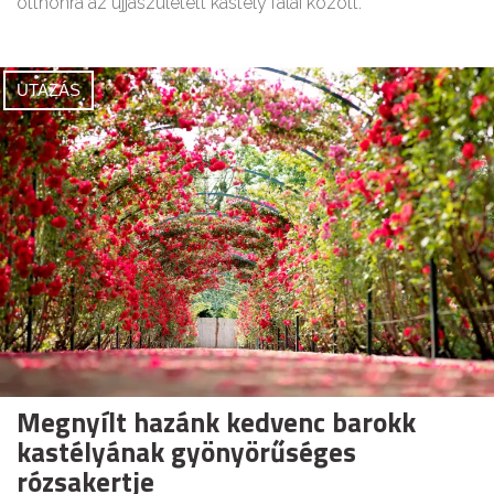
otthonra az újjászületett kastély falai között.
UTAZÁS
Megnyílt hazánk kedvenc barokk
kastélyának gyönyörűséges
rózsakertje