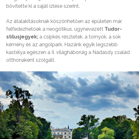
bővítette ki a saját ízlése szerint.
Az átalakításoknak köszönhetően az épületen már
felfedezhetőek a neogótikus, úgynevezett
Tudor-
stílusjegyek;
a csipkés részletek, a tornyok, a sok
kémény és az angolpark. Hazánk egyik legszebb
kastélya egészen a II. világháborúig a Nádasdy család
otthonaként szolgált.