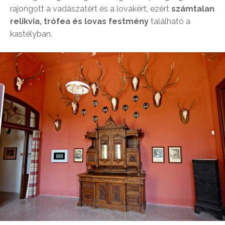
rajongott a vadászatért és a lovakért, ezért
számtalan
relikvia, trófea és lovas festmény
található a
kastélyban.