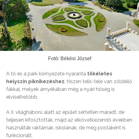
Fotó: Békési József
A tó és a park környezete nyaranta
tökéletes
helyszín piknikezéshez
, hiszen telis-tele van zöldellő
fákkal, melyek árnyékában még a nyári hőség is
elviselhetőbb.
A II. világháború alatt az épület sértetlen maradt, de
teljesen kifosztották, majd az elkövetkezendő években
használták raktárnak, iskolának, de még postaként is
funkcionált.