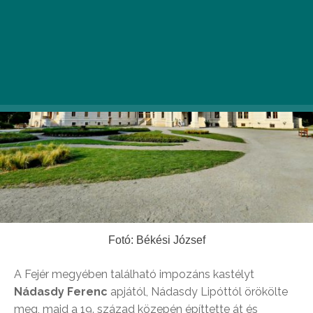
Fotó: Békési József
A Fejér megyében található impozáns kastélyt
Nádasdy Ferenc
apjától, Nádasdy Lipóttól örökölte
meg, majd a 19. század közepén építtette át és