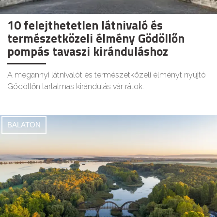
10 felejthetetlen látnivaló és
természetközeli élmény Gödöllőn
pompás tavaszi kiránduláshoz
A megannyi látnivalót és természetközeli élményt nyújtó
Gödöllőn tartalmas kirándulás vár rátok.
BALATON