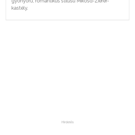
gyönyörű, romantikus stílusú Mikosd-Zierer-
kastély.