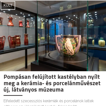
KULT
Pompásan felújított kastélyban nyílt
meg a kerámia- és porcelánművészet
új, látványos múzeuma
Elfeledett szecessziós kerámiák és porcelánok leltek