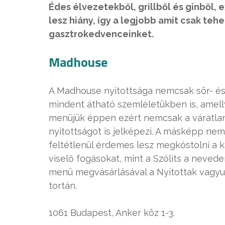
Édes élvezetekből, grillből és ginből,
lesz hiány, így a legjobb amit csak teh
gasztrokedvenceinket.
Madhouse
A Madhouse nyitottsága nemcsak sör- és
mindent átható szemléletükben is, amelly
menüjük éppen ezért nemcsak a váratlan 
nyitottságot is jelképezi. A másképp ne
feltétlenül érdemes lesz megkóstolni a k
viselő fogásokat, mint a Szólíts a neved
menü megvásárlásával a Nyitottak vagyu
tortán.
1061 Budapest, Anker köz 1-3.