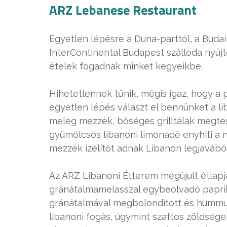
ARZ Lebanese Restaurant
Egyetlen lépésre a Duna-parttól, a Buda
InterContinental Budapest szálloda nyúj
ételek fogadnak minket kegyeikbe.
Hihetetlennek tűnik, mégis igaz, hogy 
egyetlen lépés választ el bennünket a lib
meleg mezzék, bőséges grilltálak megtes
gyümölcsös libanoni limonádé enyhíti a ny
mezzék ízelítőt adnak Libanon legjavából
Az ARZ Libanoni Étterem megújult étlapj
gránátalmamelasszal egybeolvadó papri
gránátalmával megbolondított és hummu
libanoni fogás, úgymint szaftos zöldségek