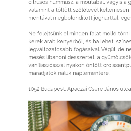
citrusos hummusz, a moutabal, vagyis a g
valamint a töltött szőlőlevél kellemesen 
mentával megbolondított joghurttal, egé
Ne felejtsünk el minden falat mellé törn
kerek arab kenyérből, és ha lehet, színe
legváltozatosabb fogásaival. Végül, de n
mesés libanoni desszertet, a gyümölcsök
vaníliaszósszal nyakon öntött croissantp
maradjatok náluk naplementére.
1052 Budapest, Apáczai Csere János utca 