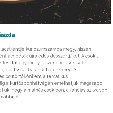
ászda
alácstrendje kuriózumszámba megy, hiszen
t álmodták újra édes desszertjüket. A csokit,
ácstésztát ugyanúgy faszénparázson sütik
héjízesítéssel bolondíthatunk meg. A
és csütörtökönként a tematikus
dig a kürtősbonhétvégén emelhetjük magasabb
etjük, hogy a málnás csokibon, a fahéjas szilvabon
omabbnak.