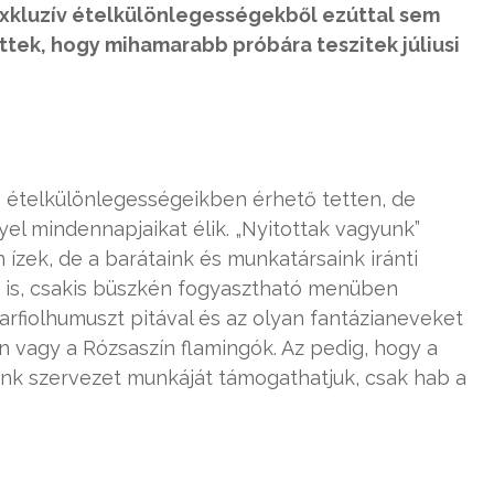
 exkluzív ételkülönlegességekből ezúttal sem
ettek, hogy mihamarabb próbára teszitek júliusi
 ételkülönlegességeikben érhető tetten, de
el mindennapjaikat élik. „Nyitottak vagyunk”
ízek, de a barátaink és munkatársaink iránti
m is, csakis büszkén fogyasztható menüben
arfiolhumuszt pitával és az olyan fantázianeveket
en vagy a Rózsaszín flamingók. Az pedig, hogy a
nk szervezet munkáját támogathatjuk, csak hab a