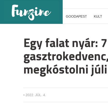
GOODAPEST
KULT
Egy falat nyár: 
gasztrokedvenc,
megkóstolni júl
•
2022. JÚL. 4.