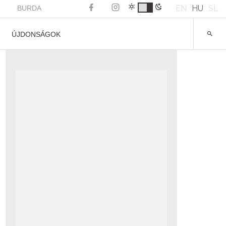
EN
HU
SL
BURDA
ÚJDONSÁGOK