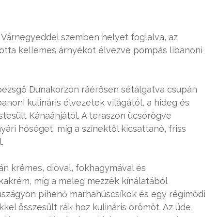
i Várnegyeddel szemben helyet foglalva, az
totta kellemes árnyékot élvezve pompás libanoni
a pezsgő Dunakorzón ráérősen sétálgatva csupán
anoni kulináris élvezetek világától, a hideg és
tesült Kánaánjától. A teraszon ücsörögve
ári hőséget, míg a színektől kicsattanó, friss
.
án krémes, dióval, fokhagymával és
kakrém, míg a meleg mezzék kínálatából
szágyon pihenő marhahúscsíkok és egy régimódi
kel összesült rák hoz kulináris örömöt. Az üde,