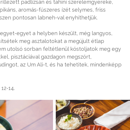
rillezett padlizsán és tahini szerelemgyereke,
pikáns, aromás-fűszeres ízét selymes, friss
szen pontosan labneh-val enyhíthetjük.
i egyet-egyet a helyben készült, még langyos,
sítsétek meg asztalotokat a megújult étlap
em utolsó sorban feltétlenül kóstoljatok meg egy
kel, pisztáciával gazdagon megszórt,
udingot, az Um Ali-t, és ha tehetitek, mindenképp
12-14.