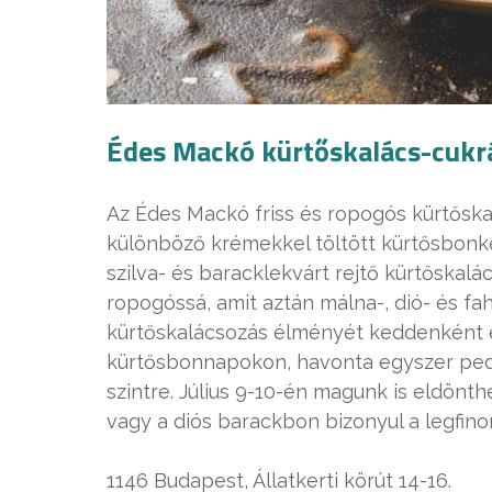
Édes Mackó kürtőskalács-cukr
Az Édes Mackó friss és ropogós kürtősk
különböző krémekkel töltött kürtősbonkén
szilva- és baracklekvárt rejtő kürtőskal
ropogóssá, amit aztán málna-, dió- és fa
kürtőskalácsozás élményét keddenként 
kürtősbonnapokon, havonta egyszer pe
szintre. Július 9-10-én magunk is eldönth
vagy a diós barackbon bizonyul a legfin
1146 Budapest, Állatkerti körút 14-16.