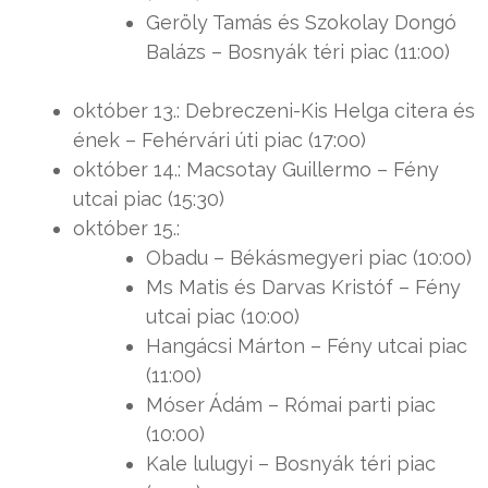
Geröly Tamás és Szokolay Dongó
Balázs – Bosnyák téri piac (11:00)
október 13.: Debreczeni-Kis Helga citera és
ének – Fehérvári úti piac (17:00)
október 14.: Macsotay Guillermo – Fény
utcai piac (15:30)
október 15.:
Obadu – Békásmegyeri piac (10:00)
Ms Matis és Darvas Kristóf – Fény
utcai piac (10:00)
Hangácsi Márton – Fény utcai piac
(11:00)
Móser Ádám – Római parti piac
(10:00)
Kale lulugyi – Bosnyák téri piac