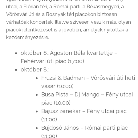
utcai, a Flórián téri, a Római-parti, a Békásmegyeri, a
Vörösvári úti és a Bosnyák téri piacokon biztosan
várhatóak koncertek. Illetve szívesen veszik más, olyan
piacok jelentkezését is a jövőben, amelyek nyitottak a
kezdeményezésre.
október 6.: Ágoston Béla kvartettje –
Fehérvári úti piac (17:00)
október 8.:
Fruzsi & Badman – Vörösvári úti heti
vásár (10:00)
Busa Pista – Dj Mango – Fény utcai
piac (10:00)
Bajusz zenekar – Fény utcai piac
(11:00)
Bujdosó János – Római parti piac
(11:00)