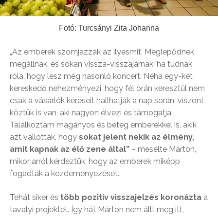
Fotó: Turcsányi Zita Johanna
„Az emberek szomjazzák az ilyesmit. Meglepődnek,
megállnak, és sokan vissza-visszajárnak, ha tudnak
róla, hogy lesz még hasonló koncert. Néha egy-két
kereskedő nehezményezi, hogy fél órán keresztül nem
csak a vásárlók kéréseit hallhatják a nap során, viszont
köztük is van, aki nagyon élvezi és támogatja.
Találkoztam magányos és beteg emberekkel is, akik
azt vallották, hogy
sokat jelent nekik az élmény,
amit kapnak az élő zene által”
– mesélte Márton,
mikor arról kérdeztük, hogy az emberek miképp
fogadták a kezdeményezését.
Tehát siker és
több pozitív visszajelzés koronázta
a
tavalyi projektet. Így hát Márton nem állt meg itt,