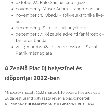
október 22.: Baló Sámuel duó – jazz
november 5.: Móser Ádám – tangó, sanzon
november 19.: Obadu – folk-elektronika live-
act
december 3.: Sztojka – villanycitera
december 17.: Rézeleje adventi fanfárosok –
fanfáros banda
2023. március 18.: Ír zenei session – Szent
Patrik másnapjára
A Zenélő Piac új helyszínei és
időpontjai 2022-ben
Mindezek mellett 2022 második felében a Főváros és a
Budapest Brand pályázata révén a piackoncertek
eljuthatnak
7 új helyszínre
is: a Fehérvári úti, a Fény