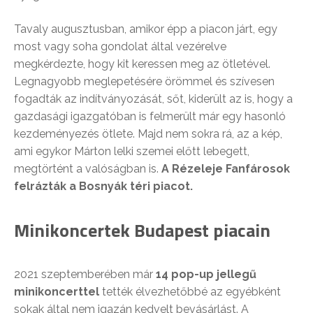
Tavaly augusztusban, amikor épp a piacon járt, egy
most vagy soha gondolat által vezérelve
megkérdezte, hogy kit keressen meg az ötletével.
Legnagyobb meglepetésére örömmel és szívesen
fogadták az indítványozását, sőt, kiderült az is, hogy a
gazdasági igazgatóban is felmerült már egy hasonló
kezdeményezés ötlete. Majd nem sokra rá, az a kép,
ami egykor Márton lelki szemei előtt lebegett,
megtörtént a valóságban is.
A Rézeleje Fanfárosok
felrázták a Bosnyák téri piacot.
Minikoncertek Budapest piacain
2021 szeptemberében már
14 pop-up jellegű
minikoncerttel
tették élvezhetőbbé az egyébként
sokak által nem igazán kedvelt bevásárlást. A