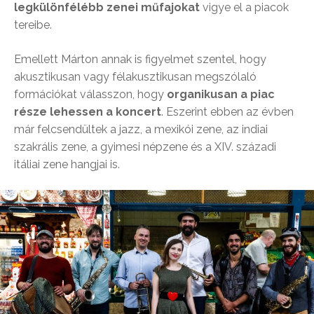
legkülönfélébb zenei műfajokat
vigye el a piacok
tereibe.
Emellett Márton annak is figyelmet szentel, hogy
akusztikusan vagy félakusztikusan megszólaló
formációkat válasszon, hogy
organikusan a piac
része lehessen a koncert
. Eszerint ebben az évben
már felcsendültek a jazz, a mexikói zene, az indiai
szakrális zene, a gyimesi népzene és a XIV. századi
itáliai zene hangjai is.