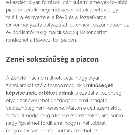
elkezdett olyan források után kutatni, amelyek további
piackoncertek megrendezését tették lehetővé. Így
talált rá, és nyerte el a Rév8 és a Józsefváros
Önkormányzata pályázatát, és ennek köszönhetően ez
év áprilisától 2023 márciusáig 24 kiskoncertet
rendezhet a Rákóczi téri piacon.
Zenei sokszínűség a piacon
A Zenélő Piac nem titkolt célja, hogy olyan
zenekarokat szólaltasson meg, akik
minőséget
képviselnek, értéket adnak
, s ezáltal a közönség
olyan zenével lehet gazdagabb, amit magától
valószínűleg nem keresne. Márton e célt szem előtt
tartva álmodja meg a koncertsorozatokat, ami során
nagy figyelmet fordít arra, hogy minél többet
megmutasson a hazai kortárs zenéből, és a