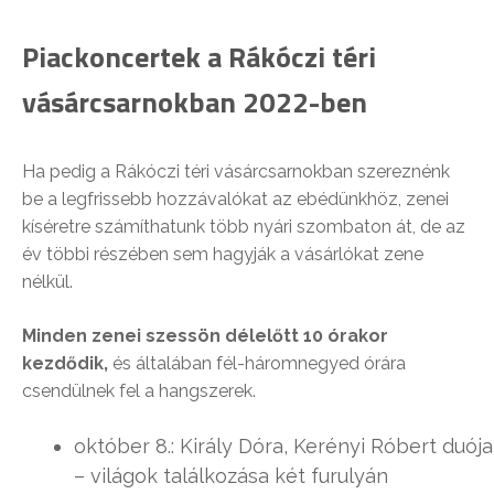
Piackoncertek a Rákóczi téri
vásárcsarnokban 2022-ben
Ha pedig a Rákóczi téri vásárcsarnokban szereznénk
be a legfrissebb hozzávalókat az ebédünkhöz, zenei
kíséretre számíthatunk több nyári szombaton át, de az
év többi részében sem hagyják a vásárlókat zene
nélkül.
Minden zenei szessön délelőtt 10 órakor
kezdődik,
és általában fél-háromnegyed órára
csendülnek fel a hangszerek.
október 8.: Király Dóra, Kerényi Róbert duója
– világok találkozása két furulyán