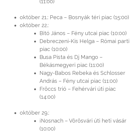
(11:00)
október 21.: Peca – Bosnyák téri piac (15:00)
október 22.:
Bitó János – Fény utcai piac (10:00)
Debreczeni-Kis Helga – Római parti
piac (10:00)
Busa Pista és Dj Mango –
Békásmegyeri piac (11:00)
Nagy-Babos Rebeka és Schlosser
András – Fény utcai piac (11:00)
Fröccs trió – Fehérvári úti piac
(14:00)
október 29.:
¡Nosnach – Vörösvári úti heti vásár
(10:00)