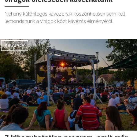
Néhány különleges kávézónak köszönhetően sem kell
lemondanunk a virágok közt kávézás élményéről.
KIKAPCS