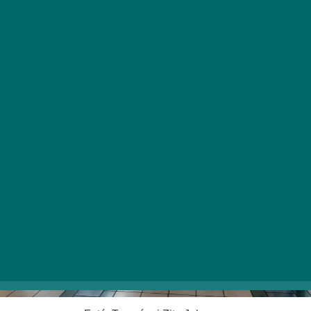
képzelte el, majd meg is valósította. Ismerjétek
meg a Zenélő Piac kezdeményezést!