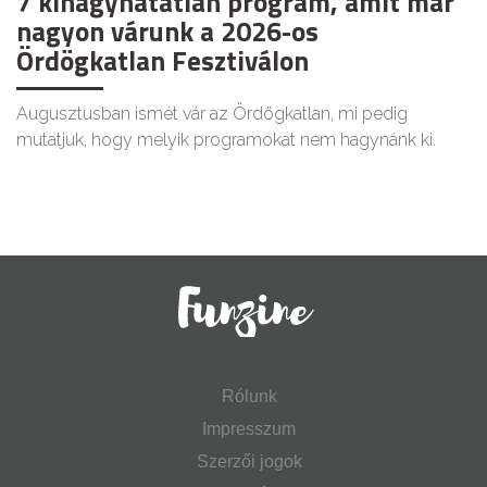
7 kihagyhatatlan program, amit már
nagyon várunk a 2026-os
Ördögkatlan Fesztiválon
Augusztusban ismét vár az Ördögkatlan, mi pedig
mutatjuk, hogy melyik programokat nem hagynánk ki.
Rólunk
Impresszum
Szerzői jogok