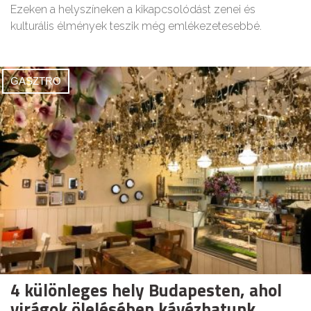
Ezeken a helyszíneken a kikapcsolódást zenei és
kulturális élmények teszik még emlékezetesebbé.
GASZTRO
4 különleges hely Budapesten, ahol
virágok ölelésében kávézhatunk