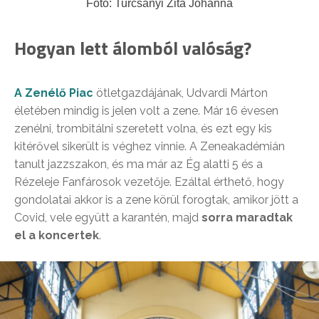
Fotó: Turcsányi Zita Johanna
Hogyan lett álomból valóság?
A Zenélő Piac
ötletgazdájának, Udvardi Márton
életében mindig is jelen volt a zene. Már 16 évesen
zenélni, trombitálni szeretett volna, és ezt egy kis
kitérővel sikerült is véghez vinnie. A Zeneakadémián
tanult jazzszakon, és ma már az Ég alatti 5 és a
Rézeleje Fanfárosok vezetője. Ezáltal érthető, hogy
gondolatai akkor is a zene körül forogtak, amikor jött a
Covid, vele együtt a karantén, majd
sorra maradtak
el a koncertek
.