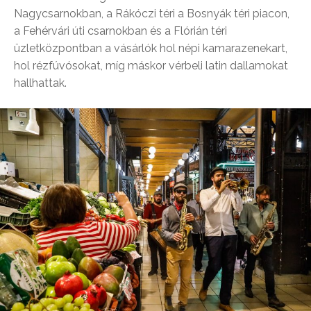
Nagycsarnokban, a Rákóczi téri a Bosnyák téri piacon,
a Fehérvári úti csarnokban és a Flórián téri
üzletközpontban a vásárlók hol népi kamarazenekart,
hol rézfúvósokat, míg máskor vérbeli latin dallamokat
hallhattak.