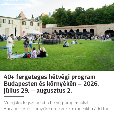
40+ fergeteges hétvégi program
Budapesten és környékén – 2026.
július 29. – augusztus 2.
Mutatjuk a legszuperebb hétvégi programokat
Budapesten és környékén, melyeket mindenki imádni fog.