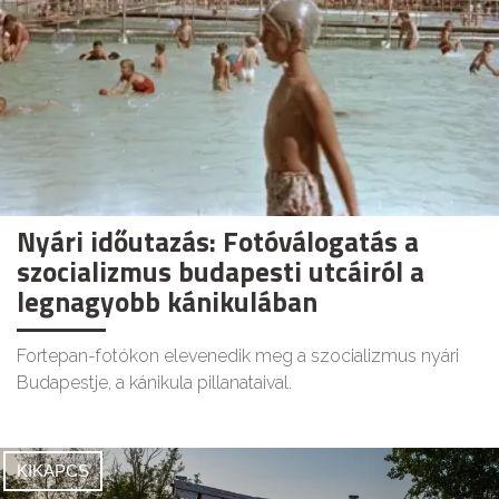
Nyári időutazás: Fotóválogatás a
szocializmus budapesti utcáiról a
legnagyobb kánikulában
Fortepan-fotókon elevenedik meg a szocializmus nyári
Budapestje, a kánikula pillanataival.
KIKAPCS