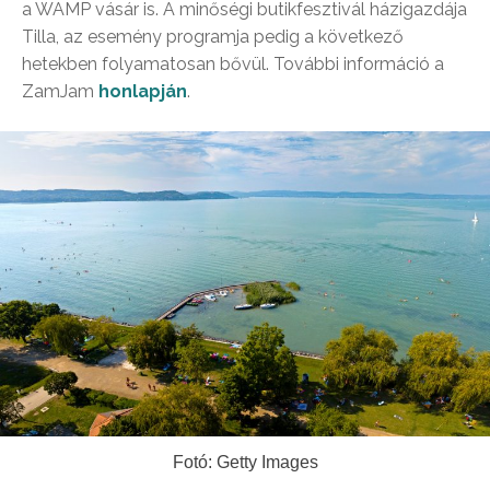
a WAMP vásár is. A minőségi butikfesztivál házigazdája
Tilla, az esemény programja pedig a következő
hetekben folyamatosan bővül. További információ a
ZamJam
honlapján
.
Fotó: Getty Images