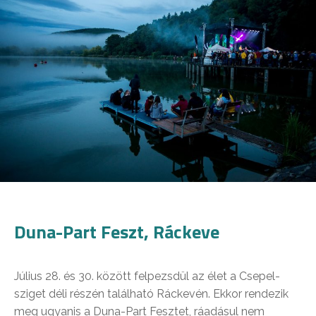
Duna-Part Feszt, Ráckeve
Július 28. és 30. között felpezsdül az élet a Csepel-
sziget déli részén található Ráckevén. Ekkor rendezik
meg ugyanis a Duna-Part Fesztet, ráadásul nem