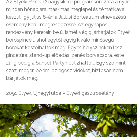
Az Etyeki Piknik 12 nagysikerű programsorozata a nyár
minden hónapjára más-más meglepetés tématikával
készül, így július 8-án a Júliusi Borteátrum elnevezésű
esemény kerül megrendezésre. Az egynapos
rendezvény keretein belül ismét végig járhatjátok Etyek
borospincéit, ahol egytől egyig kiváló minőségű
borokat kóstolhattok meg. Egyes helyszíneken lesz
pincetúra, stand-up előadás, zenés borvacsora, este
11-ig pedig a Sunset Partyn bulizhattok. Egy szó mint
száz, megéri bejárni az egész vidéket, biztosan nem
bánjátok meg.
2091 Etyek, Újhegyi utca – Etyeki gasztrosétány