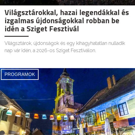
Világsztárokkal, hazai legendákkal és
izgalmas újdonságokkal robban be
idén a Sziget Fesztivál
Világsztárok, újdonságok és egy kihagyhatatlan nulladik
nap vár idén, a 2026-os Sziget Fesztiválon.
PROGRAMOK