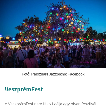
Fotó: Paloznaki Jazzpiknik Facebook
VeszprémFest
A VeszprémFest nem titkolt célja egy olyan fesztivál