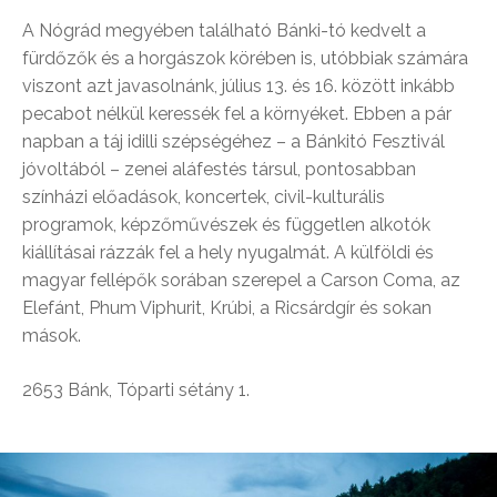
A Nógrád megyében található Bánki-tó kedvelt a
fürdőzők és a horgászok körében is, utóbbiak számára
viszont azt javasolnánk, július 13. és 16. között inkább
pecabot nélkül keressék fel a környéket. Ebben a pár
napban a táj idilli szépségéhez – a Bánkitó Fesztivál
jóvoltából – zenei aláfestés társul, pontosabban
színházi előadások, koncertek, civil-kulturális
programok, képzőművészek és független alkotók
kiállításai rázzák fel a hely nyugalmát. A külföldi és
magyar fellépők sorában szerepel a Carson Coma, az
Elefánt, Phum Viphurit, Krúbi, a Ricsárdgír és sokan
mások.
2653 Bánk, Tóparti sétány 1.