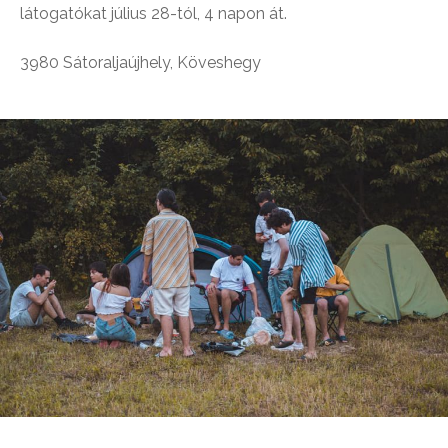
látogatókat július 28-tól, 4 napon át.
3980 Sátoraljaújhely, Köveshegy