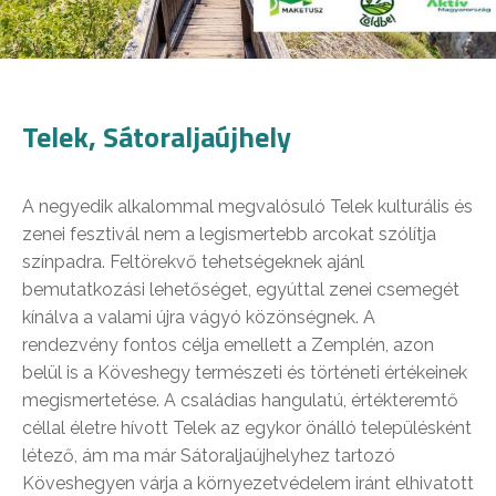
Telek, Sátoraljaújhely
A negyedik alkalommal megvalósuló Telek kulturális és
zenei fesztivál nem a legismertebb arcokat szólítja
színpadra. Feltörekvő tehetségeknek ajánl
bemutatkozási lehetőséget, egyúttal zenei csemegét
kínálva a valami újra vágyó közönségnek. A
rendezvény fontos célja emellett a Zemplén, azon
belül is a Köveshegy természeti és történeti értékeinek
megismertetése. A családias hangulatú, értékteremtő
céllal életre hívott Telek az egykor önálló településként
létező, ám ma már Sátoraljaújhelyhez tartozó
Köveshegyen várja a környezetvédelem iránt elhivatott