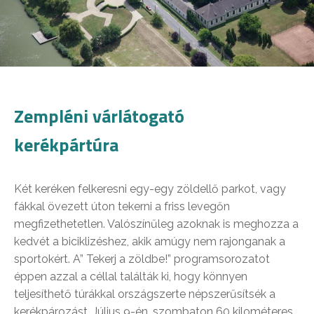
Zempléni várlátogató
kerékpártúra
Két keréken felkeresni egy-egy zöldellő parkot, vagy
fákkal övezett úton tekerni a friss levegőn
megfizethetetlen. Valószínűleg azoknak is meghozza a
kedvét a biciklizéshez, akik amúgy nem rajonganak a
sportokért. A” Tekerj a zöldbe!” programsorozatot
éppen azzal a céllal találták ki, hogy könnyen
teljesíthető túrákkal országszerte népszerűsítsék a
kerékpározást. Július 9-én, szombaton 60 kilométeres