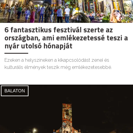
6 fantasztikus fesztivál szerte az
országban, ami emlékezetessé teszi a
nyár utolsó hónapját
Ezeken a helyszíneken a kikapcsolódást zenei és
kulturális élmények teszik még emlékezetesebbé.
BALATON