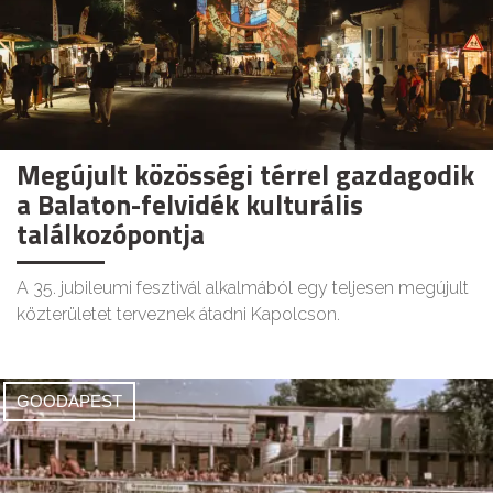
Megújult közösségi térrel gazdagodik
a Balaton-felvidék kulturális
találkozópontja
A 35. jubileumi fesztivál alkalmából egy teljesen megújult
közterületet terveznek átadni Kapolcson.
GOODAPEST