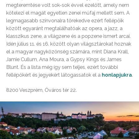
megteremtése volt sok-sok évvel ezelőtt, amely nem
kötelezi el magát egyetlen zenei műfaj mellett sem. A
legmagasabb színvonalra törekedve ezért fellépőik
között egyaránt megtalálhatóak az opera, a jazz, a
klasszikus zene, a világzene és a popzene ismert arcai.
Idén július 11. és 16. között olyan világsztárokat hoznak
el a magyar nagyközönség számára, mint Diana Krall,
Jamie Cullum, Ana Moura, a Gypsy Kings és James
Blunt. És a lista még így sem teljes, ezért további
fellépőkért és jegyekért látogassatok el a
honlapjukra
.
8200 Veszprém, Óváros tér 22.