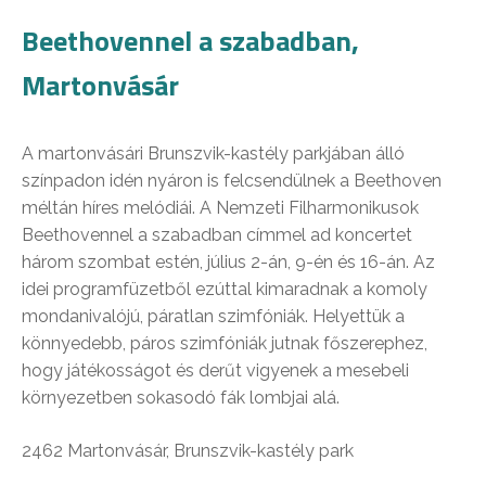
Beethovennel a szabadban,
Martonvásár
A martonvásári Brunszvik-kastély parkjában álló
színpadon idén nyáron is felcsendülnek a Beethoven
méltán híres melódiái. A Nemzeti Filharmonikusok
Beethovennel a szabadban címmel ad koncertet
három szombat estén, július 2-án, 9-én és 16-án. Az
idei programfüzetből ezúttal kimaradnak a komoly
mondanivalójú, páratlan szimfóniák. Helyettük a
könnyedebb, páros szimfóniák jutnak főszerephez,
hogy játékosságot és derűt vigyenek a mesebeli
környezetben sokasodó fák lombjai alá.
2462 Martonvásár, Brunszvik-kastély park