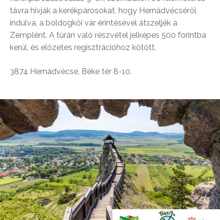
távra hívják a kerékpárosokat, hogy Hernádvécséről
indulva, a boldogkői vár érintésével átszeljék a
Zemplént. A túrán való részvétel jelképes 500 forintba
kerül, és előzetes regisztrációhoz kötött.
3874 Hernádvécse, Béke tér 8-10.