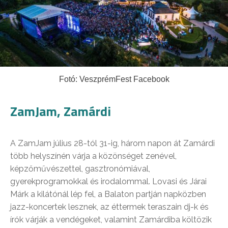
Fotó: VeszprémFest Facebook
ZamJam, Zamárdi
A ZamJam július 28-tól 31-ig, három napon át Zamárdi
több helyszínén várja a közönséget zenével,
képzőművészettel, gasztronómiával,
gyerekprogramokkal és irodalommal. Lovasi és Járai
Márk a kilátónál lép fel, a Balaton partján napközben
jazz-koncertek lesznek, az éttermek teraszain dj-k és
írók várják a vendégeket, valamint Zamárdiba költözik