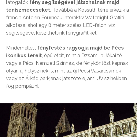
látogatók
fény segítségével játszhatnak majd
teniszmeccseket.
Továbbá a Kossuth térre érkezik a
francia Antonin Fourneau interaktív Waterlight Graffiti
alkotása, ahol egy 8 méter széles LED-falon, víz
segítségével készíthetünk fénygraffitiket.
Mindemellett
fényfestés ragyogja majd be Pécs
ikonikus tereit
, épületeit, mint a Dzsámi, a Jókai tér
vagy a Pécsi Nemzeti Színház, de fényköntöst kapnak
olyan új helyszínek is, mint az új Pécsi Vásárcsarnok
vagy az Árkád parkjának játszótere, ami UV színekben
fog pompázni.