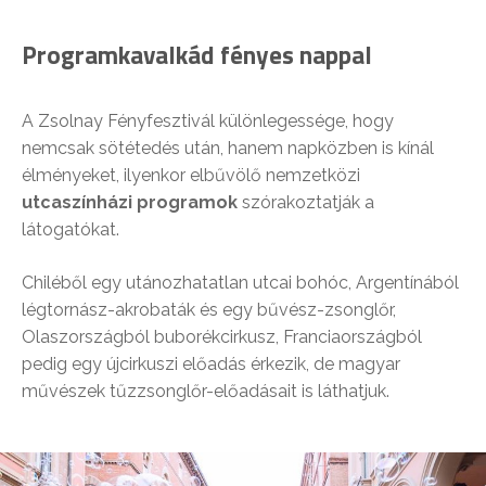
Programkavalkád fényes nappal
A Zsolnay Fényfesztivál különlegessége, hogy
nemcsak sötétedés után, hanem napközben is kínál
élményeket, ilyenkor elbűvölő nemzetközi
utcaszínházi programok
szórakoztatják a
látogatókat.
Chiléből egy utánozhatatlan utcai bohóc, Argentínából
légtornász-akrobaták és egy bűvész-zsonglőr,
Olaszországból buborékcirkusz, Franciaországból
pedig egy újcirkuszi előadás érkezik, de magyar
művészek tűzzsonglőr-előadásait is láthatjuk.