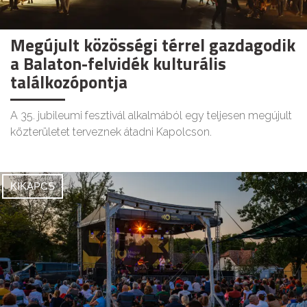
Megújult közösségi térrel gazdagodik
a Balaton-felvidék kulturális
találkozópontja
A 35. jubileumi fesztivál alkalmából egy teljesen megújult
közterületet terveznek átadni Kapolcson.
KIKAPCS