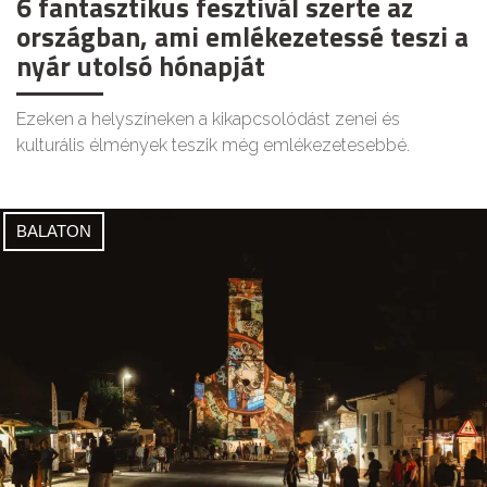
6 fantasztikus fesztivál szerte az
országban, ami emlékezetessé teszi a
nyár utolsó hónapját
Ezeken a helyszíneken a kikapcsolódást zenei és
kulturális élmények teszik még emlékezetesebbé.
BALATON