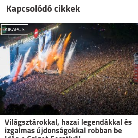
Kapcsolódó cikkek
KIKAPCS
Világsztárokkal, hazai legendákkal és
izgalmas újdonságokkal robban be