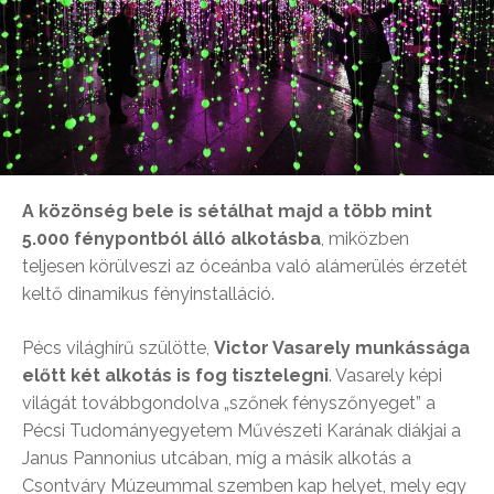
A közönség bele is sétálhat majd a több mint
5.000 fénypontból álló alkotásba
, miközben
teljesen körülveszi az óceánba való alámerülés érzetét
keltő dinamikus fényinstalláció.
Pécs világhírű szülötte,
Victor Vasarely munkássága
előtt két alkotás is fog tisztelegni
. Vasarely képi
világát továbbgondolva „szőnek fényszőnyeget” a
Pécsi Tudományegyetem Művészeti Karának diákjai a
Janus Pannonius utcában, míg a másik alkotás a
Csontváry Múzeummal szemben kap helyet, mely egy