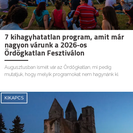
7 kihagyhatatlan program, amit már
nagyon várunk a 2026-os
Ördögkatlan Fesztiválon
Augusztusban ismét vár az Ördögkatlan, mi pedig
mutatjuk, hogy melyik programokat nem hagynánk ki.
KIKAPCS