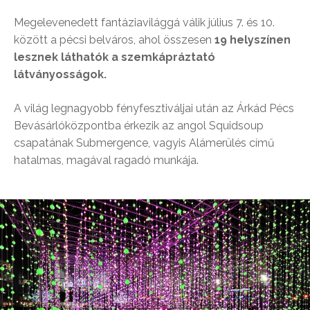
Megelevenedett fantáziavilággá válik július 7. és 10.
között a pécsi belváros, ahol összesen
19 helyszínen
lesznek láthatók a szemkápráztató
látványosságok.
A világ legnagyobb fényfesztiváljai után az Árkád Pécs
Bevásárlóközpontba érkezik az angol Squidsoup
csapatának Submergence, vagyis Alámerülés című
hatalmas, magával ragadó munkája.