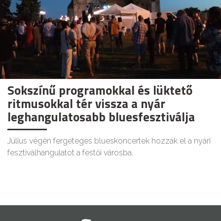
Sokszínű programokkal és lüktető
ritmusokkal tér vissza a nyár
leghangulatosabb bluesfesztiválja
Július végén fergeteges blueskoncertek hozzák el a nyári
fesztiválhangulatot a festői városba.