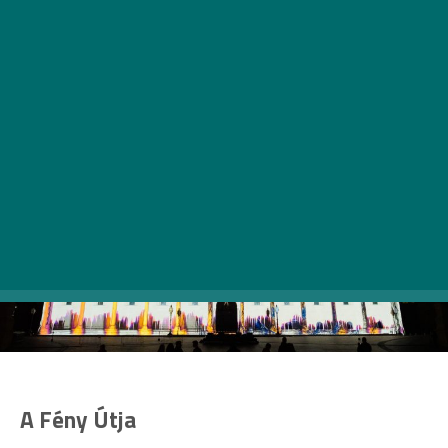
A Fény Útja