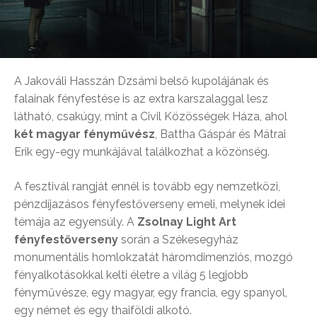
A Jakováli Hasszán Dzsámi belső kupolájának és
falainak fényfestése is az extra karszalaggal lesz
látható, csakúgy, mint a Civil Közösségek Háza, ahol
két magyar fényművész
, Battha Gáspár és Mátrai
Erik egy-egy munkájával találkozhat a közönség.
A fesztivál rangját ennél is tovább egy nemzetközi,
pénzdíjazásos fényfestőverseny emeli, melynek idei
témája az egyensúly. A
Zsolnay Light Art
fényfestőverseny
során a Székesegyház
monumentális homlokzatát háromdimenziós, mozgó
fényalkotásokkal kelti életre a világ 5 legjobb
fényművésze, egy magyar, egy francia, egy spanyol,
egy német és egy thaiföldi alkotó.