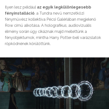
Ilyen lesz például
az egyik legkülönlegesebb
fényinstalláció
, a Tundra nevű nemzetközi
fényművész kollektíva Pécsi Galériában megjelenő
Row című alkotása. A holografikus, audiovizuális
élmény során úgy cikáznak majd mellettünk a
fényobjektumok, mintha Harry Potter-beli varázslatok
röpködnének körülöttünk.