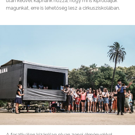
után kedvet kapnánk hozzá, hogy mi is kipróbáljuk
magunkat, erre is lehetőség lesz a cirkusziskolában.
A fesztiválon kizárólag olyan zenei élményekkel