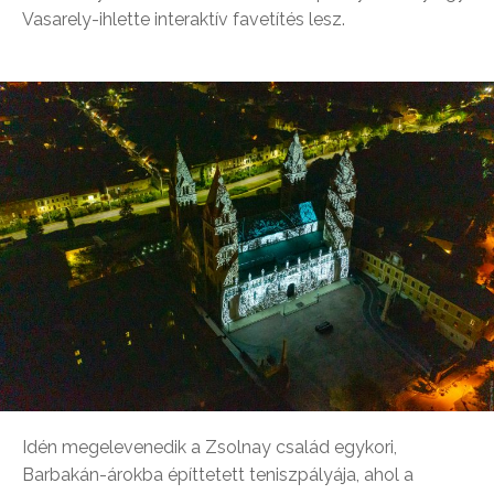
Vasarely-ihlette interaktív favetítés lesz.
Idén megelevenedik a Zsolnay család egykori,
Barbakán-árokba építtetett teniszpályája, ahol a