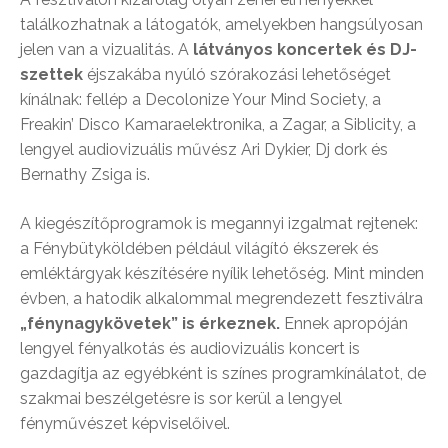
találkozhatnak a látogatók, amelyekben hangsúlyosan
jelen van a vizualitás. A
látványos koncertek és DJ-
szettek
éjszakába nyúló szórakozási lehetőséget
kínálnak: fellép a Decolonize Your Mind Society, a
Freakin’ Disco Kamaraelektronika, a Zagar, a Siblicity, a
lengyel audiovizuális művész Ari Dykier, Dj dork és
Bernathy Zsiga is.
A kiegészítőprogramok is megannyi izgalmat rejtenek:
a Fénybütyköldében például világító ékszerek és
emléktárgyak készítésére nyílik lehetőség. Mint minden
évben, a hatodik alkalommal megrendezett fesztiválra
„fénynagykövetek” is érkeznek.
Ennek apropóján
lengyel fényalkotás és audiovizuális koncert is
gazdagítja az egyébként is színes programkínálatot, de
szakmai beszélgetésre is sor kerül a lengyel
fényművészet képviselőivel.