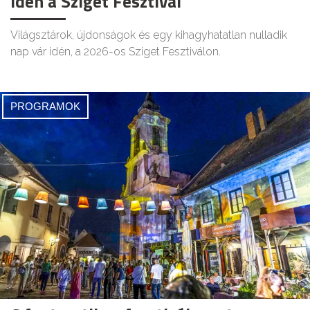
idén a Sziget Fesztivál
Világsztárok, újdonságok és egy kihagyhatatlan nulladik
nap vár idén, a 2026-os Sziget Fesztiválon.
PROGRAMOK