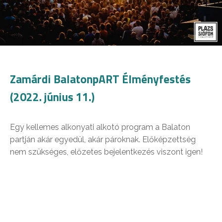
Zamárdi BalatonpART Élményfestés
(2022. június 11.)
Egy kellemes alkonyati alkotó program a Balaton
partján akár egyedül, akár pároknak. Előképzettség
nem szükséges, előzetes bejelentkezés viszont igen!