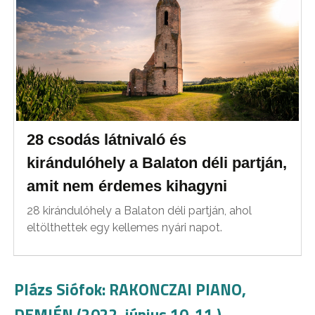
28 csodás látnivaló és
kirándulóhely a Balaton déli partján,
amit nem érdemes kihagyni
28 kirándulóhely a Balaton déli partján, ahol
eltölthettek egy kellemes nyári napot.
Plázs Siófok: RAKONCZAI PIANO,
DEMJÉN (2022. június 10-11.)