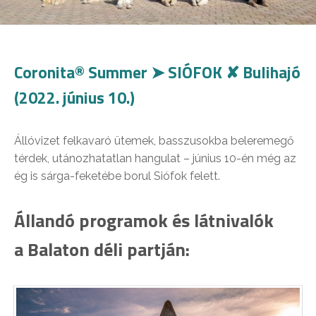
Coronita® Summer ➤ SIÓFOK ✘ Bulihajó
(2022. június 10.)
Állóvizet felkavaró ütemek, basszusokba beleremegő
térdek, utánozhatatlan hangulat – június 10-én még az
ég is sárga-feketébe borul Siófok felett.
Állandó programok és látnivalók
a Balaton déli partján: