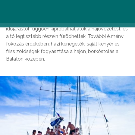
A program alatt a Balaton és a természet ritkábban
látott arcát mutatják be. Vitorlázás közben az
időjárástól függően kipróbálhatjátok a hajóvezetést, és
a tó legtisztább részein fürödhettek. További élmény
fokozás érdekében: házi kenegetők, saját kenyér és
friss zöldségek fogyasztása a hajón, borkóstolás a
Balaton közepén.