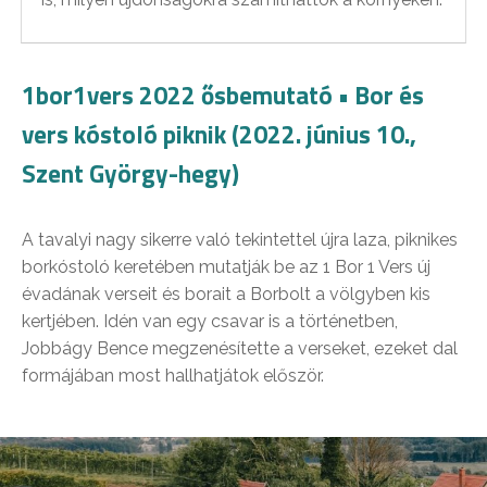
1bor1vers 2022 ősbemutató • Bor és
vers kóstoló piknik (2022. június 10.,
Szent György-hegy)
A tavalyi nagy sikerre való tekintettel újra laza, piknikes
borkóstoló keretében mutatják be az 1 Bor 1 Vers új
évadának verseit és borait a Borbolt a völgyben kis
kertjében. Idén van egy csavar is a történetben,
Jobbágy Bence megzenésítette a verseket, ezeket dal
formájában most hallhatjátok először.