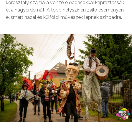
korosztály számára vonzó előadásokkal kápráztassák
el a nagyérdeműt. A több helyszínen zajló eseményen
elismert hazai és külföldi művészek lépnek színpadra.