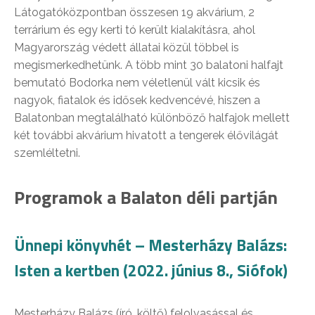
Látogatóközpontban összesen 19 akvárium, 2
terrárium és egy kerti tó került kialakításra, ahol
Magyarország védett állatai közül többel is
megismerkedhetünk. A több mint 30 balatoni halfajt
bemutató Bodorka nem véletlenül vált kicsik és
nagyok, fiatalok és idősek kedvencévé, hiszen a
Balatonban megtalálható különböző halfajok mellett
két további akvárium hivatott a tengerek élővilágát
szemléltetni.
Programok a Balaton déli partján
Ünnepi könyvhét – Mesterházy Balázs:
Isten a kertben (2022. június 8., Siófok)
Mesterházy Balázs (író, költő) felolvasással és