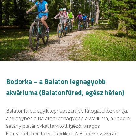
Bodorka – a Balaton legnagyobb
akváriuma (Balatonfüred, egész héten)
Balatonfüred egyik legnépszerűbb látogatóközpontja,
ami egyben a Balaton legnagyobb akváriuma, a Tagore
sétány platánokkal tarkított igéző, virágos
környezetében helyezkedik el. A Bodorka Vízivilág