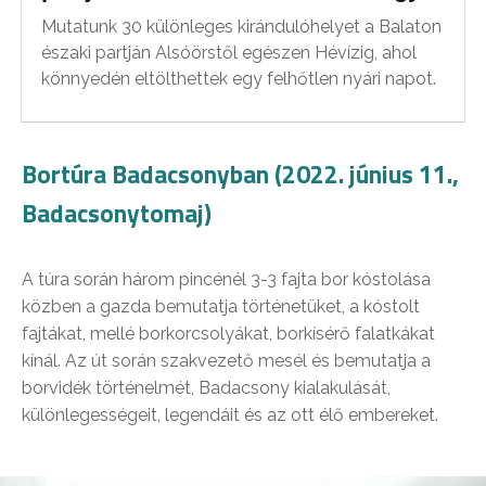
Mutatunk 30 különleges kirándulóhelyet a Balaton
északi partján Alsóörstől egészen Hévízig, ahol
könnyedén eltölthettek egy felhőtlen nyári napot.
Bortúra Badacsonyban (2022. június 11.,
Badacsonytomaj)
A túra során három pincénél 3-3 fajta bor kóstolása
közben a gazda bemutatja történetüket, a kóstolt
fajtákat, mellé borkorcsolyákat, borkísérő falatkákat
kínál. Az út során szakvezető mesél és bemutatja a
borvidék történelmét, Badacsony kialakulását,
különlegességeit, legendáit és az ott élő embereket.