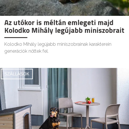
Az utókor is méltán emlegeti majd
Kolodko Mihály legújabb miniszobrait
Kolodko Mihály legújabb miniszobrainak karakterein
generációk nőttek fel.
SZÁLLÁSOK