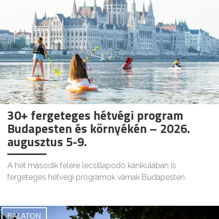
30+ fergeteges hétvégi program
Budapesten és környékén – 2026.
augusztus 5-9.
A hét második felére lecsillapodó kánikulában is
fergeteges hétvégi programok várnak Budapesten.
BALATON