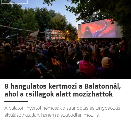
8 hangulatos kertmozi a Balatonnál,
ahol a csillagok alatt mozizhattok
A balatoni nyártól nemcsak a strandolás és lángosozás
elválaszthatatlan, hanem a szabadtéri mozi is.