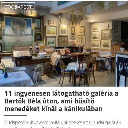
GOODAPEST
11 ingyenesen látogatható galéria a
Bartók Béla úton, ami hűsítő
menedéket kínál a kánikulában
Budapesti kultúrkörre invitálunk titeket az újbudai galériák