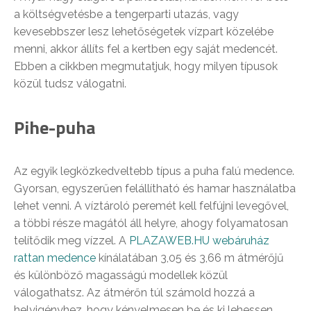
a költségvetésbe a tengerparti utazás, vagy
kevesebbszer lesz lehetőségetek vízpart közelébe
menni, akkor állíts fel a kertben egy saját medencét.
Ebben a cikkben megmutatjuk, hogy milyen típusok
közül tudsz válogatni.
Pihe-puha
Az egyik legközkedveltebb típus a puha falú medence.
Gyorsan, egyszerűen felállítható és hamar használatba
lehet venni. A víztároló peremét kell felfújni levegővel,
a többi része magától áll helyre, ahogy folyamatosan
telítődik meg vízzel. A
PLAZAWEB.HU webáruház
rattan medence
kínálatában 3,05 és 3,66 m átmérőjű
és különböző magasságú modellek közül
válogathatsz. Az átmérőn túl számold hozzá a
helyigényhez, hogy kényelmesen be és ki lehessen