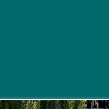
Ahogy kúszik egyre magasabbra a hőmérő
higanyszála, a boldog kerttulajdonosok végre
újra használatba vehetik a kényelmes kültéri
bútorokat vagy beszerezhetik a következő
szezonra a hiányzó vagy tönkrement darabokat.