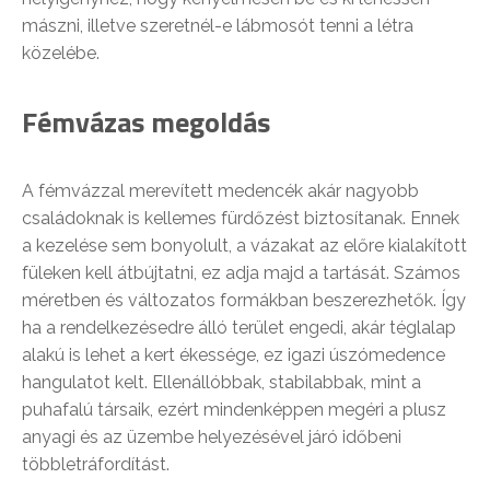
mászni, illetve szeretnél-e lábmosót tenni a létra
közelébe.
Fémvázas megoldás
A fémvázzal merevített medencék akár nagyobb
családoknak is kellemes fürdőzést biztosítanak. Ennek
a kezelése sem bonyolult, a vázakat az előre kialakított
füleken kell átbújtatni, ez adja majd a tartását. Számos
méretben és változatos formákban beszerezhetők. Így
ha a rendelkezésedre álló terület engedi, akár téglalap
alakú is lehet a kert ékessége, ez igazi úszómedence
hangulatot kelt. Ellenállóbbak, stabilabbak, mint a
puhafalú társaik, ezért mindenképpen megéri a plusz
anyagi és az üzembe helyezésével járó időbeni
többletráfordítást.