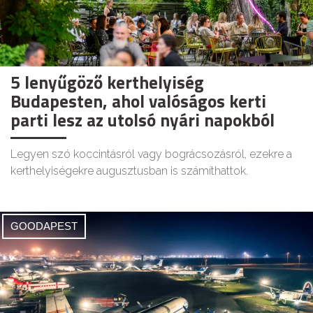
5 lenyűgöző kerthelyiség
Budapesten, ahol valóságos kerti
parti lesz az utolsó nyári napokból
Legyen szó koccintásról vagy bográcsozásról, ezekre a
kerthelyiségekre augusztusban is számíthattok.
GOODAPEST