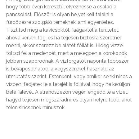
hogy több éven keresztül élvezhesse a család a
pancsolást. Először is olyan helyet kell találni a
fürdőzésre szolgáló térneknek, ami egyenletes.
Tisztítsd meg a kavicsoktól, faágaktól a területet,
ahová kerülni fog, és ha teljesen biztosra szeretnél
menni, akkor szerezz be alátét fóliát is. Hideg vízzel
töltsd fel a medencét, mert a melegben a kórokozók
jobban szaporodnak. A vízforgatót naponta többször
is bekapcsolhatod, a vegyszereket használd az
útmutatás szerint. Esténként, vagy amikor senki nincs a
vízben, fedjétek le a tetejét is fóliával, hogy ne kerüljön
bele falevél. A strandszezon végén engedd le a vizet,
hagyd teljesen megszáradni, és olyan helyre tedd, ahol
télen sincsenek mínuszok.