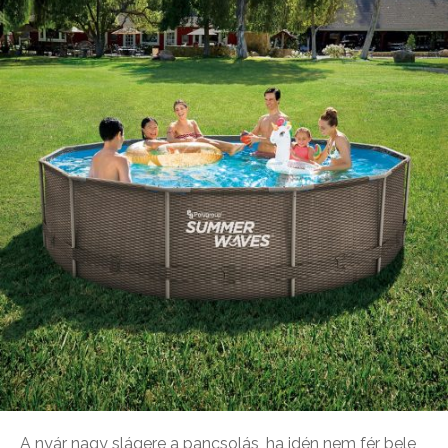
A nyár nagy slágere a pancsolás, ha idén nem fér bele