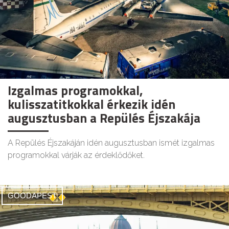
Izgalmas programokkal,
kulisszatitkokkal érkezik idén
augusztusban a Repülés Éjszakája
A Repülés Éjszakáján idén augusztusban ismét izgalmas
programokkal várják az érdeklődőket.
GOODAPEST