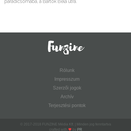
paradicsomába, a Bartók Béla útra.
Rólunk
Impresszum
Szerzői jogok
Archív
Terjesztési pontok
© 2017-2018 FUNZINE Média Kft. | Minden jog fenntartva
crafted with
by
PR