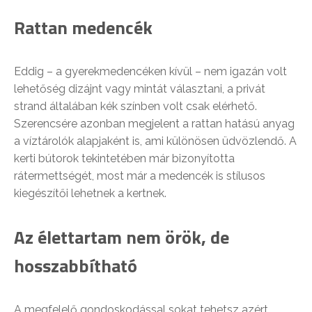
Rattan medencék
Eddig – a gyerekmedencéken kívül – nem igazán volt
lehetőség dizájnt vagy mintát választani, a privát
strand általában kék színben volt csak elérhető.
Szerencsére azonban megjelent a rattan hatású anyag
a víztárolók alapjaként is, ami különösen üdvözlendő. A
kerti bútorok tekintetében már bizonyította
rátermettségét, most már a medencék is stílusos
kiegészítői lehetnek a kertnek.
Az élettartam nem örök, de
hosszabbítható
A megfelelő gondoskodással sokat tehetsz azért,