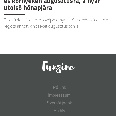
és környékén augusztusra, a nyár
utolsó hónapjára
Búcsúztassátok méltóképp a nyarat és vadásszátok le a
régóta áhított kincseket augusztusban is!
Rólunk
Impresszum
Szerzői jogok
Archív