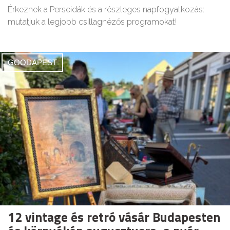
Érkeznek a Perseidák és a részleges napfogyatkozás:
mutatjuk a legjobb csillagnézős programokat!
GOODAPEST
12 vintage és retró vásár Budapesten