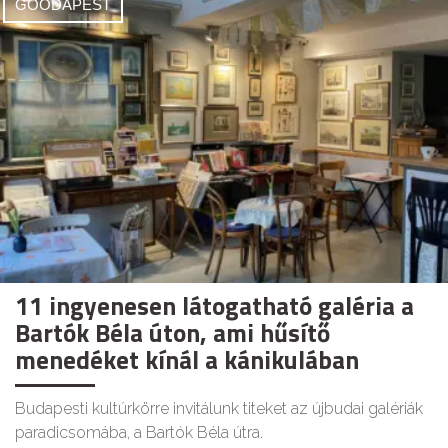
GOODAPEST
11 ingyenesen látogatható galéria a
Bartók Béla úton, ami hűsítő
menedéket kínál a kánikulában
Budapesti kultúrkörre invitálunk titeket az újbudai galériák
paradicsomába, a Bartók Béla útra.