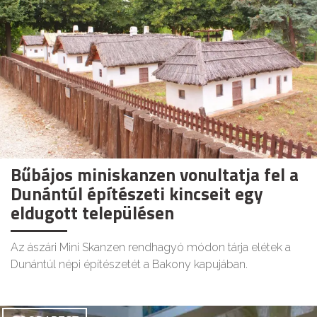
Bűbájos miniskanzen vonultatja fel a
Dunántúl építészeti kincseit egy
eldugott településen
Az ászári Mini Skanzen rendhagyó módon tárja elétek a
Dunántúl népi építészetét a Bakony kapujában.