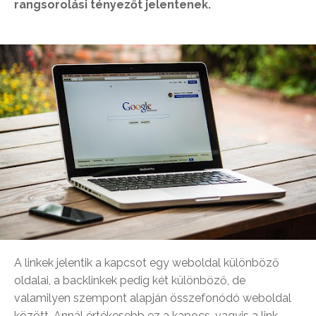
rangsorolási tényezőt jelentenek.
A linkek jelentik a kapcsot egy weboldal különböző
oldalai, a backlinkek pedig két különböző, de
valamilyen szempont alapján összefonódó weboldal
között. Annál értékesebb ez a kapocs, vagyis a link,