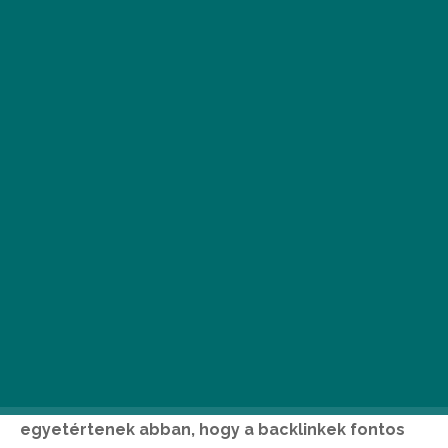
A linképítés nemcsak a keresőoptimalizálás
megjelenésekor számított, hanem napjainkban is
fontos része, eszköze a SEO-nak. A találati
listában való megjelenést, helyezést
folyamatosan változó algoritmusok szerint
értékeli a Google, és ugyan a hivatalos
szempontok nem nyilvánosak, a szakértők
egyetértenek abban, hogy a backlinkek fontos