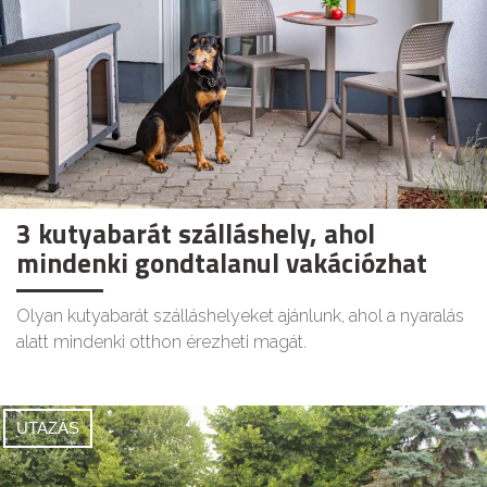
3 kutyabarát szálláshely, ahol
mindenki gondtalanul vakációzhat
Olyan kutyabarát szálláshelyeket ajánlunk, ahol a nyaralás
alatt mindenki otthon érezheti magát.
UTAZÁS