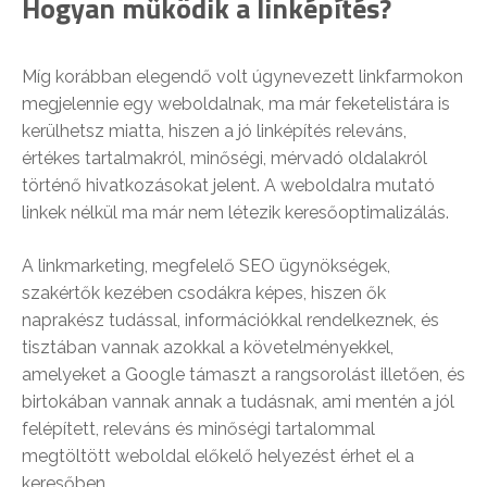
Hogyan működik a linképítés?
Míg korábban elegendő volt úgynevezett linkfarmokon
megjelennie egy weboldalnak, ma már feketelistára is
kerülhetsz miatta, hiszen a jó linképítés releváns,
értékes tartalmakról, minőségi, mérvadó oldalakról
történő hivatkozásokat jelent. A weboldalra mutató
linkek nélkül ma már nem létezik keresőoptimalizálás.
A linkmarketing, megfelelő SEO ügynökségek,
szakértők kezében csodákra képes, hiszen ők
naprakész tudással, információkkal rendelkeznek, és
tisztában vannak azokkal a követelményekkel,
amelyeket a Google támaszt a rangsorolást illetően, és
birtokában vannak annak a tudásnak, ami mentén a jól
felépített, releváns és minőségi tartalommal
megtöltött weboldal előkelő helyezést érhet el a
keresőben.