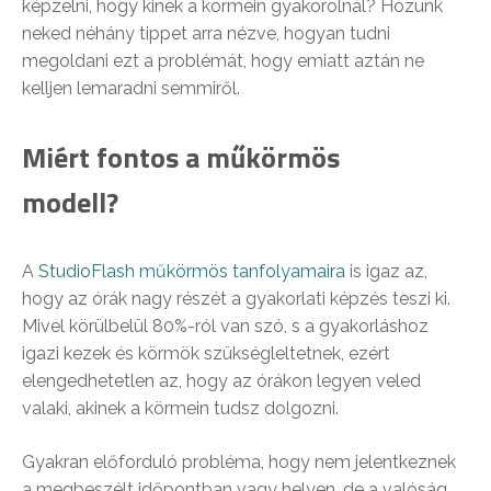
képzelni, hogy kinek a körmein gyakorolnál? Hozunk
neked néhány tippet arra nézve, hogyan tudni
megoldani ezt a problémát, hogy emiatt aztán ne
kelljen lemaradni semmiről.
Miért fontos a műkörmös
modell?
A
StudioFlash műkörmös tanfolyamaira
is igaz az,
hogy az órák nagy részét a gyakorlati képzés teszi ki.
Mivel körülbelül 80%-ról van szó, s a gyakorláshoz
igazi kezek és körmök szükségleltetnek, ezért
elengedhetetlen az, hogy az órákon legyen veled
valaki, akinek a körmein tudsz dolgozni.
Gyakran előforduló probléma, hogy nem jelentkeznek
a megbeszélt időpontban vagy helyen, de a valóság