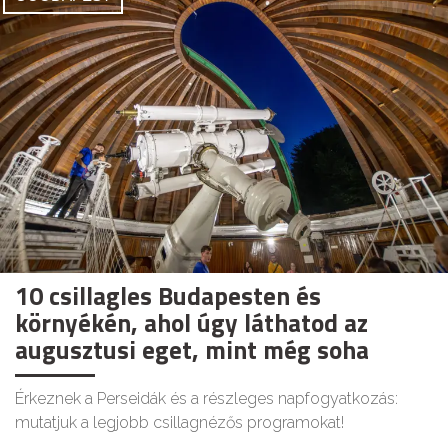
10 csillagles Budapesten és
környékén, ahol úgy láthatod az
augusztusi eget, mint még soha
Érkeznek a Perseidák és a részleges napfogyatkozás:
mutatjuk a legjobb csillagnézős programokat!