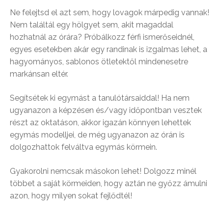
Ne felejtsd el azt sem, hogy lovagok márpedig vannak!
Nem találtál egy hölgyet sem, akit magaddal
hozhatnál az órára? Próbálkozz férfi ismerőseidnél,
egyes esetekben akár egy randinak is izgalmas lehet, a
hagyományos, sablonos ötletektől mindenesetre
markánsan eltér.
Segítsétek ki egymást a tanulótársaiddal! Ha nem
ugyanazon a képzésen és/vagy időpontban vesztek
részt az oktatáson, akkor igazán könnyen lehettek
egymás modelljei, de még ugyanazon az órán is
dolgozhattok felváltva egymás körmein.
Gyakorolni nemcsak másokon lehet! Dolgozz minél
többet a saját körmeiden, hogy aztán ne győzz ámulni
azon, hogy milyen sokat fejlődtél!