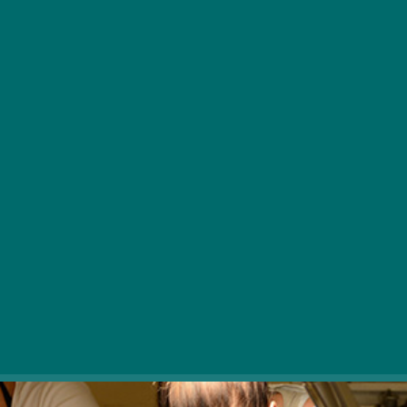
Segítsd magadon, Isten is megsegít! Biztosan
hallottad már ezt a mondást, így hát nem fog
meglepni, hogy mi is ezt hozzuk, amikor azzal a
nehézséggel szembesülünk, hogy azért nem
merünk belevágni valamibe, mert nem garantált
a dologhoz minden részlet.