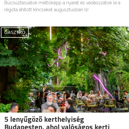
Búcsúztassátok méltóképp a nyarat és vadásszátok le a
régóta áhított kincseket augusztusban is!
GASZTRO
5 lenyűgöző kerthelyiség
Budapesten, ahol valóságos kerti