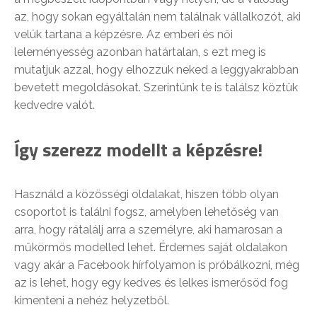
az, hogy sokan egyáltalán nem találnak vállalkozót, aki
velük tartana a képzésre. Az emberi és női
leleményesség azonban határtalan, s ezt meg is
mutatjuk azzal, hogy elhozzuk neked a leggyakrabban
bevetett megoldásokat. Szerintünk te is találsz köztük
kedvedre valót.
Így szerezz modellt a képzésre!
Használd a közösségi oldalakat, hiszen több olyan
csoportot is találni fogsz, amelyben lehetőség van
arra, hogy rátalálj arra a személyre, aki hamarosan a
műkörmös modelled lehet. Érdemes saját oldalakon
vagy akár a Facebook hírfolyamon is próbálkozni, még
az is lehet, hogy egy kedves és lelkes ismerősöd fog
kimenteni a nehéz helyzetből.