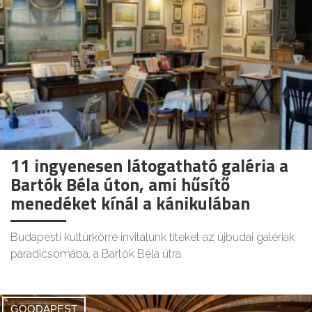
11 ingyenesen látogatható galéria a
Bartók Béla úton, ami hűsítő
menedéket kínál a kánikulában
Budapesti kultúrkörre invitálunk titeket az újbudai galériák
paradicsomába, a Bartók Béla útra.
GOODAPEST