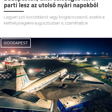
parti lesz az utolsó nyári napokból
Legyen szó koccintásról vagy bográcsozásról, ezekre a
kerthelyiségekre augusztusban is számíthattok.
GOODAPEST