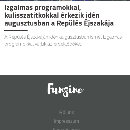
Izgalmas programokkal,
kulisszatitkokkal érkezik idén
augusztusban a Repülés Éjszakája
A Repülés Éjszakáján idén augusztusban ismét izgalmas
programokkal várják az érdeklődőket.
Rólunk
Impresszum
Szerzői jogok