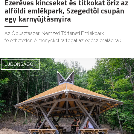
Ezeréves kincseket és titkokat őriz az
alföldi emlékpark, Szegedtől csupán
egy karnyújtásnyira
Az Ópusztaszeri Nemzeti Történeti Emlékpark
felejthetetlen élményeket tartogat az egész családnak.
ÚJDONSÁGOK