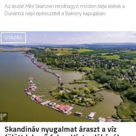
Az ászári Mini Skanzen rendhagyó módon tárja elétek a
Dunántúl népi építészetét a Bakony kapujában.
UTAZÁS
Skandináv nyugalmat áraszt a víz