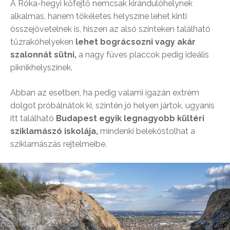
A Róka-hegyi kőfejtő nemcsak kirándulóhelynek
alkalmas, hanem tökéletes helyszíne lehet kinti
összejövetelnek is, hiszen az alsó szinteken található
tűzrakóhelyeken
lehet bográcsozni vagy akár
szalonnát sütni,
a nagy füves placcok pedig ideális
piknikhelyszínek.
Abban az esetben, ha pedig valami igazán extrém
dolgot próbálnátok ki, szintén jó helyen jártok, ugyanis
itt található
Budapest egyik legnagyobb kültéri
sziklamászó iskolája,
mindenki belekóstolhat a
sziklamászás rejtelmeibe.