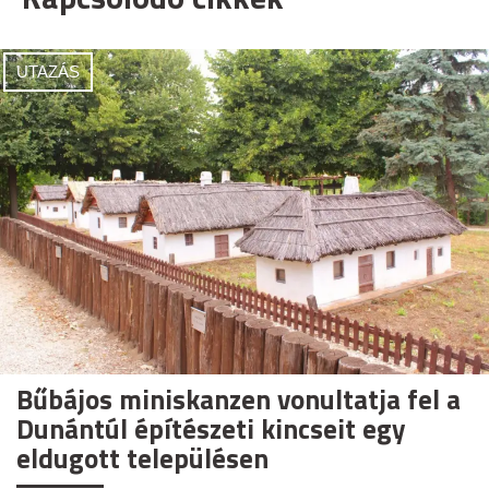
UTAZÁS
Bűbájos miniskanzen vonultatja fel a
Dunántúl építészeti kincseit egy
eldugott településen