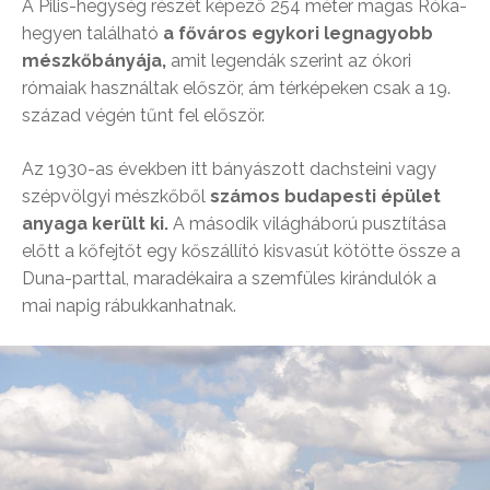
A Pilis-hegység részét képező 254 méter magas Róka-
hegyen található
a főváros egykori legnagyobb
mészkőbányája,
amit legendák szerint az ókori
rómaiak használtak először, ám térképeken csak a 19.
század végén tűnt fel először.
Az 1930-as években itt bányászott dachsteini vagy
szépvölgyi mészkőből
számos budapesti épület
anyaga került ki.
A második világháború pusztítása
előtt a kőfejtőt egy kőszállító kisvasút kötötte össze a
Duna-parttal, maradékaira a szemfüles kirándulók a
mai napig rábukkanhatnak.