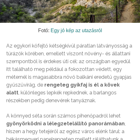
Fotó:
Egy jó kép az utazásról
Az egykori kőfejtő kétségkívül páratlan látványosság a
túrázók körében, emellett viszont növény- és állattani
szempontból is érdekes úti cél: az országban egyedül
itt található meg például a fokozottan védett, egy
méternél is magasabbra növő balkáni eredetű gyapjas
gyűszűvirág, de
rengeteg gyíkfaj is él a kövek
alatt
, különleges lepkék repkednek, a barlangos
részekben pedig denevérek tanyáznak.
A könnyed séta során számos pihenőpadról lehet
gyönyörködni a lélegzetelállító panorámában
,
hiszen a hegy tetejéről az egész város elénk tárul: a
békásmegyeri panelrengeteg mellett ráláthatunk a