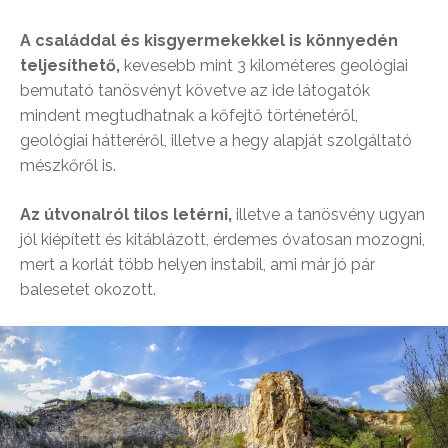
A családdal és kisgyermekekkel is könnyedén
teljesíthető,
kevesebb mint 3 kilométeres geológiai
bemutató tanösvényt követve az ide látogatók
mindent megtudhatnak a kőfejtő történetéről,
geológiai hátteréről, illetve a hegy alapját szolgáltató
mészkőről is.
Az útvonalról tilos letérni,
illetve a tanösvény ugyan
jól kiépített és kitáblázott, érdemes óvatosan mozogni,
mert a korlát több helyen instabil, ami már jó pár
balesetet okozott.