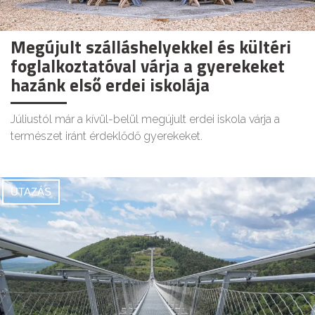
Megújult szálláshelyekkel és kültéri
foglalkoztatóval várja a gyerekeket
hazánk első erdei iskolája
Júliustól már a kívül-belül megújult erdei iskola várja a
természet iránt érdeklődő gyerekeket.
UTAZÁS