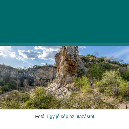
falai közötti barangolás, ha elszakadnátok a
főváros zajától.
Fotó:
Egy jó kép az utazásról