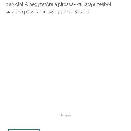
parkolni. A hegytetőre a pirossáv-turistajelzésből
kiágazó pirosháromszög-jelzés visz fel.