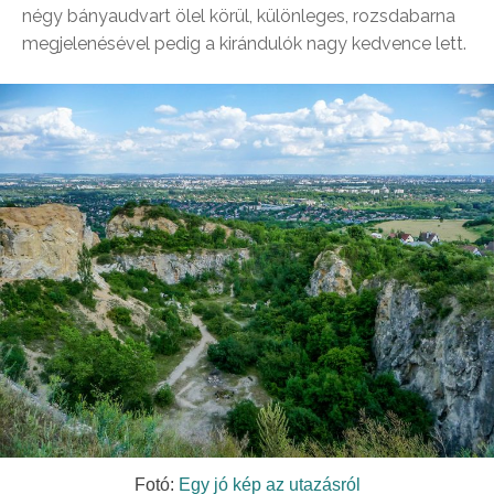
négy bányaudvart ölel körül, különleges, rozsdabarna
megjelenésével pedig a kirándulók nagy kedvence lett.
Fotó:
Egy jó kép az utazásról