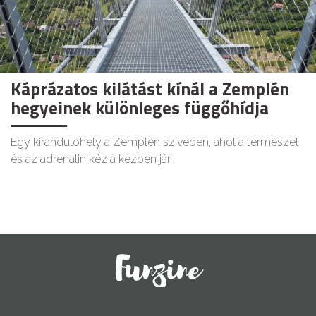
Káprázatos kilátást kínál a Zemplén
hegyeinek különleges függőhídja
Egy kirándulóhely a Zemplén szívében, ahol a természet
és az adrenalin kéz a kézben jár.