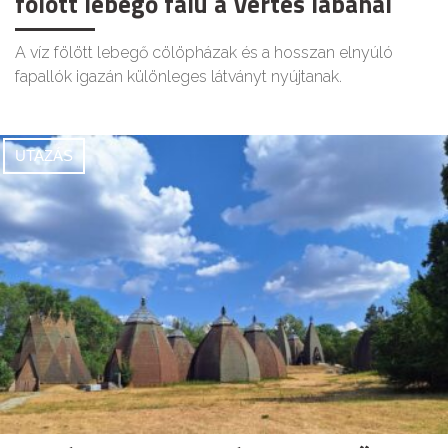
fölött lebegő falu a Vértes lábánál
A víz fölött lebegő cölöpházak és a hosszan elnyúló
fapallók igazán különleges látványt nyújtanak.
UTAZÁS