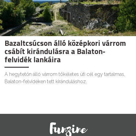
Bazaltcsúcson álló középkori várrom
csábít kirándulásra a Balaton-
felvidék lankáira
A hegytetőn álló várrom tökéletes úti cél egy tartalmas,
Balaton-felvidéken tett kiránduláshoz.