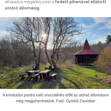
elhaladva megérkezzünk a
fedett pihenővel ellátott
utolsó állomásig.
A kiindulási pontra való visszatérés előtt az utolsó állomáson
még megpihenhetünk. Fotó: Györkő Zsombor