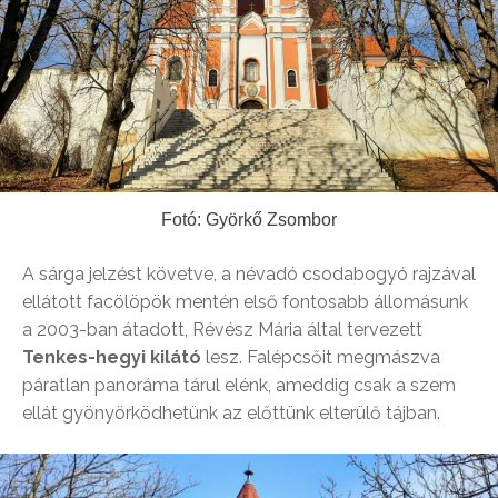
Fotó: Györkő Zsombor
A sárga jelzést követve, a névadó csodabogyó rajzával
ellátott facölöpök mentén első fontosabb állomásunk
a 2003-ban átadott, Révész Mária által tervezett
Tenkes-hegyi kilátó
lesz. Falépcsőit megmászva
páratlan panoráma tárul elénk, ameddig csak a szem
ellát gyönyörködhetünk az előttünk elterülő tájban.