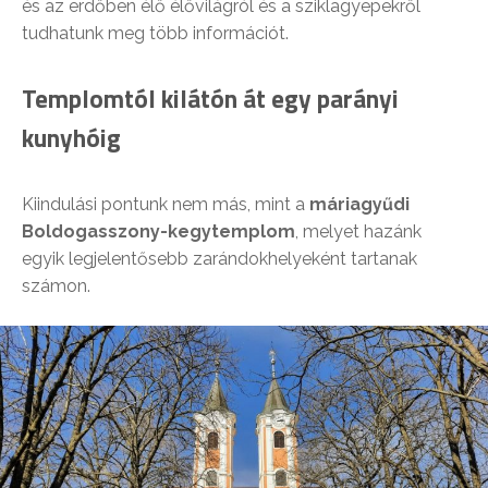
és az erdőben élő élővilágról és a sziklagyepekről
tudhatunk meg több információt.
Templomtól kilátón át egy parányi
kunyhóig
Kiindulási pontunk nem más, mint a
m
áriagyűdi
Boldogasszony-kegytemplom
, melyet hazánk
egyik legjelentősebb zarándokhelyeként tartanak
számon.