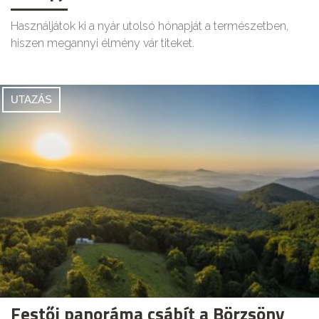
Használjátok ki a nyár utolsó hónapját a természetben,
hiszen megannyi élmény vár titeket.
UTAZÁS
Festői panoráma csábít a Börzsöny