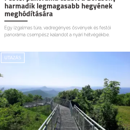
harmadik legmagasabb hegyének
meghódítására
Egy izgalmas túra, vadregényes ösvények és festői
panoráma csempész kalandot a nyári hétvégékbe.
UTAZÁS