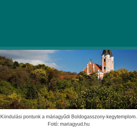
Tenkes-hegynél.
Kiindulási pontunk a máriagyűdi Boldogasszony-kegytemplom.
Fotó: mariagyud.hu