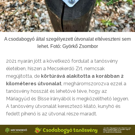
A csodabogyó által szegélyezett útvonalat eltéveszteni sem
lehet. Fotó: Györkő Zsombor
2021 nyarán jött a következő fordulat a tanösvény
életében, hiszen a Mecsekerdő Zrt. nemcsak
megújította, de
körtúrává alakította a korábban 2
kilométeres útvonalat
, megháromszorozva ezzel a
tanösvény hosszát és lehetővé téve, hogy az
Máriagyűd és Bisse irányából is megközelíthető legyen.
A tanösvény útvonalát keresztező kilátó, kunyhó és
fedett pihenő is az útvonal része maradt.