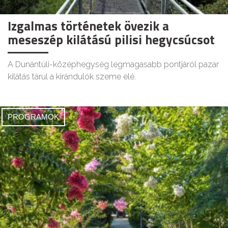
Izgalmas történetek övezik a
meseszép kilátású pilisi hegycsúcsot
A Dunántúli-középhegység legmagasabb pontjáról pazar
kilátás tárul a kirándulók szeme elé.
PROGRAMOK