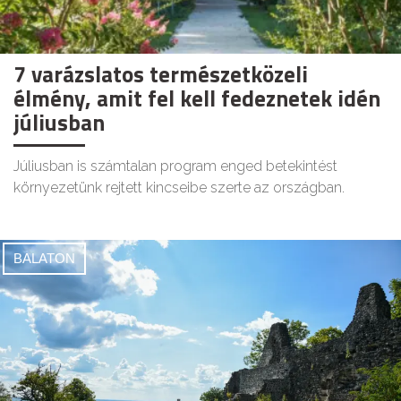
7 varázslatos természetközeli
élmény, amit fel kell fedeznetek idén
júliusban
Júliusban is számtalan program enged betekintést
környezetünk rejtett kincseibe szerte az országban.
BALATON