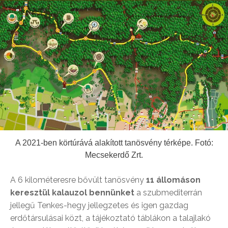
A 2021-ben körtúrává alakított tanösvény térképe. Fotó:
Mecsekerdő Zrt.
A 6 kilométeresre bővült tanösvény
11 állomáson
keresztül kalauzol bennünket
a szubmediterrán
jellegű Tenkes-hegy jellegzetes és igen gazdag
erdőtársulásai közt, a tájékoztató táblákon a talajlakó