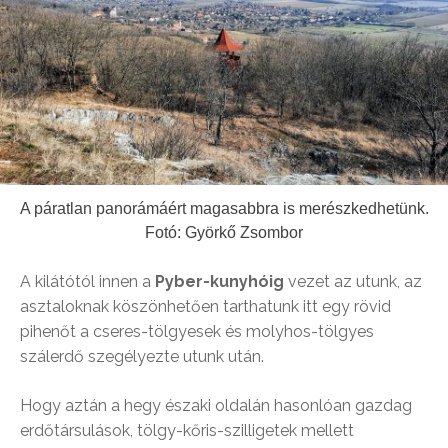
A páratlan panorámáért magasabbra is merészkedhetünk.
Fotó: Györkő Zsombor
A kilátótól innen a
Pyber-kunyhóig
vezet az utunk, az
asztaloknak köszönhetően tarthatunk itt egy rövid
pihenőt a cseres-tölgyesek és molyhos-tölgyes
szálerdő szegélyezte utunk után.
Hogy aztán a hegy északi oldalán hasonlóan gazdag
erdőtársulások, tölgy-kőris-szilligetek mellett