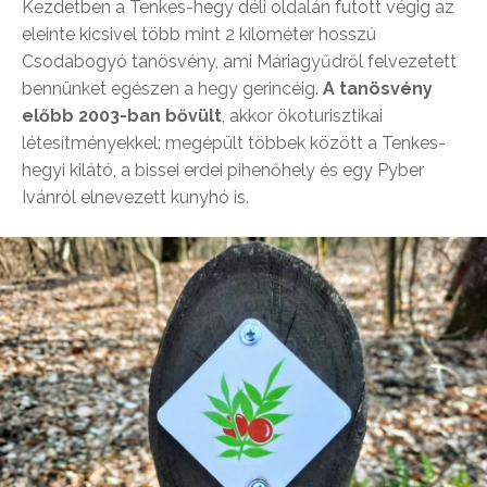
Kezdetben a Tenkes-hegy déli oldalán futott végig az
eleinte kicsivel több mint 2 kilométer hosszú
Csodabogyó tanösvény, ami Máriagyűdről felvezetett
bennünket egészen a hegy gerincéig.
A tanösvény
előbb 2003-ban bővült
, akkor ökoturisztikai
létesítményekkel: megépült többek között a Tenkes-
hegyi kilátó, a bissei erdei pihenőhely és egy Pyber
Ivánról elnevezett kunyhó is.