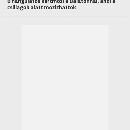
8 hangulatos kertmozi a Balatonnál, ahol a
csillagok alatt mozizhattok