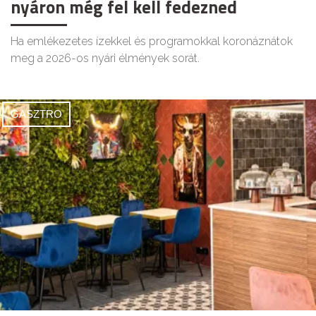
nyáron még fel kell fedezned
Ha emlékezetes ízekkel és programokkal koronáznátok
meg a 2026-os nyári élmények sorát.
GASZTRO