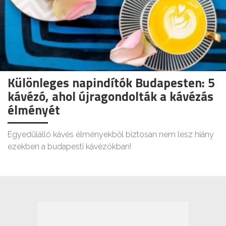
Különleges napindítók Budapesten: 5
kávézó, ahol újragondolták a kávézás
élményét
Egyedülálló kávés élményekből biztosan nem lesz hiány
ezekben a budapesti kávézókban!