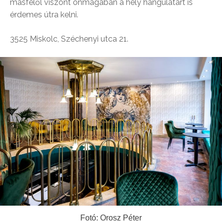
másfelől viszont önmagában a hely hangulatárt is
érdemes útra kelni.
3525 Miskolc, Széchenyi utca 21.
Fotó: Orosz Péter