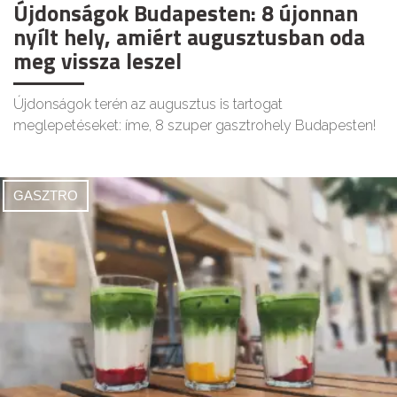
Újdonságok Budapesten: 8 újonnan
nyílt hely, amiért augusztusban oda
meg vissza leszel
Újdonságok terén az augusztus is tartogat
meglepetéseket: íme, 8 szuper gasztrohely Budapesten!
GASZTRO