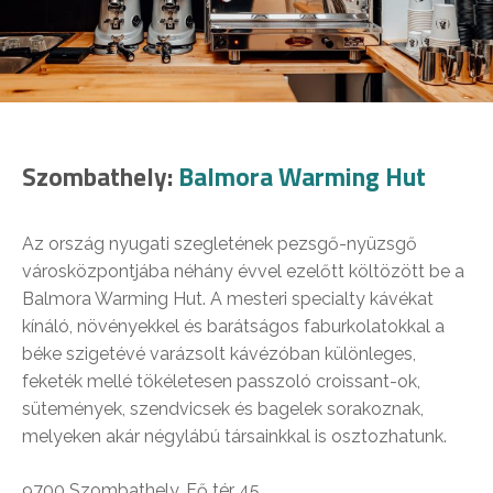
Szombathely:
Balmora Warming Hut
Az ország nyugati szegletének pezsgő-nyüzsgő
városközpontjába néhány évvel ezelőtt költözött be a
Balmora Warming Hut. A mesteri specialty kávékat
kínáló, növényekkel és barátságos faburkolatokkal a
béke szigetévé varázsolt kávézóban különleges,
feketék mellé tökéletesen passzoló croissant-ok,
sütemények, szendvicsek és bagelek sorakoznak,
melyeken akár négylábú társainkkal is osztozhatunk.
9700 Szombathely, Fő tér 45.