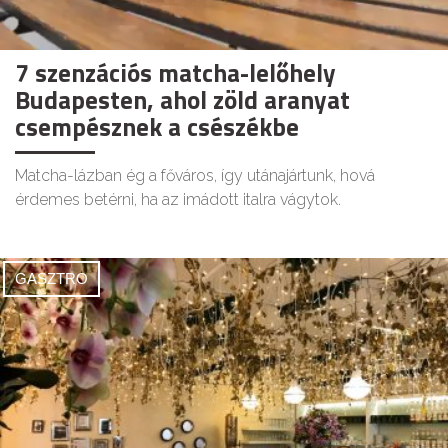
7 szenzációs matcha-lelőhely
Budapesten, ahol zöld aranyat
csempésznek a csészékbe
Matcha-lázban ég a főváros, így utánajártunk, hová
érdemes betérni, ha az imádott italra vágytok.
GASZTRO