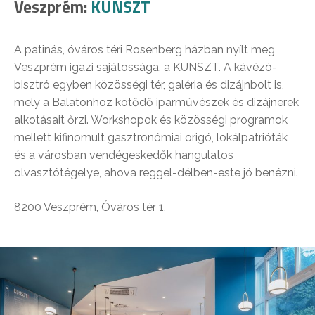
Veszprém:
KUNSZT
A patinás, óváros téri Rosenberg házban nyílt meg
Veszprém igazi sajátossága, a KUNSZT. A kávézó-
bisztró egyben közösségi tér, galéria és dizájnbolt is,
mely a Balatonhoz kötődő iparművészek és dizájnerek
alkotásait őrzi. Workshopok és közösségi programok
mellett kifinomult gasztronómiai origó, lokálpatrióták
és a városban vendégeskedők hangulatos
olvasztótégelye, ahova reggel-délben-este jó benézni.
8200 Veszprém, Óváros tér 1.