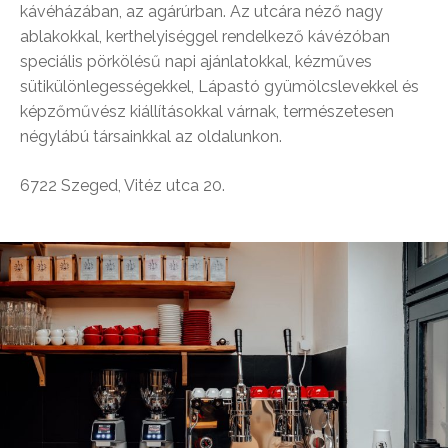
kávéházában, az agárúrban. Az utcára néző nagy
ablakokkal, kerthelyiséggel rendelkező kávézóban
speciális pörkölésű napi ajánlatokkal, kézműves
sütikülönlegességekkel, Lápastó gyümölcslevekkel és
képzőművész kiállításokkal várnak, természetesen
négylábú társainkkal az oldalunkon.
6722 Szeged, Vitéz utca 20.