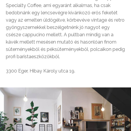
Specialty Coffee, ami egyaránt alkalmas, ha csak
bedobnánk egy lencsevégre kívánkozó erős feketét
vagy az emelten üldögélve, körbevéve vintage és retro
gyöngyszemekkel beszélgetnénk jó nagyot egy
csésze cappucino mellett. A pultban mindig van a
kávék mellett mesésen mutató és hasonlóan finom
süteményekből és péksüteményekből, polcaikon pedig
profi baristaeszközökből.
3300 Eger, Hibay Károly utca 19.