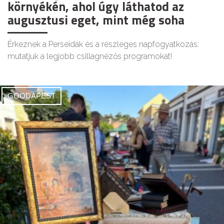
környékén, ahol úgy láthatod az
augusztusi eget, mint még soha
Érkeznek a Perseidák és a részleges napfogyatkozás:
mutatjuk a legjobb csillagnézős programokat!
GOODAPEST