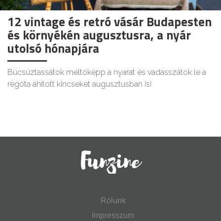
12 vintage és retró vásár Budapesten
és környékén augusztusra, a nyár
utolsó hónapjára
Búcsúztassátok méltóképp a nyarat és vadásszátok le a
régóta áhított kincseket augusztusban is!
Rólunk
Impresszum