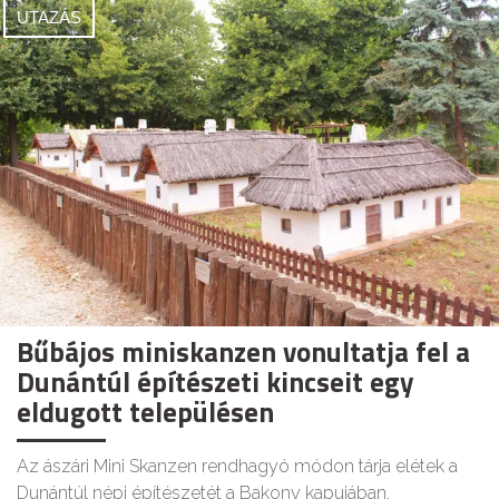
UTAZÁS
Bűbájos miniskanzen vonultatja fel a
Dunántúl építészeti kincseit egy
eldugott településen
Az ászári Mini Skanzen rendhagyó módon tárja elétek a
Dunántúl népi építészetét a Bakony kapujában.