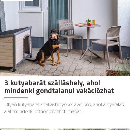
3 kutyabarát szálláshely, ahol
mindenki gondtalanul vakációzhat
Olyan kutyabarát szálláshelyeket ajánlunk, ahol a nyaralás
alatt mindenki otthon érezheti magát.