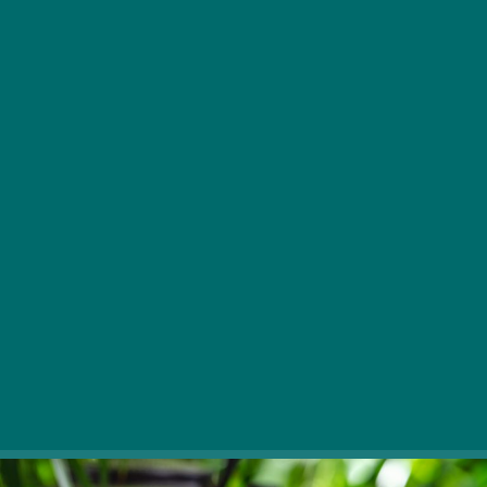
Számtalan ízletes ételt köszönhetünk az olasz
gasztronómiának. Gondoljunk csak a spagettire,
pizzára, a lasagne-ra! Nem is beszélve az olyan
édességekről, mint a tiramisu, a panna cotta
vagy mai cikkünk főszereplője, a profiterol.