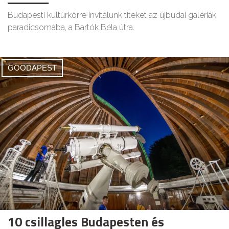
Budapesti kultúrkörre invitálunk titeket az újbudai galériák
paradicsomába, a Bartók Béla útra.
GOODAPEST
10 csillagles Budapesten és