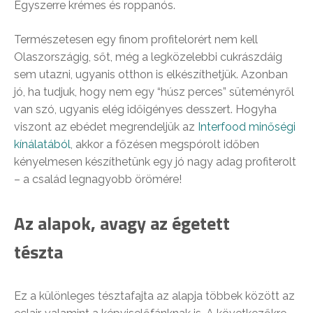
Egyszerre krémes és roppanós.
Természetesen egy finom profitelorért nem kell
Olaszországig, sőt, még a legközelebbi cukrászdáig
sem utazni, ugyanis otthon is elkészíthetjük. Azonban
jó, ha tudjuk, hogy nem egy “húsz perces” süteményről
van szó, ugyanis elég időigényes desszert. Hogyha
viszont az ebédet megrendeljük az
Interfood minőségi
kínálatából
, akkor a főzésen megspórolt időben
kényelmesen készíthetünk egy jó nagy adag profiterolt
– a család legnagyobb örömére!
Az alapok, avagy az égetett
tészta
Ez a különleges tésztafajta az alapja többek között az