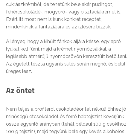
cukrászkrémből, de tehetünk bele akár pudingot,
fehércsokoládé-, mogyoró- vagy pisztáciakrémet is.
Ezért itt most nem is írunk konkrét receptet,
mindenkinek a fantáziájára és az ízlésére bízzuk.
A lényeg, hogy a kihűlt fánkok aljára késsel egy apró
lyukat kell fúrni, majd a krémet nyomózsákkal, a
legkisebb átmérőjű nyomócsövön keresztült betölteni.
Az égetett tészta ugyanis sülés során megnő, és belül
üreges lesz.
Az öntet
Nem teljes a profiterol csokoládéöntet nélkül! Ehhez jó
minőségű étcsokoládét és forró habtejszínt keverjünk
össze egyenlő arányban (tehát például 100 g csokihoz
100 g tejszín), majd tegyünk bele egy kevés alkoholos