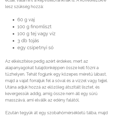
eclair, valamint a képviselőfánknak is. A következőkre
lesz szükség hozzá:
60 g vaj
100 g finomliszt
100 g tej vagy víz
3 db tojás
egy csipetnyi só
Az elkészítése pedig azért érdekes, mert az
alapanyagokat tulajdonképpen össze kell főzni a
tűzhelyen. Tehát fogjunk egy közepes méretű lábast,
majd a vajat forraljuk fel a sóval és a vízzel vagy tejjel.
Utána adjuk hozzá az előzőleg átszitált lisztet, és
kevergessük addig, amíg össze nem áll egy sűrű
masszává, ami elválik az edény falától.
Ezután tegyük át egy szobahőmérsékletű tálba, majd