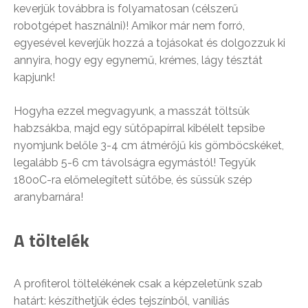
keverjük továbbra is folyamatosan (célszerű
robotgépet használni)! Amikor már nem forró,
egyesével keverjük hozzá a tojásokat és dolgozzuk ki
annyira, hogy egy egynemű, krémes, lágy tésztát
kapjunk!
Hogyha ezzel megvagyunk, a masszát töltsük
habzsákba, majd egy sütőpapírral kibélelt tepsibe
nyomjunk belőle 3-4 cm átmérőjű kis gömböcskéket,
legalább 5-6 cm távolságra egymástól! Tegyük
180oC-ra előmelegített sütőbe, és süssük szép
aranybarnára!
A töltelék
A profiterol töltelékének csak a képzeletünk szab
határt: készíthetjük édes tejszínből, vaníliás