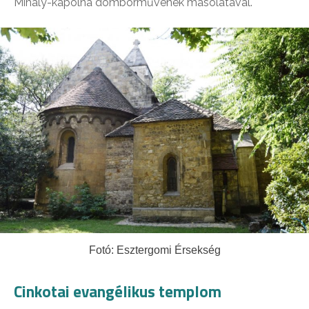
Mihály-kápolna domborművének másolatával.
Fotó: Esztergomi Érsekség
Cinkotai evangélikus templom