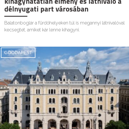
kihagyhatatlan élmény és látnivaló a
délnyugati part városában
Balatonboglár a fürdőhelyeken túl is megannyi látnivalóval
kecsegtet, amiket kár lenne kihagyni.
GOODAPEST