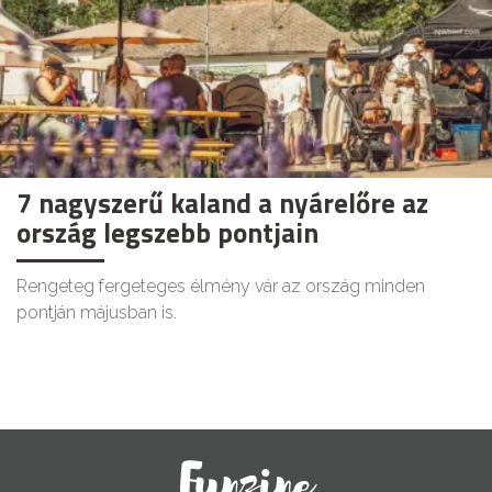
7 nagyszerű kaland a nyárelőre az
ország legszebb pontjain
Rengeteg fergeteges élmény vár az ország minden
pontján májusban is.