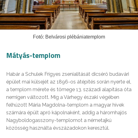
Fotó: Belvárosi plébániatemplom
Mátyás-templom
Habár a Schulek Frigyes zsenialitását dicsérő budavári
épület mai külsejét az 1896-os átépítés során nyerte el,
a templom mérete és tömege 13. századi alapítása óta
nemigen változott. Míg a Várhegy északi végében
felhúzott Mária Magdolna-templom a magyar hívek
számára épült apró kápolnaként, addig a háromhajós
Nagyboldogasszony-templomot a németajkú
közösség használta évszázadokon keresztül.