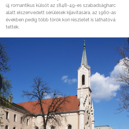
új, romantikus külsőt az 1848-49-es szabadságharc
alatt elszenvedett sérülések kijavítására, az 1960-as
években pedig több török kori részletét is láthatóvá
tették.