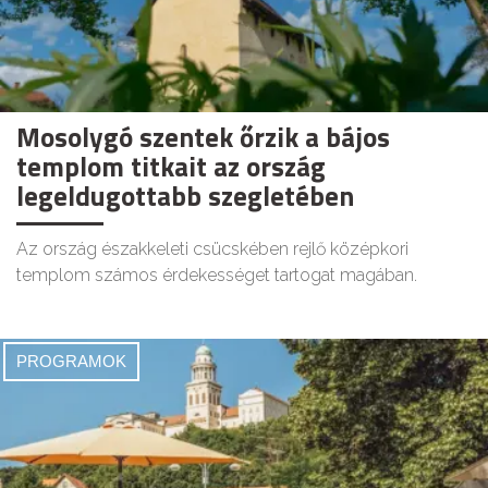
Mosolygó szentek őrzik a bájos
templom titkait az ország
legeldugottabb szegletében
Az ország északkeleti csücskében rejlő középkori
templom számos érdekességet tartogat magában.
PROGRAMOK