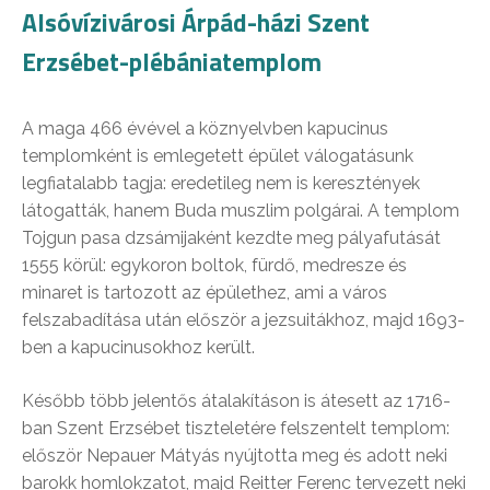
Alsóvízivárosi Árpád-házi Szent
Erzsébet-plébániatemplom
A maga 466 évével a köznyelvben kapucinus
templomként is emlegetett épület válogatásunk
legfiatalabb tagja: eredetileg nem is keresztények
látogatták, hanem Buda muszlim polgárai. A templom
Tojgun pasa dzsámijaként kezdte meg pályafutását
1555 körül: egykoron boltok, fürdő, medresze és
minaret is tartozott az épülethez, ami a város
felszabadítása után először a jezsuitákhoz, majd 1693-
ben a kapucinusokhoz került.
Később több jelentős átalakításon is átesett az 1716-
ban Szent Erzsébet tiszteletére felszentelt templom:
először Nepauer Mátyás nyújtotta meg és adott neki
barokk homlokzatot, majd Reitter Ferenc tervezett neki