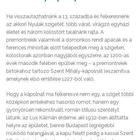
Ha visszautazhatnánk a 13. századba és felkeresnénk
az akkori Nyulak szigetét, több várat, virágzó egyházi
életet és három kolostort találnánk rajta. A
premontreiek valamivel a domonkos rendi apácák és a
ferences minoriták előtt telepedtek meg a szigeten,
kolostoraik azonban nagyjából egyszerre, az 1200-as
évek második felében épültek meg – a premontreiek
birtokához tartozó Szent Mihály-kápolnát leszámítva,
amelynek első említése 1227-ből való.
Hogy a kápolnát ma felkeresve nem egy, a sziget többi
középkori emlékéhez hasonló romot, hanem egy
gyönyörűen rekonstruált, román stílusú szentélyt
látunk, az Lux Kálmán érdeme, aki 1932-ben állíttatta
helyre az épületet, benne Budapest legrégebbi
működő harangjával, a kapu felett pedig a kassai Szent