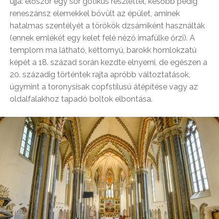
újjá: először egy sor gótikus részlettel, később pedig
reneszánsz elemekkel bővült az épület, aminek
hatalmas szentélyét a törökök dzsámiként használták
(ennek emlékét egy kelet felé néző imafülke őrzi). A
templom ma látható, kéttornyú, barokk homlokzatú
képét a 18. század során kezdte elnyerni, de egészen a
20. századig történtek rajta apróbb változtatások,
úgymint a toronysisak copfstílusú átépítése vagy az
oldalfalakhoz tapadó boltok elbontása.