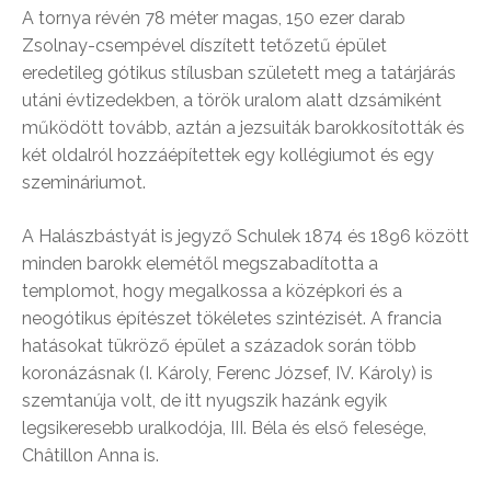
A tornya révén 78 méter magas, 150 ezer darab
Zsolnay-csempével díszített tetőzetű épület
eredetileg gótikus stílusban született meg a tatárjárás
utáni évtizedekben, a török uralom alatt dzsámiként
működött tovább, aztán a jezsuiták barokkosították és
két oldalról hozzáépítettek egy kollégiumot és egy
szemináriumot.
A Halászbástyát is jegyző Schulek 1874 és 1896 között
minden barokk elemétől megszabadította a
templomot, hogy megalkossa a középkori és a
neogótikus építészet tökéletes szintézisét. A francia
hatásokat tükröző épület a századok során több
koronázásnak (I. Károly, Ferenc József, IV. Károly) is
szemtanúja volt, de itt nyugszik hazánk egyik
legsikeresebb uralkodója, III. Béla és első felesége,
Châtillon Anna is.