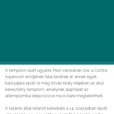
Belvárosi plébániatemplom
Első pillantásra az Erzsébet híd szomszédságában
terpeszkedő Belvárosi plébániatemplom nem tűnik
többnek egy méretes barokk építménynél, aminek
kisebb hasonmásaival bármelyik, egykoron a Habsburg
birodalomhoz tartozó településen összefuthatunk. Az
igazság ezzel szemben sokkal izgalmasabb!
A templom alatt ugyanis Pest városának őse, a Contra
Aquincum erődjének falai terülnek el: ennek egyik
bástyájára épült rá még István király idejében az első
keresztény templom, amelynek alapfalait az
altemplomba lelépcsőzve ma is bárki megtekintheti.
A tatárok által letarolt katedrális a 14. században épült