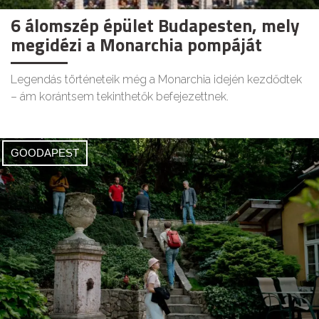
6 álomszép épület Budapesten, mely
megidézi a Monarchia pompáját
Legendás történeteik még a Monarchia idején kezdődtek
– ám korántsem tekinthetők befejezettnek.
GOODAPEST