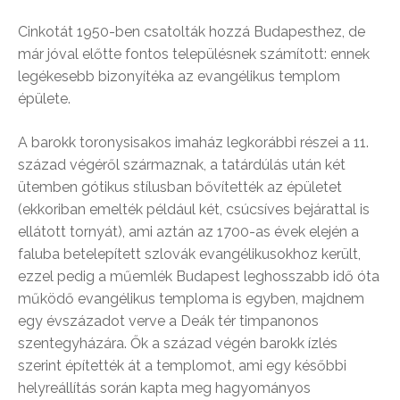
Cinkotát 1950-ben csatolták hozzá Budapesthez, de
már jóval előtte fontos településnek számított: ennek
legékesebb bizonyítéka az evangélikus templom
épülete.
A barokk toronysisakos imaház legkorábbi részei a 11.
század végéről származnak, a tatárdúlás után két
ütemben gótikus stílusban bővítették az épületet
(ekkoriban emelték például két, csúcsíves bejárattal is
ellátott tornyát), ami aztán az 1700-as évek elején a
faluba betelepített szlovák evangélikusokhoz került,
ezzel pedig a műemlék Budapest leghosszabb idő óta
működő evangélikus temploma is egyben, majdnem
egy évszázadot verve a Deák tér timpanonos
szentegyházára. Ők a század végén barokk ízlés
szerint építették át a templomot, ami egy későbbi
helyreállítás során kapta meg hagyományos