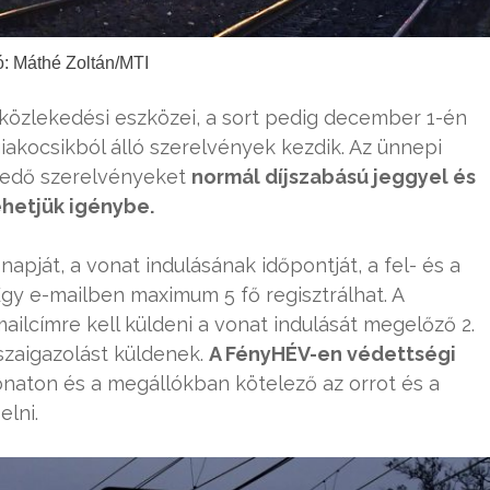
ó: Máthé Zoltán/MTI
közlekedési eszközei, a sort pedig december 1-én
akocsikból álló szerelvények kezdik. Az ünnepi
ekedő szerelvényeket
normál díjszabású jeggyel és
ehetjük igénybe.
napját, a vonat indulásának időpontját, a fel- és a
 Egy e-mailben maximum 5 fő regisztrálhat. A
ilcímre kell küldeni a vonat indulását megelőző 2.
szaigazolást küldenek.
A FényHÉV-en védettségi
vonaton és a megállókban kötelező az orrot és a
elni.