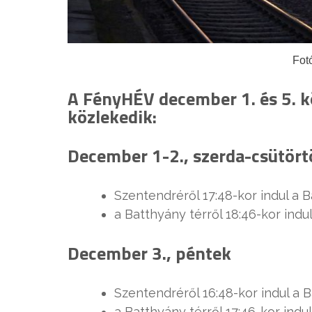
Fot
A FényHÉV december 1. és 5. k
közlekedik:
December 1-2., szerda-csütört
Szentendréről 17:48-kor indul a B
a Batthyány térről 18:46-kor indu
December 3., péntek
Szentendréről 16:48-kor indul a B
a Batthyány térről 17:46-kor ind