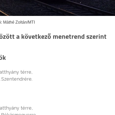
ó: Máthé Zoltán/MTI
özött a következő menetrend szerint
ök
atthyány térre,
l Szentendrére.
atthyány térre,
ul Békásmegyerre.