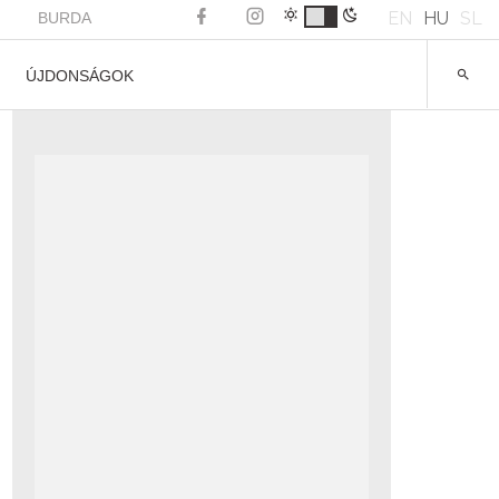
EN
HU
SL
BURDA
ÚJDONSÁGOK