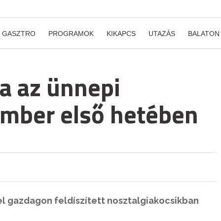
GASZTRO
PROGRAMOK
KIKAPCS
UTAZÁS
BALATON
ja az ünnepi
ember első hetében
 gazdagon feldíszített nosztalgiakocsikban