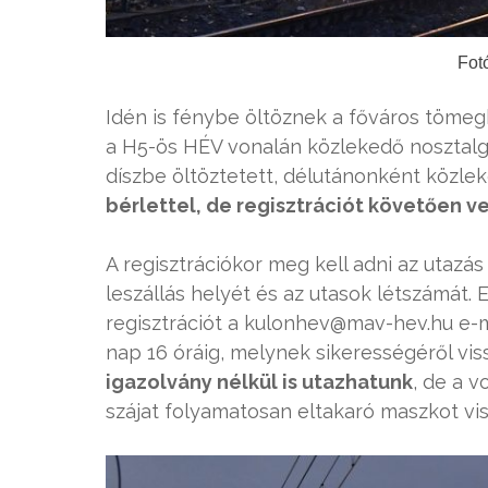
Fot
Idén is fénybe öltöznek a főváros tömeg
a H5-ös HÉV vonalán közlekedő nosztalgi
díszbe öltöztetett, délutánonként közl
bérlettel, de regisztrációt követően v
A regisztrációkor meg kell adni az utazás 
leszállás helyét és az utasok létszámát.
regisztrációt a kulonhev@mav-hev.hu e-ma
nap 16 óráig, melynek sikerességéről vis
igazolvány nélkül is utazhatunk
, de a 
szájat folyamatosan eltakaró maszkot vis