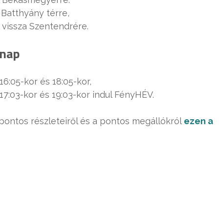
 Batthyány térre,
l vissza Szentendrére.
rnap
6:05-kor és 18:05-kor,
17:03-kor és 19:03-kor indul FényHÉV.
 pontos részleteiről és a pontos megállókról
ezen a