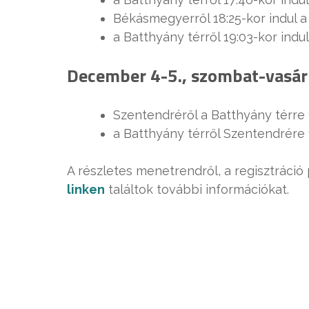
Békásmegyerről 18:25-kor indul a
a Batthyány térről 19:03-kor indu
December 4-5., szombat-vasá
Szentendréről a Batthyány térre 1
a Batthyány térről Szentendrére 
A részletes menetrendről, a regisztráció
linken
találtok további információkat.