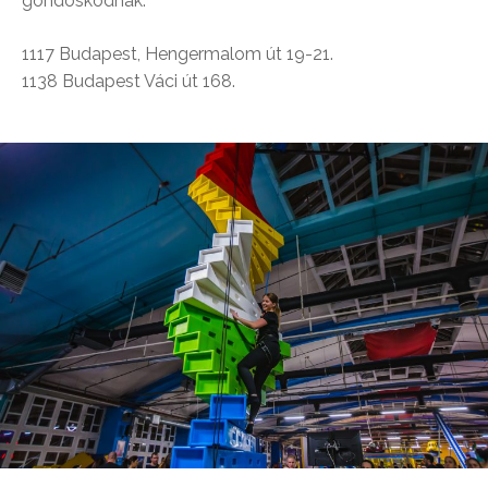
gondoskodnak.
1117 Budapest, Hengermalom út 19-21.
1138 Budapest Váci út 168.