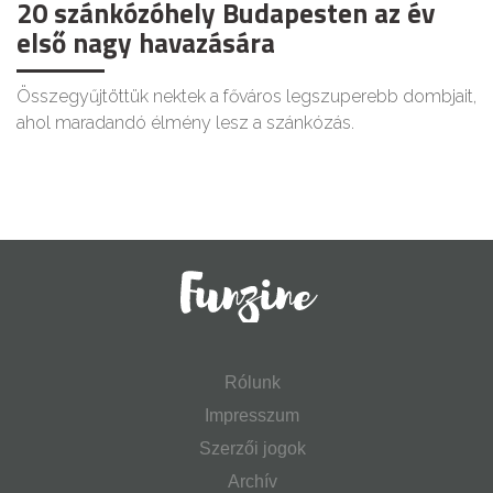
20 szánkózóhely Budapesten az év
első nagy havazására
Összegyűjtöttük nektek a főváros legszuperebb dombjait,
ahol maradandó élmény lesz a szánkózás.
Rólunk
Impresszum
Szerzői jogok
Archív