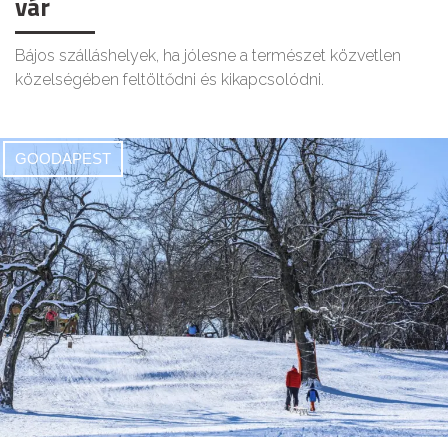
vár
Bájos szálláshelyek, ha jólesne a természet közvetlen
közelségében feltöltődni és kikapcsolódni.
GOODAPEST