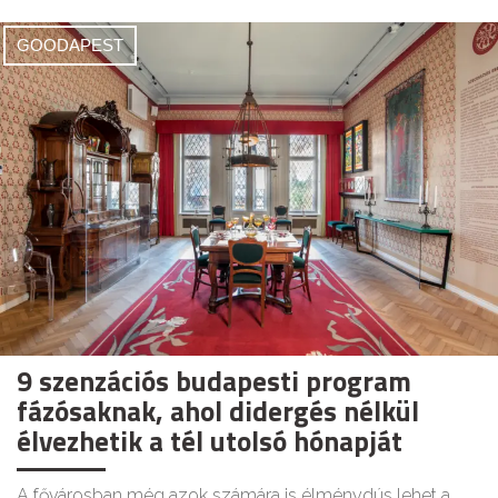
GOODAPEST
9 szenzációs budapesti program
fázósaknak, ahol didergés nélkül
élvezhetik a tél utolsó hónapját
A fővárosban még azok számára is élménydús lehet a