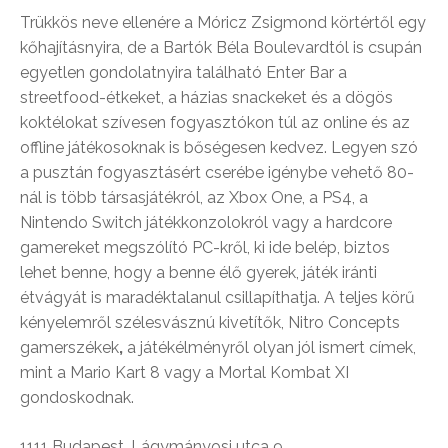
Trükkös neve ellenére a Móricz Zsigmond körtértől egy
kőhajításnyira, de a Bartók Béla Boulevardtól is csupán
egyetlen gondolatnyira található Enter Bar a
streetfood-étkeket, a házias snackeket és a dögös
koktélokat szívesen fogyasztókon túl az online és az
offline játékosoknak is bőségesen kedvez. Legyen szó
a pusztán fogyasztásért cserébe igénybe vehető 80-
nál is több társasjátékról, az Xbox One, a PS4, a
Nintendo Switch játékkonzolokról vagy a hardcore
gamereket megszólító PC-kről, ki ide belép, biztos
lehet benne, hogy a benne élő gyerek, játék iránti
étvágyát is maradéktalanul csillapíthatja. A teljes körű
kényelemről szélesvásznú kivetítők, Nitro Concepts
gamerszékek
,
a játékélményről olyan jól ismert címek,
mint a Mario Kart 8 vagy a Mortal Kombat XI
gondoskodnak.
1111 Budapest, Lágymányosi utca 9.