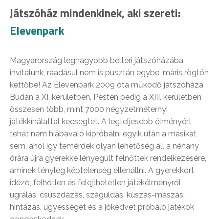
Játszóház mindenkinek, aki szereti:
Elevenpark
Magyarország legnagyobb beltéri játszóházába
invitálunk, ráadásul nem is pusztán egybe, máris rögtön
kettőbe! Az Elevenpark 2009 óta működő játszóháza
Budán a XI. kerületben, Pesten pedig a XIII. kerületben
összesen több, mint 7000 négyzetméternyi
játékkínálattal kecsegtet. A legteljesebb élményért
tehát nem hiábavaló kipróbálni egyik után a másikat
sem, ahol így temérdek olyan lehetőség áll a néhány
órára újra gyerekké lényegült felnőttek rendelkezésére,
aminek tényleg képtelenség ellenállni. A gyerekkort
idéző, felhőtlen és felejthetetlen játékélményről
ugrálás, csúszdázás, száguldás, kúszás-mászás,
hintázás, ügyességet és a jókedvet próbáló játékok