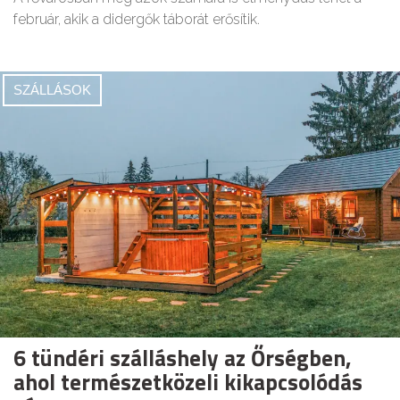
február, akik a didergők táborát erősítik.
SZÁLLÁSOK
6 tündéri szálláshely az Őrségben,
ahol természetközeli kikapcsolódás