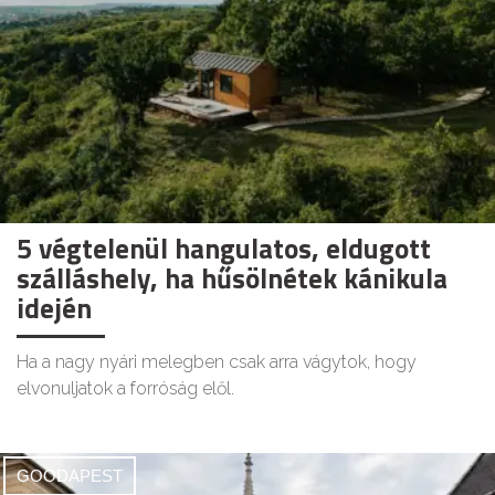
5 végtelenül hangulatos, eldugott
szálláshely, ha hűsölnétek kánikula
idején
Ha a nagy nyári melegben csak arra vágytok, hogy
elvonuljatok a forróság elől.
GOODAPEST