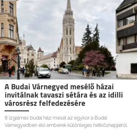
A Budai Várnegyed mesélő házai
invitálnak tavaszi sétára és az idilli
városrész felfedezésére
8 izgalmas budai ház mesél az egykor a Budai
Várnegyedben élő emberek különleges hétköznapjairól.