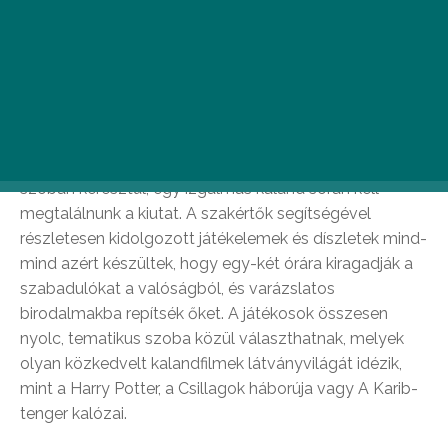
Rooms
A főváros szívében található Magic Rooms
szabadulószobák a műfaj újgenerációs képviselőjének
számítanak, hiszen itt modern, lakatmentes játékokon
vehetünk részt, melyek során van, hogy akár hat
szobán keresztül, egy izgalmas kaland során kell
megtalálnunk a kiutat. A szakértők segítségével
részletesen kidolgozott játékelemek és díszletek mind-
mind azért készültek, hogy egy-két órára kiragadják a
szabadulókat a valóságból, és varázslatos
birodalmakba repítsék őket. A játékosok összesen
nyolc, tematikus szoba közül választhatnak, melyek
olyan közkedvelt kalandfilmek látványvilágát idézik,
mint a Harry Potter, a Csillagok háborúja vagy A Karib-
tenger kalózai.