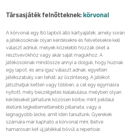
Társasjáték felnőtteknek:
körvonal
A körvonal egy 80 lapból álló kártyajáték, amely során
a játékosoknak olyan kérdésekre és felvetésekre kell
választ adniuk, melyek közelebb hozzák őket a
résztvevőkhöz vagy akár saját magukhoz. A
játékosoknak mindössze annyi a dolguk, hogy húznak
egy lapot, és arra igaz választ adnak, egyetlen
játékszabály van tehát: az őszinteség. A játékot
játszhatjuk ketten vagy többen, a cél egy egymásra
nyitott, mély beszélgetés kialakulása, melyben olyan
kérdéseket járhatunk közösen körbe, mint például
életünk legkellemetlenebb pillanata, vagy a
legnagyobb lecke, amit idén tanultunk. Gyerekek
számára már kapható a körvonal mini, illetve
hamarosan két új játékkal bővül a repertoár.