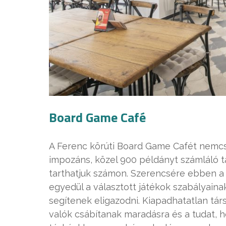
Board Game Café
A Ferenc körúti Board Game Cafét nemcsa
impozáns, közel 900 példányt számláló tá
tarthatjuk számon. Szerencsére ebben
egyedül a választott játékok szabályain
segítenek eligazodni. Kiapadhatatlan társ
valók csábítanak maradásra és a tudat, 