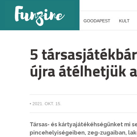
GOODAPEST
KULT
5 társasjátékbá
újra átélhetjük 
•
2021. OKT. 15.
Társas- és kártyajátékéhségünket mi se
pincehelyiségeiben, zeg-zugaiban, la