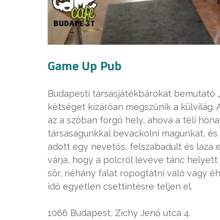
Game Up Pub
Budapesti társasjátékbárokat bemutató 
kétséget kizáróan megszűnik a külvilág.
az a szóban forgó hely, ahova a téli hónap
társaságunkkal bevackolni magunkat, és ú
adott egy nevetős, felszabadult és laza 
várja, hogy a polcról levéve tánc helyet
sör, néhány falat ropogtatni való vagy éh
idő egyetlen csettintésre teljen el.
1066 Budapest, Zichy Jenő utca 4.