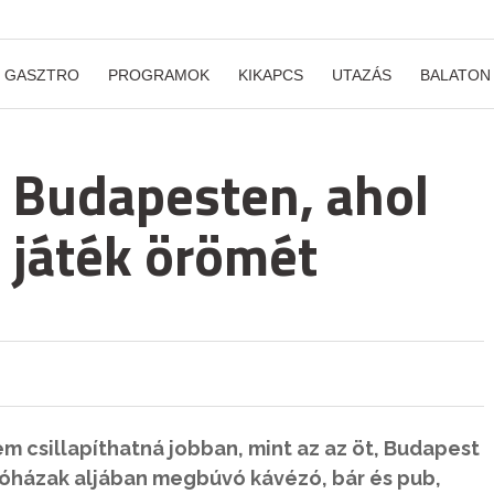
GASZTRO
PROGRAMOK
KIKAPCS
UTAZÁS
BALATON
r Budapesten, ahol
a játék örömét
m csillapíthatná jobban, mint az az öt, Budapest
kóházak aljában megbúvó kávézó, bár és pub,