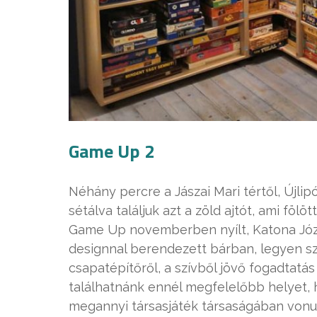
Game Up 2
Néhány percre a Jászai Mari tértől, Újl
sétálva találjuk azt a zöld ajtót, ami föl
Game Up novemberben nyílt, Katona Józs
designnal berendezett bárban, legyen szó
csapatépítőről, a szívből jövő fogadtatás
találhatnánk ennél megfelelőbb helyet, h
megannyi társasjáték társaságában vonul