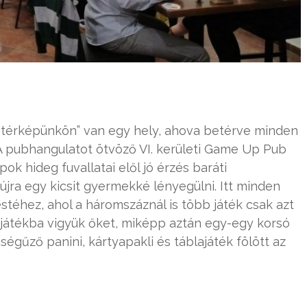
„térképünkön” van egy hely, ahova betérve minden
 A pubhangulatot ötvöző VI. kerületi Game Up Pub
ok hideg fuvallatai elől jó érzés baráti
jra egy kicsit gyermekké lényegülni. Itt minden
estéhez, ahol a háromszáznál is több játék csak azt
t játékba vigyük őket, miképp aztán egy-egy korsó
ségűző panini, kártyapakli és táblajáték fölött az