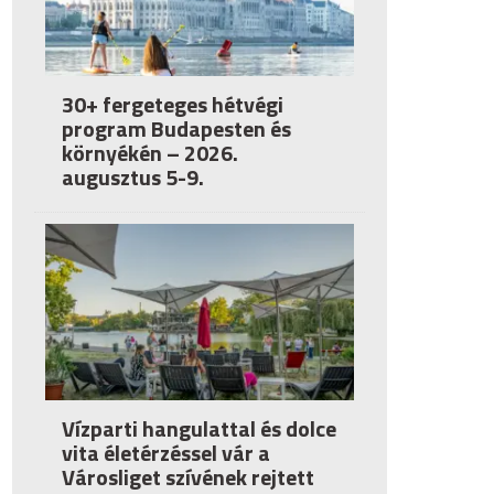
30+ fergeteges hétvégi
program Budapesten és
környékén – 2026.
augusztus 5-9.
Vízparti hangulattal és dolce
vita életérzéssel vár a
Városliget szívének rejtett