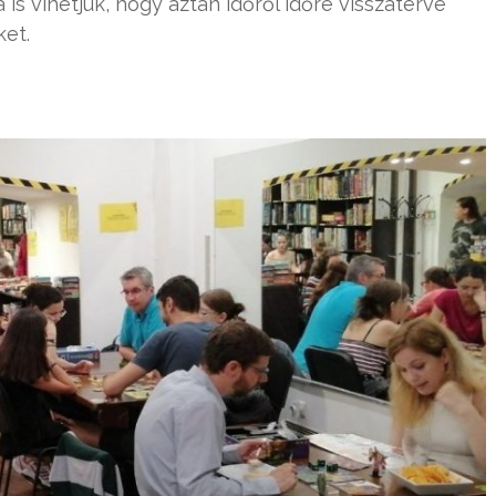
s vihetjük, hogy aztán időről időre visszatérve
ket.