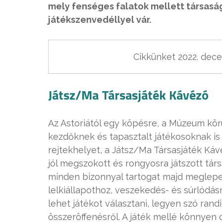
mely fenséges falatok mellett társasá
játékszenvedéllyel vár.
Cikkünket 2022. decem
Játsz/Ma Társasjáték Kávézó
Az Astoriától egy köpésre, a Múzeum körú
kezdőknek és tapasztalt játékosoknak is
rejtekhelyet, a Játsz/Ma Társasjáték Káv
jól megszokott és rongyosra játszott tár
minden bizonnyal tartogat majd meglepet
lelkiállapothoz, veszekedés- és súrlódás
lehet játékot választani, legyen szó randi
összeröffenésről. A játék mellé könnyen 