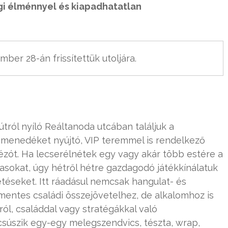
gi élménnyel és kiapadhatatlan
ber 28-án frissítettük utoljára.
tról nyíló Reáltanoda utcában találjuk a
 menedéket nyújtó, VIP teremmel is rendelkező
ézót. Ha lecserélnétek egy vagy akár több estére a
sasokat, úgy hétről hétre gazdagodó játékkínálatuk
éseket. Itt ráadásul nemcsak hangulat- és
mentes családi összejövetelhez, de alkalomhoz is
ról, családdal vagy stratégákkal való
csúszik egy-egy melegszendvics, tészta, wrap,