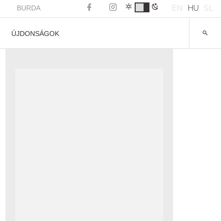
EN
HU
SL
BURDA
ÚJDONSÁGOK