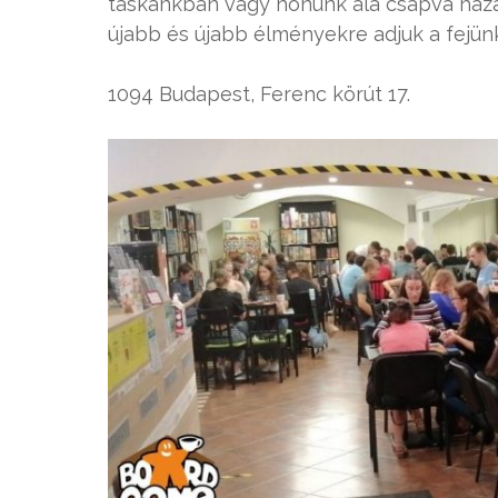
táskánkban vagy hónunk alá csapva haza i
újabb és újabb élményekre adjuk a fejün
1094 Budapest, Ferenc körút 17.