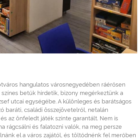
ipótváros hangulatos városnegyedében ráérősen
ött színes betűk hirdetik, bizony megérkeztünk a
ef utcai egységébe. A különleges és barátságos
 baráti, családi összejövetelről, netalán
 és az önfeledt játék szinte garantált. Nem is
a rágcsálni és falatozni valók, na meg persze
nánk el a város zajától, és töltődnénk fel merőben