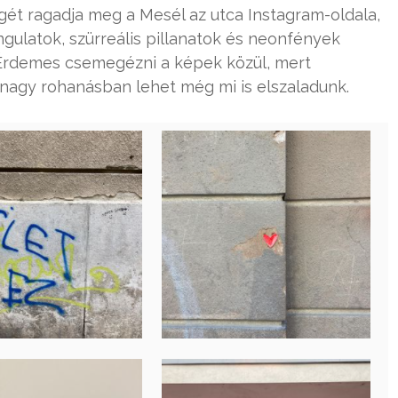
gét ragadja meg a Mesél az utca Instagram-oldala,
ngulatok, szürreális pillanatok és neonfények
 Érdemes csemegézni a képek közül, mert
nagy rohanásban lehet még mi is elszaladunk.