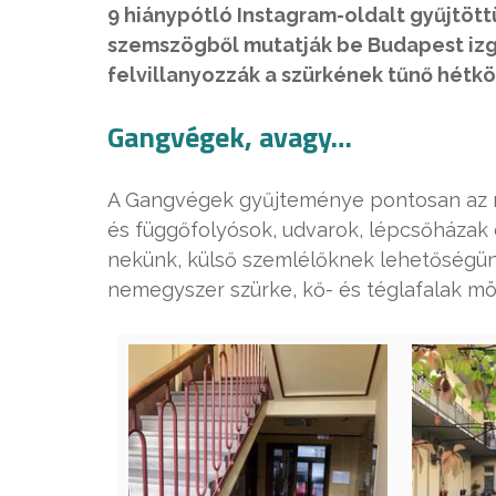
9 hiánypótló Instagram-oldalt gyűjtöt
szemszögből mutatják be Budapest izg
felvillanyozzák a szürkének tűnő hétkö
Gangvégek, avagy…
A Gangvégek gyűjteménye pontosan az min
és függőfolyósok, udvarok, lépcsőházak é
nekünk, külső szemlélőknek lehetőségünk 
nemegyszer szürke, kő- és téglafalak mög