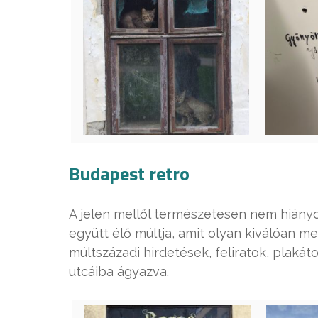
Budapest retro
A jelen mellől természetesen nem hiány
együtt élő múltja, amit olyan kiválóan m
múltszázadi hirdetések, feliratok, plak
utcáiba ágyazva.