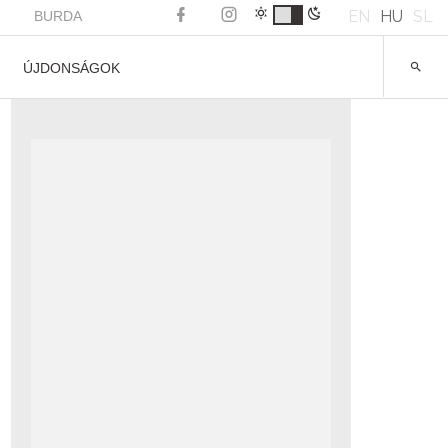
EN
HU
SL
BURDA
ÚJDONSÁGOK