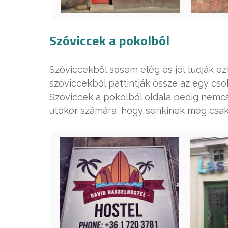
Szóviccek a pokolból
Szóviccekből sosem elég és jól tudják ezt
szóviccekből pattintják össze az egy cs
Szóviccek a pokolból oldala pedig nemcsa
utókor számára, hogy senkinek még csak 