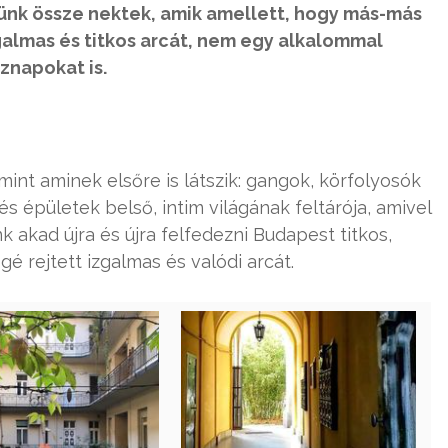
tünk össze nektek, amik amellett, hogy más-más
almas és titkos arcát, nem egy alkalommal
znapokat is.
t aminek elsőre is látszik: gangok, körfolyosók
s épületek belső, intim világának feltárója, amivel
akad újra és újra felfedezni Budapest titkos,
é rejtett izgalmas és valódi arcát.