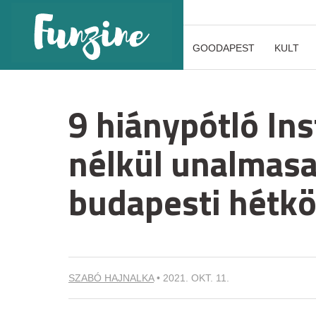
GOODAPEST
KULT
9 hiánypótló In
nélkül unalmas
budapesti hétk
SZABÓ HAJNALKA
•
2021. OKT. 11.