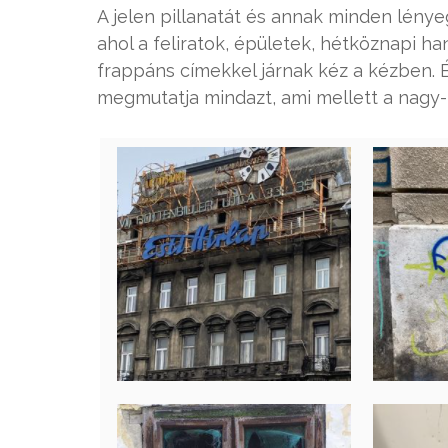
A jelen pillanatát és annak minden lénye
ahol a feliratok, épületek, hétköznapi ha
frappáns címekkel járnak kéz a kézben.
megmutatja mindazt, ami mellett a nagy-