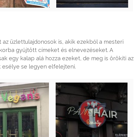
 az üzlettulajdonosok is, akik ezekből a mesteri
okorba gyűjtött címeket és elnevezéseket. A
k egy kalap alá hozza ezeket, de meg is örökíti az
esélye se legyen elfelejteni.