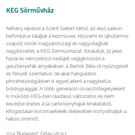
KEG Sörművház
Néhány lépésre a Szent Gellért tértől, az első sarkon
befordulva találjuk a kézműves, kisüzemi és újhullámos
csapolt sörök magyarországi és nagyvilágbéli
nagykövetét, a KEG Sörművházat. Kínálatuk 32 jeles
hazai és nemzetközi nedűjét végigkóstolni a
gesztenyefák árnyékában, a Bartók Béla út nyüzsgését
és fényeit szemlélve, de akár hangulatos
pincehelyiségükben is egyet jelent a nagybetűs
boldogsággal. A több generáció olvasztótégelyeként
is működő KEG-ben ráadásul változatos és nem
kevésbé ízletes á la carte konyhájuk kínálatából,
kifogástalan kocsmaételeik ölelésében kortyolhatjuk a
habos örömöt.
1114 Budapest, Orlay utca 1.