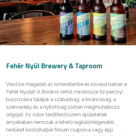
Fehér Nyúl Brewery & Taproom
Vesd be magadat az ismeretlenbe és kövesd bátran a
Fehér Nyulat! A Boráros tértől mindössze tíz percnyi
buszozásra találjuk a szabadság, a kíváncsiság, a
szenvedély és a nyitottság sörben megmutatkozó
origóját. Az ódon textilfestőüzem épületének
árnyékában nemcsak a lehető legkülönlegesebb
nedűket kóstolhatjuk frissen csapolva vagy épp