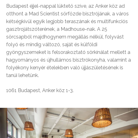
Budapest éjjel-nappal lüktető szíve, az Anker köz ad
otthont a Mad Scientist sörfőzde bisztrójának, a város
kétségkívül egyik legjobb teraszának és multifunkciós
gasztrojátszóterének, a Madhouse-nak. A 25
sörcsapból majdhogynem megállás nélkül, folyvást
folyó és mindig változó, saját és külföldi
gyöngyszemeket is felsorakoztató sörkínálat mellett a
hagyományos és újhullámos bisztrókonyha, valamint a
folyékony kenyér ételekben való újjászületésének is
tanúi lehetünk.
1061 Budapest, Anker köz 1-3.