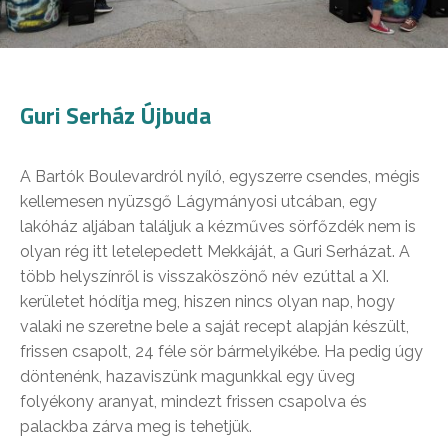
Guri Serház Újbuda
A Bartók Boulevardról nyíló, egyszerre csendes, mégis
kellemesen nyüzsgő Lágymányosi utcában, egy
lakóház aljában találjuk a kézműves sörfőzdék nem is
olyan rég itt letelepedett Mekkáját, a Guri Serházat. A
több helyszínről is visszaköszönő név ezúttal a XI.
kerületet hódítja meg, hiszen nincs olyan nap, hogy
valaki ne szeretne bele a saját recept alapján készült,
frissen csapolt, 24 féle sör bármelyikébe. Ha pedig úgy
döntenénk, hazaviszünk magunkkal egy üveg
folyékony aranyat, mindezt frissen csapolva és
palackba zárva meg is tehetjük.