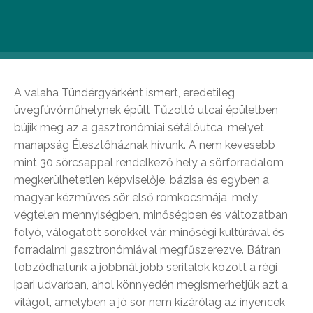
átélhetjük az Oktoberfest hangulatát.
Élesztőház
A valaha Tündérgyárként ismert, eredetileg
üvegfúvóműhelynek épült Tűzoltó utcai épületben
bújik meg az a gasztronómiai sétálóutca, melyet
manapság Élesztőháznak hívunk. A nem kevesebb
mint 30 sörcsappal rendelkező hely a sörforradalom
megkerülhetetlen képviselője, bázisa és egyben a
magyar kézműves sör első romkocsmája, mely
végtelen mennyiségben, minőségben és változatban
folyó, válogatott sörökkel vár, minőségi kultúrával és
forradalmi gasztronómiával megfűszerezve. Bátran
tobzódhatunk a jobbnál jobb seritalok között a régi
ipari udvarban, ahol könnyedén megismerhetjük azt a
világot, amelyben a jó sör nem kizárólag az ínyencek