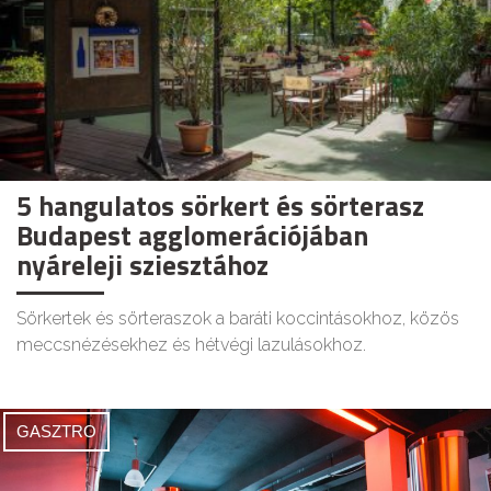
5 hangulatos sörkert és sörterasz
Budapest agglomerációjában
nyáreleji sziesztához
Sörkertek és sörteraszok a baráti koccintásokhoz, közös
meccsnézésekhez és hétvégi lazulásokhoz.
GASZTRO