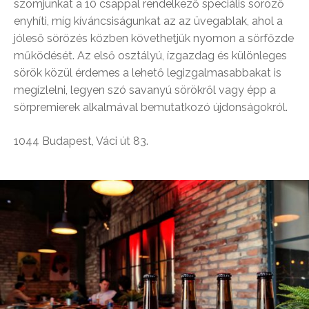
szomjunkat a 10 csappal rendelkező speciális söröző
enyhíti, míg kíváncsiságunkat az az üvegablak, ahol a
jóleső sörözés közben követhetjük nyomon a sörfőzde
működését. Az első osztályú, ízgazdag és különleges
sörök közül érdemes a lehető legizgalmasabbakat is
megízlelni, legyen szó savanyú sörökről vagy épp a
sörpremierek alkalmával bemutatkozó újdonságokról.
1044 Budapest, Váci út 83.