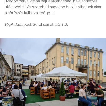
üvegbe zárva, de ha hajt a kíváncsiság, bejelentkezés
után pénteki és szombati napokon bepillanthatunk akár
a sörfőzés kulisszái mögé is.
1095 Budapest, Soroksári út 110-112.