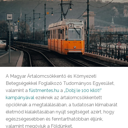
A Magyar Ártalomcsökkentő és Környezeti
Betegségekkel Foglalkozó Tudományos Egyesület,
valamint a
füstmentes.hu
a
„Dobj le 100 kilót!”
kampányával
ezeknek az ártalomcsökkentett
opcióknak a megtalálásában, a tudatosan klímabarát
életmód kialakításában nyújt segítséget azért, hogy
egészségesebben és fenntarthatóbban éljünk,
valamint megóvjuk a Földünket.