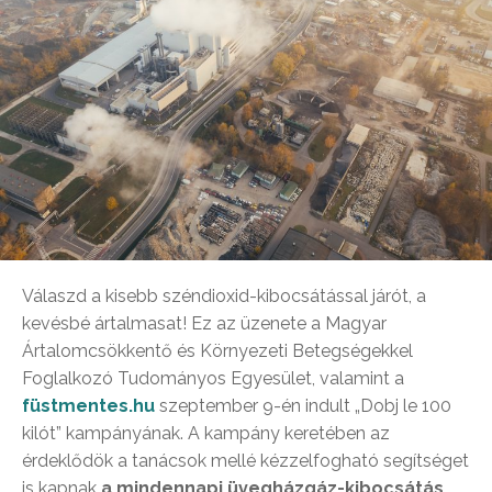
Válaszd a kisebb széndioxid-kibocsátással járót, a
kevésbé ártalmasat! Ez az üzenete a Magyar
Ártalomcsökkentő és Környezeti Betegségekkel
Foglalkozó Tudományos Egyesület, valamint a
füstmentes.hu
szeptember 9-én indult „Dobj le 100
kilót” kampányának. A kampány keretében az
érdeklődök a tanácsok mellé kézzelfogható segítséget
is kapnak
a mindennapi üvegházgáz-kibocsátás