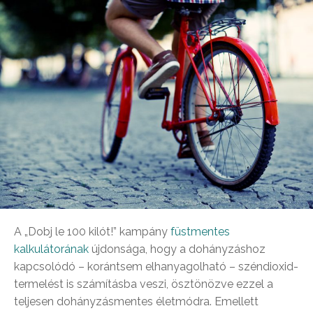
A „Dobj le 100 kilót!” kampány
füstmentes
kalkulátorának
újdonsága, hogy a dohányzáshoz
kapcsolódó – korántsem elhanyagolható – széndioxid-
termelést is számításba veszi, ösztönözve ezzel a
teljesen dohányzásmentes életmódra. Emellett