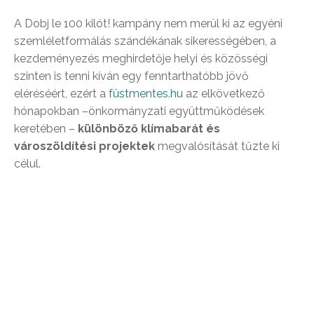
A Dobj le 100 kilót! kampány nem merül ki az egyéni
szemléletformálás szándékának sikerességében, a
kezdeményezés meghirdetője helyi és közösségi
szinten is tenni kíván egy fenntarthatóbb jövő
eléréséért, ezért a
füstmentes.hu
az elkövetkező
hónapokban –önkormányzati együttműködések
keretében –
különböző klímabarát és
városzöldítési projektek
megvalósítását tűzte ki
célul.