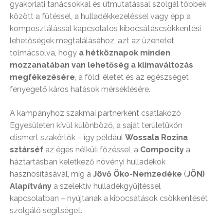
gyakorlati tanácsokkal és útmutatással szolgál többek
között a fűtéssel, a hulladékkezeléssel vagy épp a
komposztálással kapcsolatos kibocsátáscsökkentési
lehetőségek megtalálásához, azt az üzenetet
tolmácsolva, hogy
a hétköznapok minden
mozzanatában van lehetőség a klímaváltozás
megfékezésére
, a földi életet és az egészséget
fenyegető káros hatások mérséklésére.
A kampányhoz szakmai partnerként csatlakozó
Egyesületen kívül különböző, a saját területükön
elismert szakértők – így például
Wossala Rozina
sztárséf
az égés nélküli főzéssel, a
Compocity
a
háztartásban keletkező növényi hulladékok
hasznosításával, míg a
Jövő Öko-Nemzedéke
(
JÖN)
Alapítvány
a szelektív hulladékgyűjtéssel
kapcsolatban – nyújtanak a kibocsátások csökkentését
szolgáló segítséget.