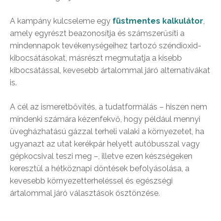
A kampány kulcseleme egy
füstmentes kalkulátor
,
amely egyrészt beazonosítja és számszerűsíti a
mindennapok tevékenységeihez tartozó széndioxid-
kibocsátásokat, másrészt megmutatja a kisebb
kibocsátással, kevesebb ártalommal járó alternatívákat
is.
A cél az ismeretbővítés, a tudatformálás – hiszen nem
mindenki számára kézenfekvő, hogy például mennyi
üvegházhatású gázzal terheli valaki a környezetet, ha
ugyanazt az utat kerékpár helyett autóbusszal vagy
gépkocsival teszi meg –, illetve ezen készségeken
keresztül a hétköznapi döntések befolyásolása, a
kevesebb környezetterheléssel és egészségi
ártalommal járó választások ösztönzése.