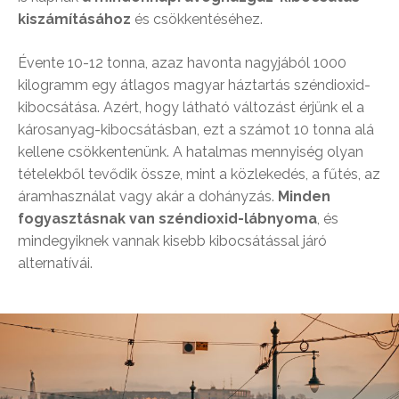
kiszámításához
és csökkentéséhez.
Évente 10-12 tonna, azaz havonta nagyjából 1000
kilogramm egy átlagos magyar háztartás széndioxid-
kibocsátása. Azért, hogy látható változást érjünk el a
károsanyag-kibocsátásban, ezt a számot 10 tonna alá
kellene csökkentenünk. A hatalmas mennyiség olyan
tételekből tevődik össze, mint a közlekedés, a fűtés, az
áramhasználat vagy akár a dohányzás.
Minden
fogyasztásnak van széndioxid-lábnyoma
, és
mindegyiknek vannak kisebb kibocsátással járó
alternatívái.