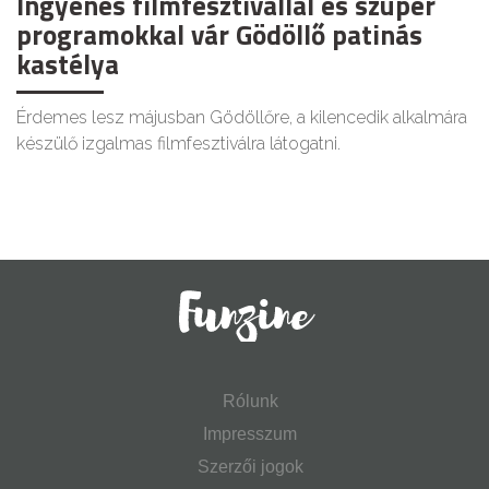
Ingyenes filmfesztivállal és szuper
programokkal vár Gödöllő patinás
kastélya
Érdemes lesz májusban Gödöllőre, a kilencedik alkalmára
készülő izgalmas filmfesztiválra látogatni.
Rólunk
Impresszum
Szerzői jogok