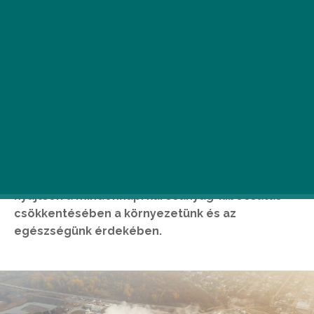
A kezdeményezés célja, hogy segítséget
nyújtson a mindennapi károsanyag-kibocsátás
csökkentésében a környezetünk és az
egészségünk érdekében.